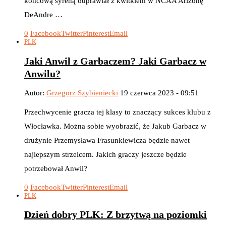
końcową syreną odprawiał z kwitkiem w NCAA Arizonę
DeAndre …
0
Facebook
Twitter
Pinterest
Email
PLK
Jaki Anwil z Garbaczem? Jaki Garbacz w
Anwilu?
Autor:
Grzegorz Szybieniecki
19 czerwca 2023 - 09:51
Przechwycenie gracza tej klasy to znaczący sukces klubu z
Włocławka. Można sobie wyobrazić, że Jakub Garbacz w
drużynie Przemysława Frasunkiewicza będzie nawet
najlepszym strzelcem. Jakich graczy jeszcze będzie
potrzebował Anwil?
0
Facebook
Twitter
Pinterest
Email
PLK
Dzień dobry PLK: Z brzytwą na poziomki