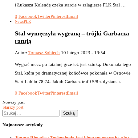
i Łukasza Kolendę czeka starcie w szlagierze PLK Stal …
0
Facebook
Twitter
Pinterest
Email
News
PLK
Stal wymęczyła wygraną – trójki Garbacza
ratują
Autor:
Tomasz Sobiech
10 lutego 2023 - 19:54
Wygrać mecz po fatalnej grze też jest sztuką. Dokonała tego
Stal, która po dramatycznej końcówce pokonała w Ostrowie
Start Lublin 78:74. Jakub Garbacz trafił 5/8 z dystansu.
0
Facebook
Twitter
Pinterest
Email
Nowszy post
Starszy post
Najnowsze artykuły
Jimmy Rhoades: Technologia jest kluczem rozwoju, ale w