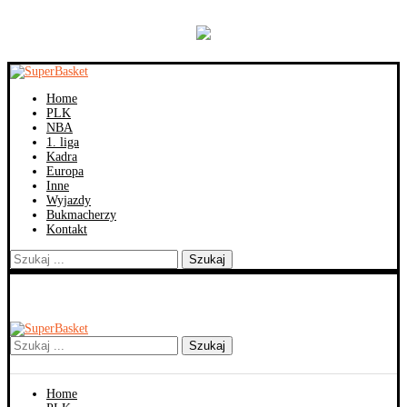
Home
PLK
NBA
1. liga
Kadra
Europa
Inne
Wyjazdy
Bukmacherzy
Kontakt
Szukaj
Szukaj
Home