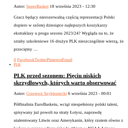
Autor:
SuperBasket
18 września 2023 - 12:30
Gracz będący nierozerwalną częścią reprezentacji Polski
dopiero w szóstej dziesiątce najlepszych koszykarzy
ekstraklasy u progu sezonu 2023/24? Wygląda na to, że
sztaby szkoleniowe 16 drużyn PLK nieszczególnie wierzą, że
przeciętny …
0
Facebook
Twitter
Pinterest
Email
PLK
PLK przed sezonem: Pięciu niskich
skrzydłowych, których warto obserwować
Autor:
Grzegorz Szybieniecki
6 września 2023 - 00:01
Półfinalista EuroBasketu, wciąż niespełniony polski talent,
spisywany już powoli na straty Łotysz, naprawdę
utalentowany Litwin oraz Amerykanin, który rzutem równo z