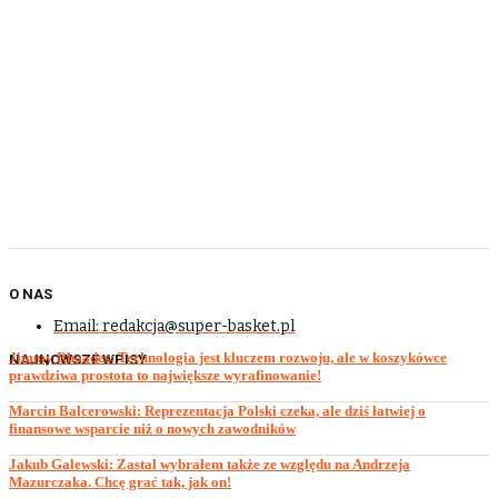
O NAS
Email: redakcja@super-basket.pl
Jimmy Rhoades: Technologia jest kluczem rozwoju, ale w koszykówce
NAJNOWSZE WPISY
prawdziwa prostota to największe wyrafinowanie!
Marcin Balcerowski: Reprezentacja Polski czeka, ale dziś łatwiej o
finansowe wsparcie niż o nowych zawodników
Jakub Galewski: Zastal wybrałem także ze względu na Andrzeja
Mazurczaka. Chcę grać tak, jak on!