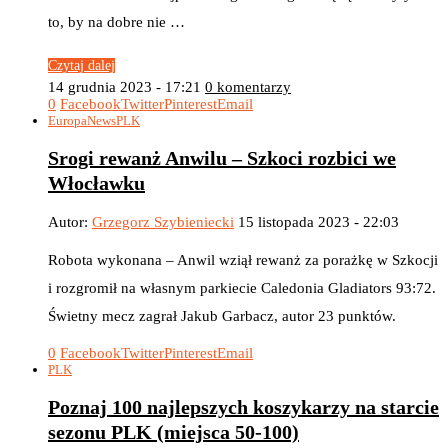
to, by na dobre nie …
Czytaj dalej
14 grudnia 2023 - 17:21
0 komentarzy
0
Facebook
Twitter
Pinterest
Email
Europa
News
PLK
Srogi rewanż Anwilu – Szkoci rozbici we
Włocławku
Autor:
Grzegorz Szybieniecki
15 listopada 2023 - 22:03
Robota wykonana – Anwil wziął rewanż za porażkę w Szkocji
i rozgromił na własnym parkiecie Caledonia Gladiators 93:72.
Świetny mecz zagrał Jakub Garbacz, autor 23 punktów.
0
Facebook
Twitter
Pinterest
Email
PLK
Poznaj 100 najlepszych koszykarzy na starcie
sezonu PLK (miejsca 50-100)