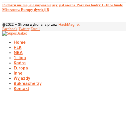
Pucharu nie ma, ale najważniejszy jest awans. Porażka kadry U-18 w finale
Mistrzostw Europy dywizji B
@2022 – Strona wykonana przez
HashMagnet
Facebook
Twitter
Email
Home
PLK
NBA
1. liga
Kadra
Europa
Inne
Wyjazdy
Bukmacherzy
Kontakt