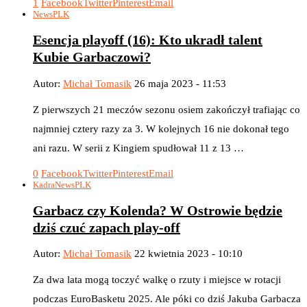
1
Facebook
Twitter
Pinterest
Email
News
PLK
Esencja playoff (16): Kto ukradł talent
Kubie Garbaczowi?
Autor:
Michał Tomasik
26 maja 2023 - 11:53
Z pierwszych 21 meczów sezonu osiem zakończył trafiając co
najmniej cztery razy za 3. W kolejnych 16 nie dokonał tego
ani razu. W serii z Kingiem spudłował 11 z 13 …
0
Facebook
Twitter
Pinterest
Email
Kadra
News
PLK
Garbacz czy Kolenda? W Ostrowie będzie
dziś czuć zapach play-off
Autor:
Michał Tomasik
22 kwietnia 2023 - 10:10
Za dwa lata mogą toczyć walkę o rzuty i miejsce w rotacji
podczas EuroBasketu 2025. Ale póki co dziś Jakuba Garbacza