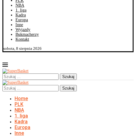
PLK
NBA
1. liga
Kadra
Europa
Inne
Wyjazdy
Bukmacherzy
Kontakt
sobota, 8 sierpnia 2026
Szukaj
Szukaj
Home
PLK
NBA
1. liga
Kadra
Europa
Inne