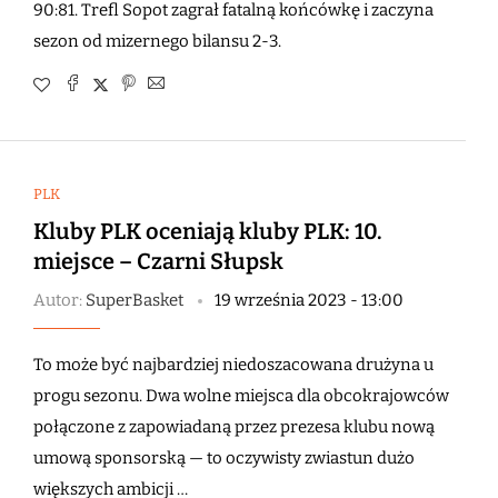
90:81. Trefl Sopot zagrał fatalną końcówkę i zaczyna
sezon od mizernego bilansu 2-3.
PLK
Kluby PLK oceniają kluby PLK: 10.
miejsce – Czarni Słupsk
Autor:
SuperBasket
19 września 2023 - 13:00
To może być najbardziej niedoszacowana drużyna u
progu sezonu. Dwa wolne miejsca dla obcokrajowców
połączone z zapowiadaną przez prezesa klubu nową
umową sponsorską — to oczywisty zwiastun dużo
większych ambicji …