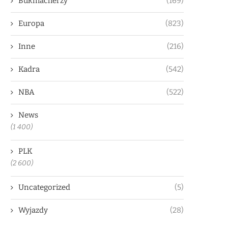
Bukmacherzy
(169)
Europa
(823)
Inne
(216)
Kadra
(542)
NBA
(522)
News
(1 400)
PLK
(2 600)
Uncategorized
(5)
Wyjazdy
(28)