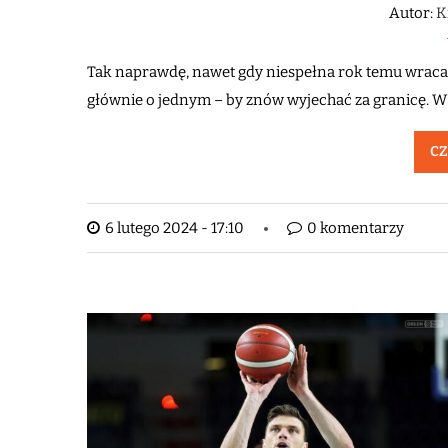
Autor:
K
Tak naprawdę, nawet gdy niespełna rok temu wracał d
głównie o jednym – by znów wyjechać za granicę. W
CZ
6 lutego 2024 - 17:10
0 komentarzy