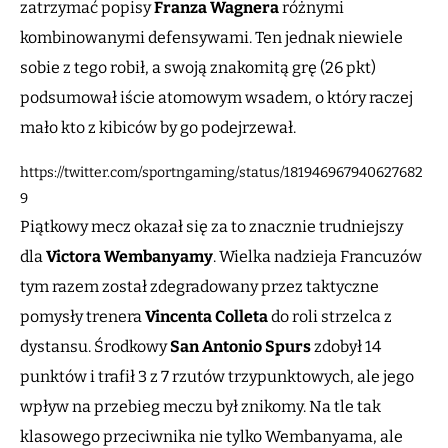
zatrzymać popisy
Franza Wagnera
różnymi
kombinowanymi defensywami. Ten jednak niewiele
sobie z tego robił, a swoją znakomitą grę (26 pkt)
podsumował iście atomowym wsadem, o który raczej
mało kto z kibiców by go podejrzewał.
https://twitter.com/sportngaming/status/181946967940627682
9
Piątkowy mecz okazał się za to znacznie trudniejszy
dla
Victora Wembanyamy
. Wielka nadzieja Francuzów
tym razem został zdegradowany przez taktyczne
pomysły trenera
Vincenta Colleta
do roli strzelca z
dystansu. Środkowy
San Antonio Spurs
zdobył 14
punktów i trafił 3 z 7 rzutów trzypunktowych, ale jego
wpływ na przebieg meczu był znikomy. Na tle tak
klasowego przeciwnika nie tylko Wembanyama, ale