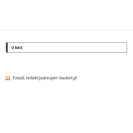
O NAS
Email: redakcja@super-basket.pl
@2022 – Strona wykonana przez
HashMagnet