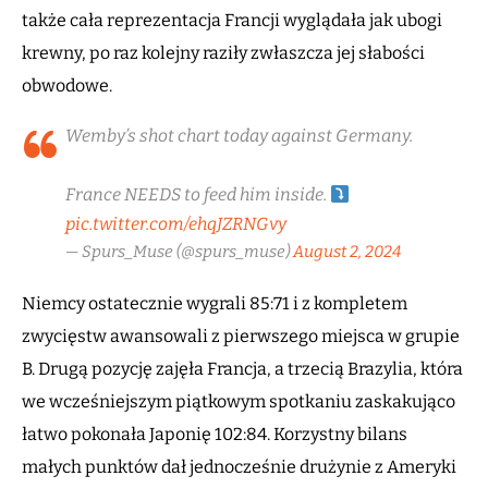
także cała reprezentacja Francji wyglądała jak ubogi
krewny, po raz kolejny raziły zwłaszcza jej słabości
obwodowe.
Wemby’s shot chart today against Germany.
France NEEDS to feed him inside.
pic.twitter.com/ehqJZRNGvy
— Spurs_Muse (@spurs_muse)
August 2, 2024
Niemcy ostatecznie wygrali 85:71 i z kompletem
zwycięstw awansowali z pierwszego miejsca w grupie
B. Drugą pozycję zajęła Francja, a trzecią Brazylia, która
we wcześniejszym piątkowym spotkaniu zaskakująco
łatwo pokonała Japonię 102:84. Korzystny bilans
małych punktów dał jednocześnie drużynie z Ameryki