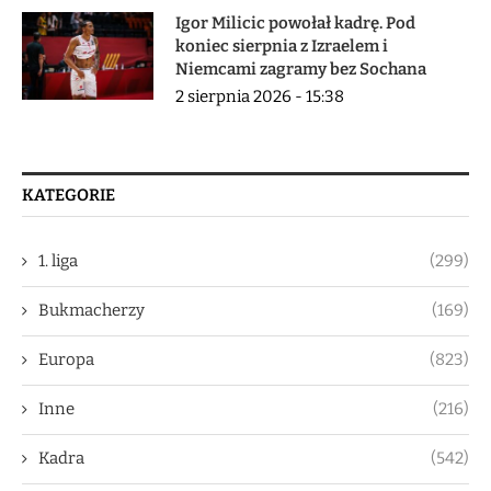
Igor Milicic powołał kadrę. Pod
koniec sierpnia z Izraelem i
Niemcami zagramy bez Sochana
2 sierpnia 2026 - 15:38
KATEGORIE
1. liga
(299)
Bukmacherzy
(169)
Europa
(823)
Inne
(216)
Kadra
(542)