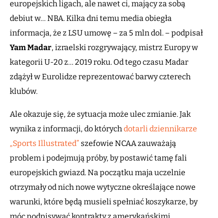
europejskich ligach, ale nawet ci, mający za sobą
debiut w… NBA. Kilka dni temu media obiegła
informacja, że z LSU umowę – za 5 mln dol. – podpisał
Yam Madar
, izraelski rozgrywający, mistrz Europy w
kategorii U-20 z… 2019 roku. Od tego czasu Madar
zdążył w Eurolidze reprezentować barwy czterech
klubów.
Ale okazuje się, że sytuacja może ulec zmianie. Jak
wynika z informacji, do których
dotarli dziennikarze
„Sports Illustrated”
szefowie NCAA zauważają
problem i podejmują próby, by postawić tamę fali
europejskich gwiazd. Na początku maja uczelnie
otrzymały od nich nowe wytyczne określające nowe
warunki, które będą musieli spełniać koszykarze, by
móc podpisywać kontrakty z amerykańskimi