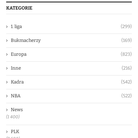
KATEGORIE
1. liga
(299)
Bukmacherzy
(169)
Europa
(823)
Inne
(216)
Kadra
(542)
NBA
(522)
News
(1 400)
PLK