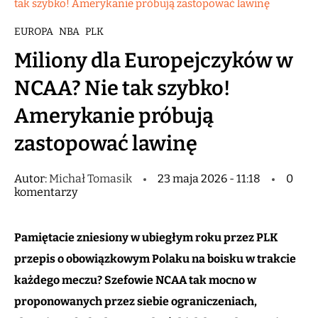
tak szybko! Amerykanie próbują zastopować lawinę
EUROPA
NBA
PLK
Miliony dla Europejczyków w
NCAA? Nie tak szybko!
Amerykanie próbują
zastopować lawinę
Autor:
Michał Tomasik
23 maja 2026 - 11:18
0
komentarzy
Pamiętacie zniesiony w ubiegłym roku przez PLK
przepis o obowiązkowym Polaku na boisku w trakcie
każdego meczu? Szefowie NCAA tak mocno w
proponowanych przez siebie ograniczeniach,