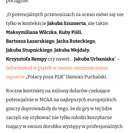
pociągnie.
„O potencjalnych przenosinach za ocean mówi się nie
tylko w kontekście
Jakuba
Szumerta
, ale także:
Maksymiliana
Wilczka
,
Kuby
Piśli
,
Bartosza
Łazarskiego
,
Jacka
Ruteckiego
,
Jakuba
Stupnickiego
,
Jakuba
Wojdały
,
Krzysztofa
Kempy
czy nawet…
Jakuba
Urbaniaka
” –
informował w piątek w swoim comiesięcznym
raporcie
„Polacy poza PLK” Damian Puchalski.
Roczne kontrakty na miliony dolarów czekające
potencjalnie w NCAA na najlepszych europejskich
graczy doprowadziły do tego, że do gry w tej lidze
zaczęli się szykować nie tylko młodzi koszykarze
mający w swoim dorobku występy w profesjonalnych