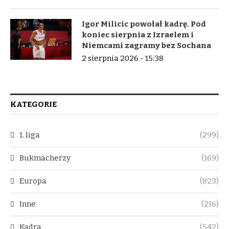
Igor Milicic powołał kadrę. Pod
koniec sierpnia z Izraelem i
Niemcami zagramy bez Sochana
2 sierpnia 2026 - 15:38
KATEGORIE
1. liga
(299)
Bukmacherzy
(169)
Europa
(823)
Inne
(216)
Kadra
(542)