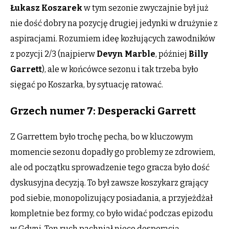
Łukasz Koszarek
w tym sezonie zwyczajnie był już
nie dość dobry na pozycję drugiej jedynki w drużynie z
aspiracjami. Rozumiem ideę kozłujących zawodników
z pozycji 2/3 (najpierw
Devyn Marble
, później
Billy
Garrett
), ale w końcówce sezonu i tak trzeba było
sięgać po Koszarka, by sytuację ratować.
Grzech numer 7: Desperacki Garrett
Z Garrettem było trochę pecha, bo w kluczowym
momencie sezonu dopadły go problemy ze zdrowiem,
ale od początku sprowadzenie tego gracza było dość
dyskusyjna decyzją. To był zawsze koszykarz grający
pod siebie, monopolizujący posiadania, a przyjeżdżał
kompletnie bez formy, co było widać podczas epizodu
w Gdyni. Ten ruch pachniał nieco desperacją.