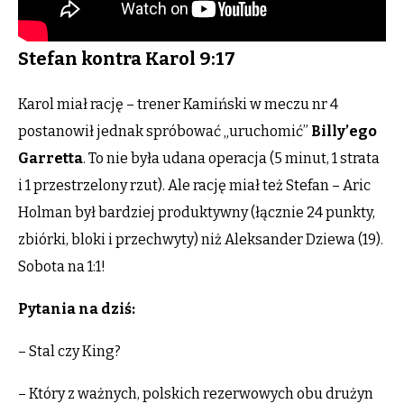
Stefan kontra Karol 9:17
Karol miał rację – trener Kamiński w meczu nr 4
postanowił jednak spróbować „uruchomić”
Billy’ego
Garretta
. To nie była udana operacja (5 minut, 1 strata
i 1 przestrzelony rzut). Ale rację miał też Stefan – Aric
Holman był bardziej produktywny (łącznie 24 punkty,
zbiórki, bloki i przechwyty) niż Aleksander Dziewa (19).
Sobota na 1:1!
Pytania na dziś:
– Stal czy King?
– Który z ważnych, polskich rezerwowych obu drużyn