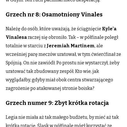
Grzech nr 8: Osamotniony Vinales
Należę do osób, które uważają, że ściągnięcie
Kyle’a
Vinalesa
raczej się obroniło. Tak – w półfinale poległ
totalnie w starciu z
Jeremiah Martinem
, ale
wcześniej parę meczów uratował, w tym ćwierćfinał ze
Spójnią. On nie zawiódł. Po prostu nie wystarczył, żeby
uratować tak zbudowany zespół. Kto wie, jak
wyglądałby, gdyby miał obok centra stwarzającego
zagrożenie po atakowanej stronie boiska?
Grzech numer 9: Zbyt krótka rotacja
Legia nie miała aż tak małego budżetu, by mieć aż tak
krótką rotację. Śląsk w półfinale mógł korzystać ze