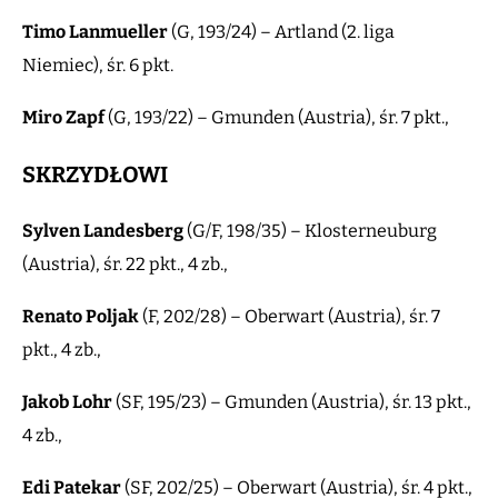
Timo
Lanmueller
(G, 193/24) – Artland (2. liga
Niemiec), śr. 6 pkt.
Miro
Zapf
(G, 193/22) – Gmunden (Austria), śr. 7 pkt.,
SKRZYDŁOWI
Sylven
Landesberg
(G/F, 198/35) – Klosterneuburg
(Austria), śr. 22 pkt., 4 zb.,
Renato
Poljak
(F, 202/28) – Oberwart (Austria), śr. 7
pkt., 4 zb.,
Jakob
Lohr
(SF, 195/23) – Gmunden (Austria), śr. 13 pkt.,
4 zb.,
Edi
Patekar
(SF, 202/25) – Oberwart (Austria), śr. 4 pkt.,