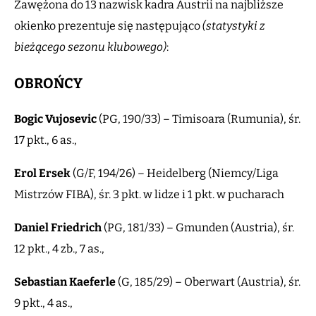
Zawężona do 13 nazwisk kadra Austrii na najbliższe
okienko prezentuje się następująco
(statystyki z
bieżącego sezonu klubowego)
:
OBROŃCY
Bogic
Vujosevic
(PG, 190/33) – Timisoara (Rumunia), śr.
17 pkt., 6 as.,
Erol
Ersek
(G/F, 194/26) – Heidelberg (Niemcy/Liga
Mistrzów FIBA), śr. 3 pkt. w lidze i 1 pkt. w pucharach
Daniel
Friedrich
(PG, 181/33) – Gmunden (Austria), śr.
12 pkt., 4 zb., 7 as.,
Sebastian
Kaeferle
(G, 185/29) – Oberwart (Austria), śr.
9 pkt., 4 as.,