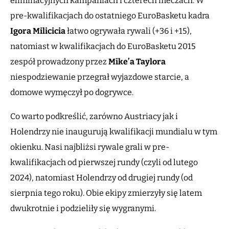
eliminacyjnych kampaniach i czterech meczach. W
pre-kwalifikacjach do ostatniego EuroBasketu kadra
Igora
Milicicia
łatwo ogrywała rywali (+36 i +15),
natomiast w kwalifikacjach do EuroBasketu 2015
zespół prowadzony przez
Mike’a
Taylora
niespodziewanie przegrał wyjazdowe starcie, a
domowe wymęczył po dogrywce.
Co warto podkreślić, zarówno Austriacy jak i
Holendrzy nie inaugurują kwalifikacji mundialu w tym
okienku. Nasi najbliżsi rywale grali w pre-
kwalifikacjach od pierwszej rundy (czyli od lutego
2024), natomiast Holendrzy od drugiej rundy (od
sierpnia tego roku). Obie ekipy zmierzyły się latem
dwukrotnie i podzieliły się wygranymi.