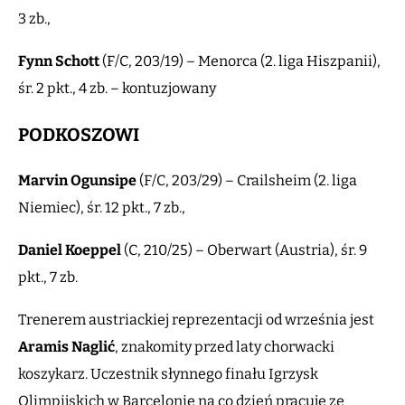
3 zb.,
Fynn
Schott
(F/C, 203/19) – Menorca (2. liga Hiszpanii),
śr. 2 pkt., 4 zb. – kontuzjowany
PODKOSZOWI
Marvin
Ogunsipe
(F/C, 203/29) – Crailsheim (2. liga
Niemiec), śr. 12 pkt., 7 zb.,
Daniel
Koeppel
(C, 210/25) – Oberwart (Austria), śr. 9
pkt., 7 zb.
Trenerem austriackiej reprezentacji od września jest
Aramis
Naglić
, znakomity przed laty chorwacki
koszykarz. Uczestnik słynnego finału Igrzysk
Olimpijskich w Barcelonie na co dzień pracuje ze