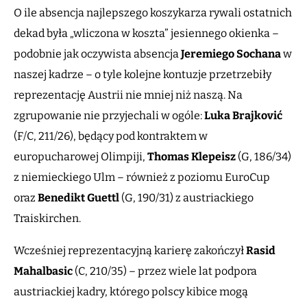
O ile absencja najlepszego koszykarza rywali ostatnich
dekad była „wliczona w koszta” jesiennego okienka –
podobnie jak oczywista absencja
Jeremiego
Sochana
w
naszej kadrze – o tyle kolejne kontuzje przetrzebiły
reprezentację Austrii nie mniej niż naszą. Na
zgrupowanie nie przyjechali w ogóle:
Luka
Brajković
(F/C, 211/26), będący pod kontraktem w
europucharowej Olimpiji,
Thomas
Klepeisz
(G, 186/34)
z niemieckiego Ulm – również z poziomu EuroCup
oraz
Benedikt
Guettl
(G, 190/31) z austriackiego
Traiskirchen.
Wcześniej reprezentacyjną karierę zakończył
Rasid
Mahalbasic
(C, 210/35) – przez wiele lat podpora
austriackiej kadry, którego polscy kibice mogą