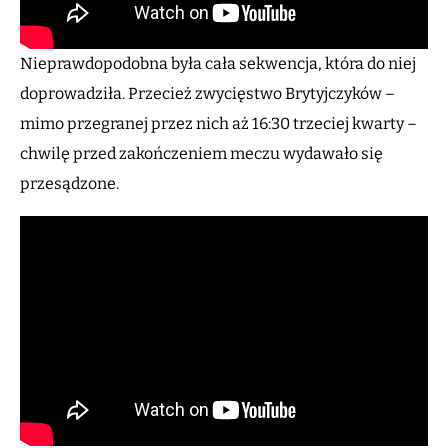
Nieprawdopodobna była cała sekwencja, która do niej
doprowadziła. Przecież zwycięstwo Brytyjczyków –
mimo przegranej przez nich aż 16:30 trzeciej kwarty –
chwilę przed zakończeniem meczu wydawało się
przesądzone.