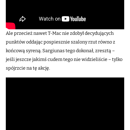
Ale przecież nawet T-Mac nie zdobył decydujących
punktów oddając pospiesznie szalony rzut równo z
końcową syreną. Sargiunas tego dokonał, zresztą –
jeśli jeszcze jakimś cudem tego nie widzieliście – tylko
spójrzcie na tę akcję.