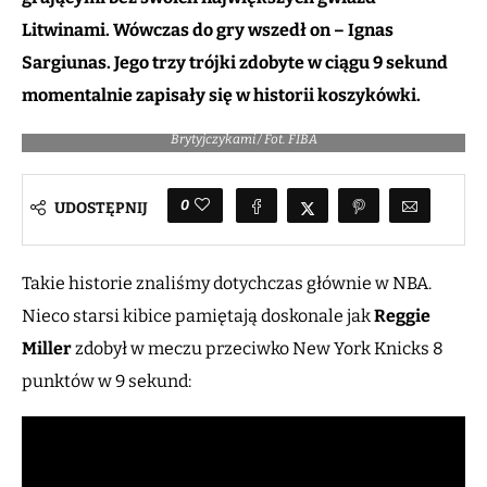
Litwinami. Wówczas do gry wszedł on – Ignas
Sargiunas. Jego trzy trójki zdobyte w ciągu 9 sekund
momentalnie zapisały się w historii koszykówki.
Ignas "Tracy McGrady" Sargiunas chwilę po zakończeniu meczu z
Brytyjczykami / Fot. FIBA
0
UDOSTĘPNIJ
Takie historie znaliśmy dotychczas głównie w NBA.
Nieco starsi kibice pamiętają doskonale jak
Reggie
Miller
zdobył w meczu przeciwko New York Knicks 8
punktów w 9 sekund: