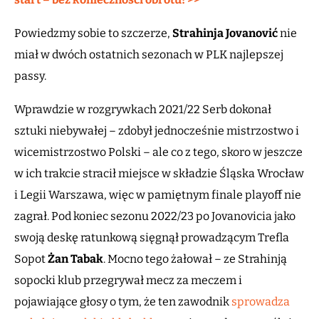
Powiedzmy sobie to szczerze,
Strahinja Jovanović
nie
miał w dwóch ostatnich sezonach w PLK najlepszej
passy.
Wprawdzie w rozgrywkach 2021/22 Serb dokonał
sztuki niebywałej – zdobył jednocześnie mistrzostwo i
wicemistrzostwo Polski – ale co z tego, skoro w jeszcze
w ich trakcie stracił miejsce w składzie Śląska Wrocław
i Legii Warszawa, więc w pamiętnym finale playoff nie
zagrał. Pod koniec sezonu 2022/23 po Jovanovicia jako
swoją deskę ratunkową sięgnął prowadzącym Trefla
Sopot
Żan Tabak
. Mocno tego żałował – ze Strahinją
sopocki klub przegrywał mecz za meczem i
pojawiające głosy o tym, że ten zawodnik
sprowadza