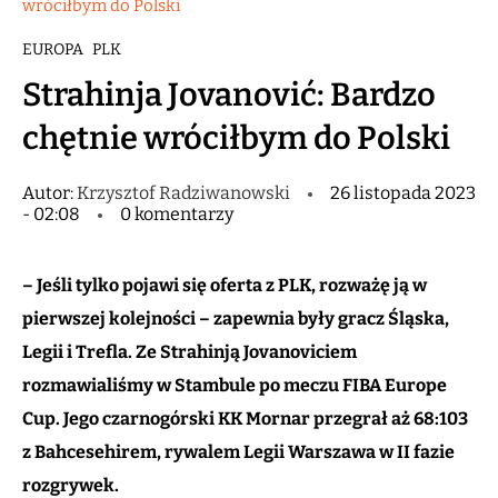
wróciłbym do Polski
EUROPA
PLK
Strahinja Jovanović: Bardzo
chętnie wróciłbym do Polski
Autor:
Krzysztof Radziwanowski
26 listopada 2023
- 02:08
0 komentarzy
– Jeśli tylko pojawi się oferta z PLK, rozważę ją w
pierwszej kolejności – zapewnia były gracz Śląska,
Legii i Trefla. Ze Strahinją Jovanoviciem
rozmawialiśmy w Stambule po meczu FIBA Europe
Cup. Jego czarnogórski KK Mornar przegrał aż 68:103
z Bahcesehirem, rywalem Legii Warszawa w II fazie
rozgrywek.