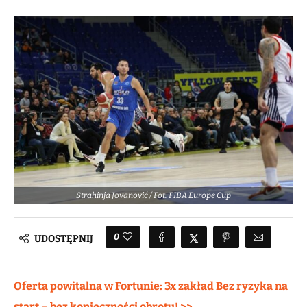
Strahinja Jovanović / Fot. FIBA Europe Cup
0
UDOSTĘPNIJ
Oferta powitalna w Fortunie: 3x zakład Bez ryzyka na
start – bez konieczności obrotu! >>