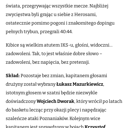
świata, przegrywając wszystkie mecze. Najbliżej
zwycięstwa byli grając u siebie z Herosami,
ostatecznie pomimo pogoni i znakomitego dopingu
pełnych trybun, przegrali 40:44.
Kibice są wielkim atutem IKS-u, głośni, widoczni…
zadowoleni. Tak, to jest właśnie dobre słowo –
zadowoleni, bez napięcia, bez pretensji.
Skład:
Pozostaje bez zmian, kapitanem głosami
drużyny został wybrany
Łukasz Mazurkiewicz
,
istotnym głosem w szatni będzie niezwykle
doświadczony
Wojciech Dworak
, który wrócił po latach
do basketu lecząc przy okazji plecy i napędzając
szaleńcze ataki Poznaniaków. Kolejnym wice
kapitanem jest sprawdzony w bojach
Krzysztof