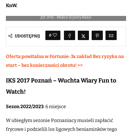
KnW.
fot. Orto - Medico Scyzory Kielce
0
UDOSTĘPNIJ
Oferta powitalna w Fortunie: 3x zakład Bez ryzyka na
start – bez konieczności obrotu! >>
IKS 2017 Poznań – Wuchta Wiary Fun to
Watch!
Sezon 2022/2023
: 6 miejsce
W ubiegłym sezonie Poznaniacy musieli zapłacić
frycowe i podzielili los ligowych beniaminków tego