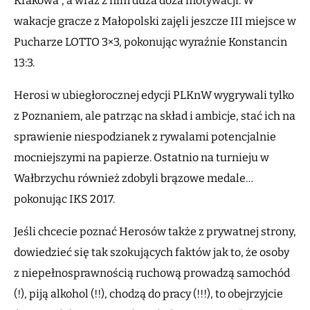
Krakowa”, a wraz z nim duża doza motywacji. W
wakacje gracze z Małopolski zajęli jeszcze III miejsce w
Pucharze LOTTO 3×3, pokonując wyraźnie Konstancin
13:3.
Herosi w ubiegłorocznej edycji PLKnW wygrywali tylko
z Poznaniem, ale patrząc na skład i ambicje, stać ich na
sprawienie niespodzianek z rywalami potencjalnie
mocniejszymi na papierze. Ostatnio na turnieju w
Wałbrzychu również zdobyli brązowe medale…
pokonując IKS 2017.
Jeśli chcecie poznać Herosów także z prywatnej strony,
dowiedzieć się tak szokujących faktów jak to, że osoby
z niepełnosprawnością ruchową prowadzą samochód
(!), piją alkohol (!!), chodzą do pracy (!!!), to obejrzyjcie