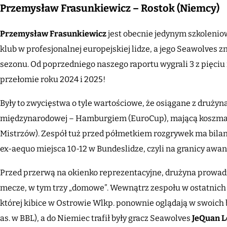
Przemysław Frasunkiewicz – Rostok (Niemcy)
Przemysław Frasunkiewicz
jest obecnie jedynym szkoleni
klub w profesjonalnej europejskiej lidze, a jego Seawolves
sezonu. Od poprzedniego naszego raportu wygrali 3 z pięciu 
przełomie roku 2024 i 2025!
Były to zwycięstwa o tyle wartościowe, że osiągane z druży
międzynarodowej – Hamburgiem (EuroCup), mającą koszmarn
Mistrzów). Zespół tuż przed półmetkiem rozgrywek ma bilans
ex-aequo miejsca 10-12 w Bundeslidze, czyli na granicy awan
Przed przerwą na okienko reprezentacyjne, drużyna prowadz
mecze, w tym trzy „domowe”. Wewnątrz zespołu w ostatnich 
której kibice w Ostrowie Wlkp. ponownie oglądają w swoic
as. w BBL), a do Niemiec trafił były gracz Seawolves
JeQuan L