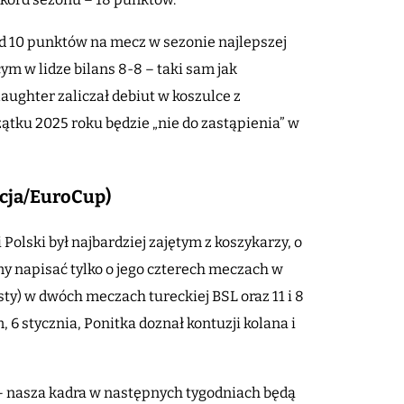
ad 10 punktów na mecz w sezonie najlepszej
ym w lidze bilans 8-8 – taki sam jak
laughter zaliczał debiut w koszulce z
zątku 2025 roku będzie „nie do zastąpienia” w
rcja/EuroCup)
olski był najbardziej zajętym z koszykarzy, o
y napisać tylko o jego czterech meczach w
ysty) w dwóch meczach tureckiej BSL oraz 11 i 8
 stycznia, Ponitka doznał kontuzji kolana i
– nasza kadra w następnych tygodniach będą