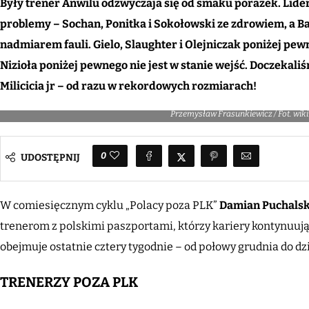
Były trener Anwilu odzwyczaja się od smaku porażek. Lide
problemy – Sochan, Ponitka i Sokołowski ze zdrowiem, a 
nadmiarem fauli. Gielo, Slaughter i Olejniczak poniżej pew
Nizioła poniżej pewnego nie jest w stanie wejść. Doczekali
Milicicia jr – od razu w rekordowych rozmiarach!
Przemysław Frasunkiewicz / Fot. w
0
UDOSTĘPNIJ
W comiesięcznym cyklu „Polacy poza PLK”
Damian Puchalsk
trenerom z polskimi paszportami, którzy kariery kontynuują
obejmuje ostatnie cztery tygodnie – od połowy grudnia do dz
TRENERZY POZA PLK