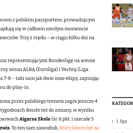
owcem z polskim paszportem, prowadzącym
 znajdują się w całkiem niezłym momencie
meczów. Trzy z rzędu – w ciągu kilku dni na
nami reprezentującymi Bundesligę na arenie
y sezon ALBĄ (Euroliga) i Vechtą (Liga
 7-8 – taki sam jak dwie inne ekipy, zajmując
su do play-in.
ona przez polskiego trenera zagra jeszcze 4
KATEGOR
tygodniach doszło też do zmiany, w wyniku
h barwach
Aigarsa Skele
(śr. 6 pkt. i niecałe 5
1. liga
ewis
. To ten sam zawodnik,
który latem był na