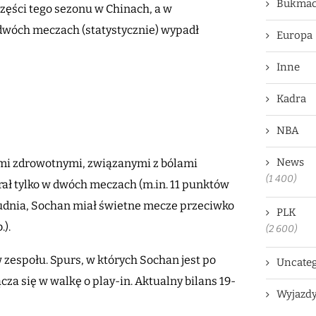
Bukmac
części tego sezonu w Chinach, a w
wóch meczach (statystycznie) wypadł
Europa
Inne
Kadra
NBA
News
ami zdrowotnymi, związanymi z bólami
(1 400)
ał tylko w dwóch meczach (m.in. 11 punktów
grudnia, Sochan miał świetne mecze przeciwko
PLK
.).
(2 600)
 zespołu. Spurs, w których Sochan jest po
Uncateg
a się w walkę o play-in. Aktualny bilans 19-
Wyjazd