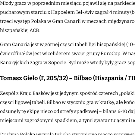
Młody gracz w poprzednim miesiącu pojawił się na parkiecie
pucharowym starciu z Hapoelem Tel-Aviv zagrał 4 minuty (bez
trzeci występ Polaka w Gran Canarii w meczach międzynarod
hiszpańskiej ACB.
Gran Canaria jest w górnej części tabeli ligi hiszpańskiej (1
ćwierćfinałów jest wiceliderem swojej grupy EuroCup. W na
Kanaryjskich zagra w Sopocie. Być może wtedy były gracz so
Tomasz Gielo (F, 205/32) – Bilbao (Hiszpania / 
Zespół z Kraju Basków jest jedynym spośród czterech „polski
części ligowej tabeli. Bilbao w styczniu gra w kratkę, ale k
odsunęły tę ekipę nieco od strefy spadkowej – bilans 6-10 d
miejscami zagrożonymi spadkiem, a tymi gwarantującymi udz
Drużyna Polaka wygrała też oba styczniowe mecze rozgrywa