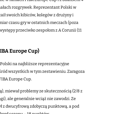
inałach rozgrywek. Reprezentant Polski w
aił swoich kibiców, kolegów z drużyny i
miar czasu gry w ostatnich meczach (poza
 występy przeciwko zespołom z A Corunii (11
/FIBA Europe Cup)
 Polski na najbliższe reprezentacyjne
ośród wszystkich w tym zestawieniu. Zaragoza
FIBA Europe Cup.
ą), miewał problemy ze skutecznością (2/8 z
gi), ale generalnie wciąż nie zawodzi. Ze
ył z dwucyfrową zdobyczą punktową, a pod
kord sezonu – 18 punktów.