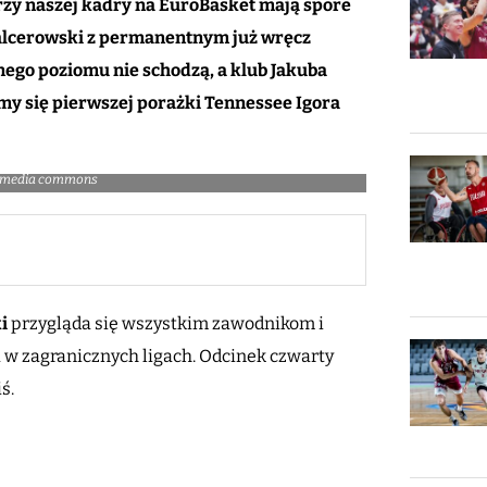
rzy naszej kadry na EuroBasket mają spore
Balcerowski z permanentnym już wręcz
nego poziomu nie schodzą, a klub Jakuba
śmy się pierwszej porażki Tennessee Igora
ikimedia commons
i
przygląda się wszystkim zawodnikom i
 w zagranicznych ligach. Odcinek czwarty
iś.