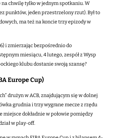
 na chwilę tylko w jednym spotkaniu. W
 punktów, jeden przestrzelony rzut). Był to
owych, ma też na koncie trzy epizody w
0-6) i zmierzając bezpośrednio do
stępnym miesiącu, 4 lutego, zespół z Wysp
pockiego klubu dostanie swoją szansę?
FIBA Europe Cup)
ch” drużyn w ACB, znajdującym się w dolnej
ońcówka grudnia i trzy wygrane mecze z rzędu
aje miejsce dokładnie w połowie pomiędzy
iał w play-off.
ne w ramach FIBA Europe Cup i z bilansem 4-