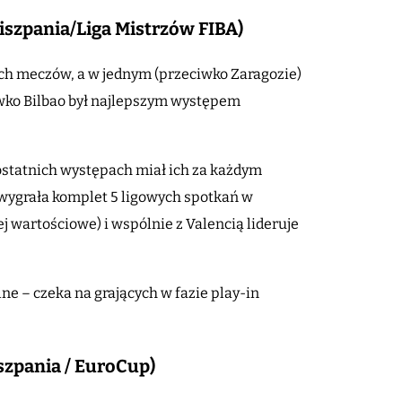
Hiszpania/Liga Mistrzów FIBA)
ych meczów, a w jednym (przeciwko Zaragozie)
wko Bilbao był najlepszym występem
ostatnich występach miał ich za każdym
a wygrała komplet 5 ligowych spotkań w
 wartościowe) i wspólnie z Valencią lideruje
e – czeka na grających w fazie play-in
iszpania / EuroCup)