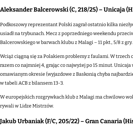
Aleksander Balcerowski (C, 218/25) – Unicaja (
Podkoszowy reprezentant Polski zagrał ostatnio kilka niezł
usiadł na trybunach. Mecz z poprzedniego weekendu przeci
Balcerowskiego w barwach klubu z Malagi – 11 pkt., 5/8 z gry.
Wciąż ciągną się za Polakiem problemy z faulami. W trzech 
razem co najmniej 4, grając co najwyżej po 15 minut. Unicaj
omawianym okresie (wyjazdowe z Baskonią chyba najbardziej
w tabeli ACB z bilansem 13-3.
W europejskich rozgrywkach klub z Malagi ma chwilowo woln
rywali w Lidze Mistrzów.
Jakub Urbaniak (F/C, 205/22) – Gran Canaria (H