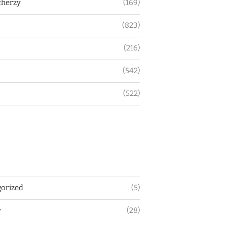
herzy
(169)
(823)
(216)
(542)
(522)
orized
(5)
y
(28)