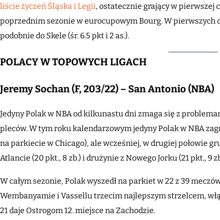
liście życzeń Śląska i Legii
, ostatecznie grający w pierwszej 
poprzednim sezonie w eurocupowym Bourg. W pierwszych d
podobnie do Skele (śr. 6.5 pkt i 2 as.).
POLACY W TOPOWYCH LIGACH
Jeremy Sochan (F, 203/22) – San Antonio (NBA)
Jedyny Polak w NBA od kilkunastu dni zmaga się z problem
pleców. W tym roku kalendarzowym jedyny Polak w NBA zagr
na parkiecie w Chicago), ale wcześniej, w drugiej połowie 
Atlancie (20 pkt., 8 zb.) i drużynie z Nowego Jorku (21 pkt., 9 zb
W całym sezonie, Polak wyszedł na parkiet w 22 z 39 meczów
Wembanyamie i Vassellu trzecim najlepszym strzelcem, włącz
21 daje Ostrogom 12. miejsce na Zachodzie.