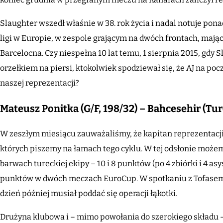
Slaughter wszedł właśnie w 38. rok życia i nadal notuje pon
ligi w Europie, w zespole grającym na dwóch frontach, mając
Barcelocna. Czy niespełna 10 lat temu, 1 sierpnia 2015, gdy S
orzełkiem na piersi, ktokolwiek spodziewał się, że AJ na poc
naszej reprezentacji?
Mateusz Ponitka (G/F, 198/32) – Bahcesehir (Tu
W zeszłym miesiącu zauważaliśmy, że kapitan reprezentacji P
których piszemy na łamach tego cyklu. W tej odsłonie możem
barwach tureckiej ekipy – 10 i 8 punktów (po 4 zbiórki i 4 as
punktów w dwóch meczach EuroCup. W spotkaniu z Tofasem, 6
dzień później musiał poddać się operacji łąkotki.
Drużyna klubowa i – mimo powołania do szerokiego składu 