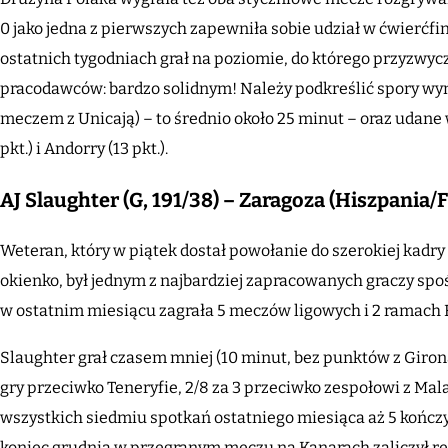
0 jako jedna z pierwszych zapewniła sobie udział w ćwierćf
ostatnich tygodniach grał na poziomie, do którego przyzwycz
pracodawców: bardzo solidnym! Należy podkreślić spory wy
meczem z Unicają) – to średnio około 25 minut – oraz udane
pkt.) i Andorry (13 pkt.).
AJ Slaughter (G, 191/38) – Zaragoza (Hiszpania
Weteran, który w piątek dostał powołanie do szerokiej kadry
okienko, był jednym z najbardziej zapracowanych graczy sp
w ostatnim miesiącu zagrała 5 meczów ligowych i 2 ramach 
Slaughter grał czasem mniej (10 minut, bez punktów z Giron
gry przeciwko Teneryfie, 2/8 za 3 przeciwko zespołowi z Mala
wszystkich siedmiu spotkań ostatniego miesiąca aż 5 kończ
koniec grudnia w przegranym meczu na Kanarach zaliczył re