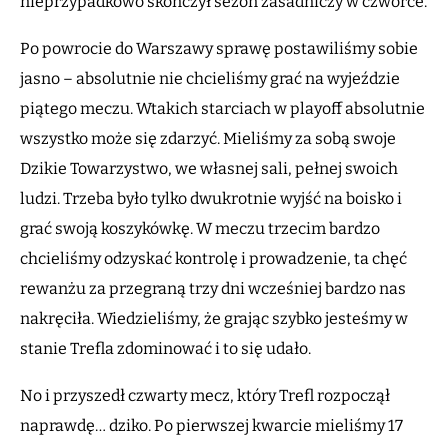
nieprzypadkowo skończył sezon zasadniczy w czwórce.
Po powrocie do Warszawy sprawę postawiliśmy sobie
jasno – absolutnie nie chcieliśmy grać na wyjeździe
piątego meczu. Wtakich starciach w playoff absolutnie
wszystko może się zdarzyć. Mieliśmy za sobą swoje
Dzikie Towarzystwo, we własnej sali, pełnej swoich
ludzi. Trzeba było tylko dwukrotnie wyjść na boisko i
grać swoją koszykówkę. W meczu trzecim bardzo
chcieliśmy odzyskać kontrolę i prowadzenie, ta chęć
rewanżu za przegraną trzy dni wcześniej bardzo nas
nakręciła. Wiedzieliśmy, że grając szybko jesteśmy w
stanie Trefla zdominować i to się udało.
No i przyszedł czwarty mecz, który Trefl rozpoczął
naprawdę… dziko. Po pierwszej kwarcie mieliśmy 17