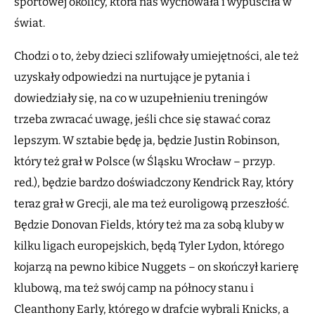
sportowej okolicy, która nas wychowała i wypuściła w
świat.
Chodzi o to, żeby dzieci szlifowały umiejętności, ale też
uzyskały odpowiedzi na nurtujące je pytania i
dowiedziały się, na co w uzupełnieniu treningów
trzeba zwracać uwagę, jeśli chce się stawać coraz
lepszym. W sztabie będę ja, będzie Justin Robinson,
który też grał w Polsce (w Śląsku Wrocław – przyp.
red.), będzie bardzo doświadczony Kendrick Ray, który
teraz grał w Grecji, ale ma też euroligową przeszłość.
Będzie Donovan Fields, który też ma za sobą kluby w
kilku ligach europejskich, będą Tyler Lydon, którego
kojarzą na pewno kibice Nuggets – on skończył karierę
klubową, ma też swój camp na północy stanu i
Cleanthony Early, którego w drafcie wybrali Knicks, a