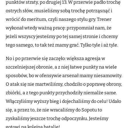
punktów straty, po drugiej 13. W przerwie padło trochę
ostrych słów, musieliśmy sobą trochę potrząsnąć i
wrócić do meritum, czyli naszego stylu gry. Trener
wykonał wtedy ważną pracę: przypomniał nam, że
jeżeli wszyscy jesteśmy po tej samej stronie i chcemy
tego samego, to tak też mamy grać. Tylko tyle i aż tyle.
No i po przerwie się zaczęło: większa agresja w
szczelniejszej obronie, a z niej łatwe punkty na wiele
sposobów, bo w ofensywie arsenał mamy niesamowity.
O atak się nie martwiliśmy, chodziło o poprawę obrony,
zbiórki, a z tego punkty przychodziły niemalże same.
Włączyliśmy wyższy bieg i dojechaliśmy do celu! Udało
się, a przez to, że nie wracaliśmy do Sopotu to
zyskaliśmy jeszcze trochę odpoczynku. Jesteśmy
gotowi na kolejną batalię!