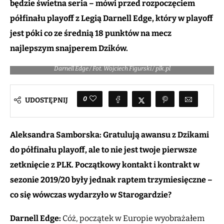
będzie świetna seria – mówi przed rozpoczęciem
półfinału playoff z Legią Darnell Edge, który w playoff
jest póki co ze średnią 18 punktów na mecz
najlepszym snajperem Dzików.
Darnell Edge / Fot. Wojciech Figurski / plk.pl
0
UDOSTĘPNIJ
Aleksandra Samborska: Gratulują awansu z Dzikami
do półfinału playoff, ale to nie jest twoje pierwsze
zetknięcie z PLK. Początkowy kontakt i kontrakt w
sezonie 2019/20 były jednak raptem trzymiesięczne –
co się wówczas wydarzyło w Starogardzie?
Darnell Edge:
Cóż, początek w Europie wyobrażałem