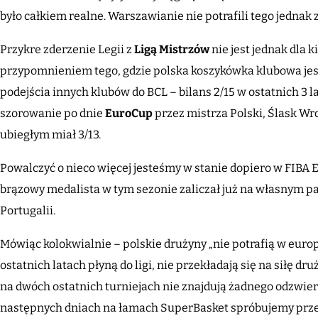
było całkiem realne. Warszawianie nie potrafili tego jednak z
Przykre zderzenie Legii z
Ligą Mistrzów
nie jest jednak dla 
przypomnieniem tego, gdzie polska koszykówka klubowa jes
podejścia innych klubów do BCL – bilans 2/15 w ostatnich 3 
szorowanie po dnie
EuroCup
przez mistrza Polski, Ślask Wro
ubiegłym miał 3/13.
Powalczyć o nieco więcej jesteśmy w stanie dopiero w FIBA 
brązowy medalista w tym sezonie zaliczał już na własnym par
Portugalii.
Mówiąc kolokwialnie – polskie drużyny „nie potrafią w europ
ostatnich latach płyną do ligi, nie przekładają się na siłę dr
na dwóch ostatnich turniejach nie znajdują żadnego odzwier
następnych dniach na łamach SuperBasket spróbujemy przep