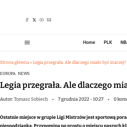
Home
PLK
NB
Strona główna
»
Legia przegrała. Ale dlaczego miało być inaczej?
EUROPA
NEWS
Legia przegrała. Ale dlaczego mia
Autor:
Tomasz Sobiech
7 grudnia 2022 - 10:27
0 kom
Ostatnie miejsce w grupie Ligi Mistrzów jest sportową pora
niespodzianką. Przypomina po prostu o miejscu naszych k