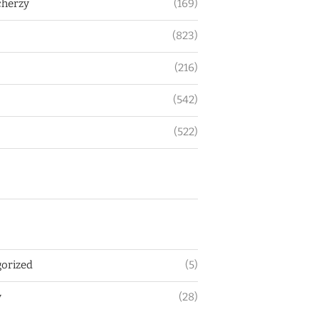
herzy
(169)
(823)
(216)
(542)
(522)
orized
(5)
y
(28)