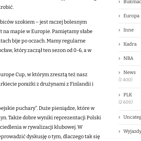
Bukmac
robić.
Europa
kibiców szokiem – jest raczej bolesnym
Inne
t na mapie w Europie. Pamiętamy słabe
latach bije po oczach. Mamy regularne
Kadra
cław, który zaczął ten sezon od 0-6, a w
NBA
News
Europe Cup, w którym zresztą też nasz
(1 400)
kiecie porażki z drużynami z Finlandii i
PLK
(2 600)
ejskie puchary”. Duże pieniądze, które w
Uncateg
użyn. Także dobre wyniki reprezentacji Polski
ciedlenia w rywalizacji klubowej. W
Wyjazd
rowadzić dyskusję o tym, dlaczego tak się