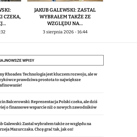
SKI:
JAKUB GALEWSKI: ZASTAL
PUCHA
I CZEKA,
WYBRAŁEM TAKŻE ZE
NAJWAŻNI
...
WZGLĘDU NA...
P
:32
3 sierpnia 2026 - 16:44
3 sier
NAJNOWSZE WPISY
my Rhoades: Technologia jest kluczem rozwoju, ale w
zykówce prawdziwa prostota to największe
afinowanie!
in Balcerowski: Reprezentacja Polski czeka, ale dziś
wiej o finansowe wsparcie niż o nowych zawodników
ub Galewski: Zastal wybrałem także ze względu na
zeja Mazurczaka. Chcę grać tak, jak on!