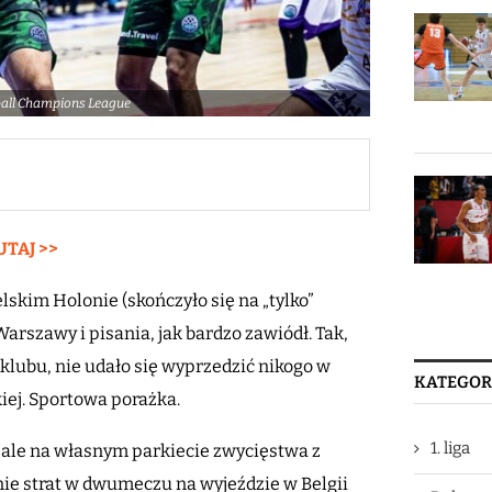
tball Champions League
UTAJ >>
elskim Holonie (skończyło się na „tylko”
arszawy i pisania, jak bardzo zawiódł. Tak,
klubu, nie udało się wyprzedzić nikogo w
KATEGOR
iej. Sportowa porażka.
1. liga
, ale na własnym parkiecie zwycięstwa z
nie strat w dwumeczu na wyjeździe w Belgii