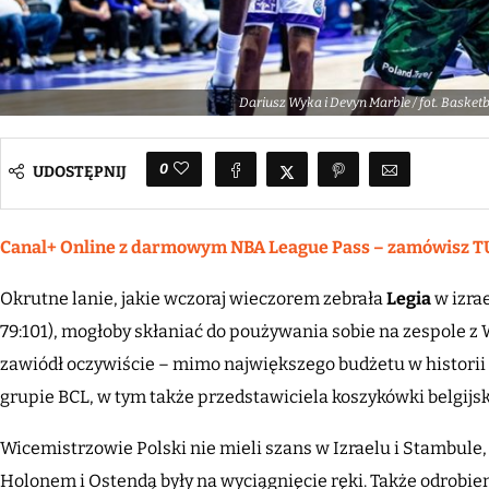
Dariusz Wyka i Devyn Marble / fot. Baske
0
UDOSTĘPNIJ
Canal+ Online z darmowym NBA League Pass – zamówisz T
Okrutne lanie, jakie wczoraj wieczorem zebrała
Legia
w izra
79:101), mogłoby skłaniać do poużywania sobie na zespole z W
zawiódł oczywiście – mimo największego budżetu w historii 
grupie BCL, w tym także przedstawiciela koszykówki belgijsk
Wicemistrzowie Polski nie mieli szans w Izraelu i Stambule
Holonem i Ostendą były na wyciągnięcie ręki. Także odrobie