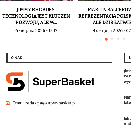
JIMMY RHOADES:
MARCIN BALCEROW
TECHNOLOGIA JEST KLUCZEM
REPREZENTACJA POLSK
ROZWOJU, ALE W...
ALE DZIŚ ŁATWIEJ
6 sierpnia 2026 - 13:17
4 sierpnia 2026 - 07
O NAS
Jim
kos
wyr
Marc
łat
Email: redakcja@super-basket.pl
Jak
Andr