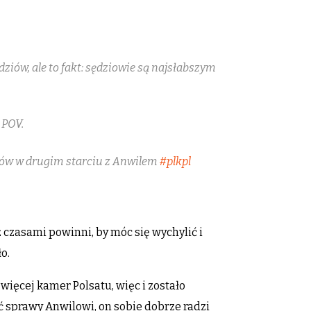
ędziów, ale to fakt: sędziowie są najsłabszym
 POV.
iów w drugim starciu z Anwilem
#plkpl
czasami powinni, by móc się wychylić i
o.
więcej kamer Polsatu, więc i zostało
 sprawy Anwilowi, on sobie dobrze radzi