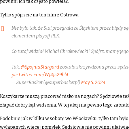
powinni ich tak często powielać.
Tylko spójrzcie na ten film z Ostrowa.
Nie było tak, że Stal przegrała ze Śląskiem przez błędy s
elementem playoff PLK.
Co tutaj widział Michał Chrakowiecki? Spójrz, mamy jego
Tak,
@SpojniaStargard
została skrzywdzona przez sędz
pic.twitter.com/WJ4Js29hl4
— SuperBasket (@superbasketpl)
May 5, 2024
Koszykarze muszą pracować nisko na nogach? Sędziowie też 
złapać dobry kąt widzenia. W tej akcji na pewno tego zabrakł
Podobnie jak w kilku w sobotę we Włocławku, tylko tam było 
wyłapanych więcej pomyłek. Sędziowie nie powinni ułatwiać