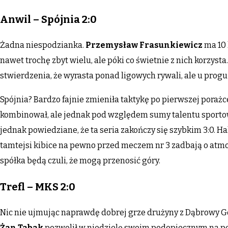
Anwil – Spójnia 2:0
Żadna niespodzianka.
Przemysław Frasunkiewicz
ma 10 
nawet trochę zbyt wielu, ale póki co świetnie z nich korzyst
stwierdzenia, że wyrasta ponad ligowych rywali, ale u progu
Spójnia? Bardzo fajnie zmieniła taktykę po pierwszej porażc
kombinował, ale jednak pod względem sumy talentu sportowe
jednak powiedziane, że ta seria zakończy się szybkim 3:0. Ha
tamtejsi kibice na pewno przed meczem nr 3 zadbają o atmos
spółka będą czuli, że mogą przenosić góry.
Trefl – MKS 2:0
Nic nie ujmując naprawdę dobrej grze drużyny z Dąbrowy 
Żan Tabak
pozwolił w niedzielę swoim podopiecznym na pos