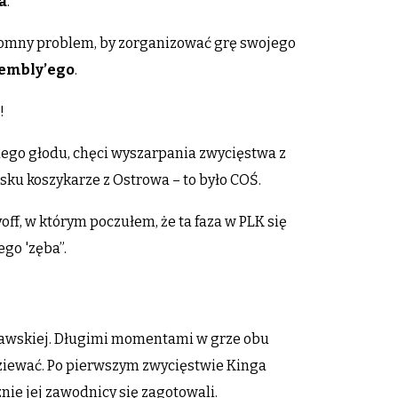
a
.
omny problem, by zorganizować grę swojego
embly’ego
.
!
wnego głodu, chęci wyszarpania zwycięstwa z
oisku koszykarze z Ostrowa – to było COŚ.
ff, w którym poczułem, że ta faza w PLK się
go 'zęba”.
szawskiej. Długimi momentami w grze obu
dziewać. Po pierwszym zwycięstwie Kinga
znie jej zawodnicy się zagotowali.