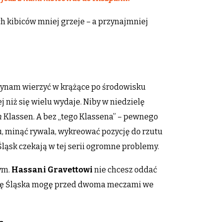
ch kibiców mniej grzeje – a przynajmniej
aczynam wierzyć w krążące po środowisku
 niż się wielu wydaje. Niby w niedzielę
n
Klassen. A bez „tego Klassena” – pewnego
du, minąć rywala, wykreować pozycję do rzutu
Śląsk czekają w tej serii ogromne problemy.
cym.
Hassani Gravettowi
nie chcesz oddać
ację Śląska mogę przed dwoma meczami we