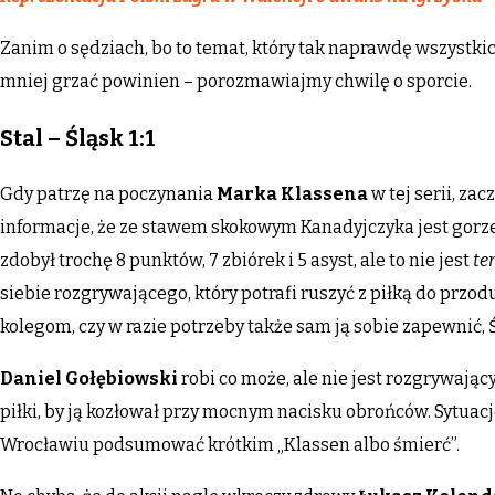
Zanim o sędziach, bo to temat, który tak naprawdę wszystki
mniej grzać powinien – porozmawiajmy chwilę o sporcie.
Stal – Śląsk 1:1
Gdy patrzę na poczynania
Marka Klassena
w tej serii, z
informacje, że ze stawem skokowym Kanadyjczyka jest gorzej
zdobył trochę 8 punktów, 7 zbiórek i 5 asyst, ale to nie jest
te
siebie rozgrywającego, który potrafi ruszyć z piłką do przo
kolegom, czy w razie potrzeby także sam ją sobie zapewnić, 
Daniel Gołębiowski
robi co może, ale nie jest rozgrywają
piłki, by ją kozłował przy mocnym nacisku obrońców. Sytu
Wrocławiu podsumować krótkim „Klassen albo śmierć”.