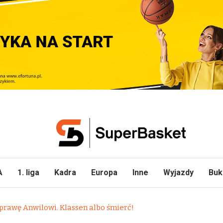
A
1. liga
Kadra
Europa
Inne
Wyjazdy
Buk
sprawę Anwilowi. Klassen albo śmierć!