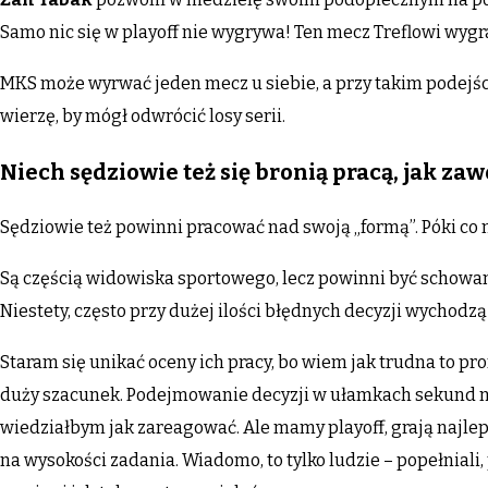
Samo nic się w playoff nie wygrywa! Ten mecz Treflowi wygra
MKS może wyrwać jeden mecz u siebie, a przy takim podejściu
wierzę, by mógł odwrócić losy serii.
Niech sędziowie też się bronią pracą, jak z
Sędziowie też powinni pracować nad swoją „formą”. Póki co n
Są częścią widowiska sportowego, lecz powinni być schowa
Niestety, często przy dużej ilości błędnych decyzji wychodz
Staram się unikać oceny ich pracy, bo wiem jak trudna to pro
duży szacunek. Podejmowanie decyzji w ułamkach sekund nie 
wiedziałbym jak zareagować. Ale mamy playoff, grają najle
na wysokości zadania. Wiadomo, to tylko ludzie – popełniali,