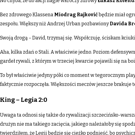
No chyba, że do akcji nagle wkroczy zdrowy
Łukasz Kolend
Bez zdrowego Klassena
Miodrag Rajković
będzie miał ogr
zespołu. Większy niż Andrzej Urban pozbawiony
Davida Br
Swoją drogą – David, trzymaj się. Współczuję, ściskam kciuki
Aha, kilka zdań o Stali. A właściwie jedno. Poziom defensy
gardeł rywali, z którym w trzeciej kwarcie pojawili się na b
To był właściwie jedyny póki co moment w tegorocznym playo
faktycznie rozpoczęła. Większości meczów jeszcze brakuje te
King – Legia 2:0
Uwaga ta odnosi się także do rywalizacji szczecińsko-war
drużyn nie ma takiego zacięcia, jakiego należałoby się spo
twierdziłem, że Legii będzie się cieżko podnieść, bo psychic