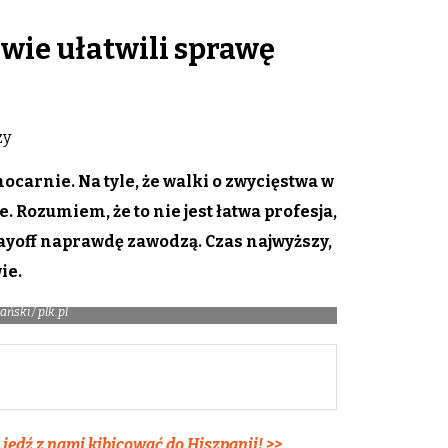
owie ułatwili sprawę
zy
carnie. Na tyle, że walki o zwycięstwa w
. Rozumiem, że to nie jest łatwa profesja,
layoff naprawdę zawodzą. Czas najwyższy,
ie.
ński / plk.pl
jedź z nami kibicować do Hiszpanii! >>