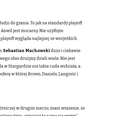
ludzi do grania. To jak na standardy playoff
a. Anwil jest mocarny. Nie użyłbym
 playoff wygląda najlepiej ze wszystkich.
e,
Sebastian Machowski
dużo i ciekawie
go obie drużyny dzieli wiele. Nie jest
la w Stargardzie nie takie cuda widziała, a
ferę w której Brown, Daniels, Langović i
Górniczej w drugim meczu, mam wrażenie, że
tawę typu „przecież to samo się wygra”.