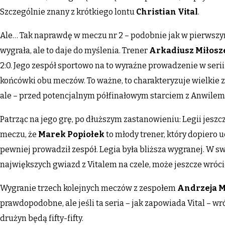
Szczególnie znany z krótkiego lontu
Christian Vital
.
Ale… Tak naprawdę w meczu nr 2 – podobnie jak w pierwszym
wygrała, ale to daje do myślenia. Trener
Arkadiusz Miłosz
2:0. Jego zespół sportowo na to wyraźne prowadzenie w serii
końcówki obu meczów. To ważne, to charakteryzuje wielkie zes
ale – przed potencjalnym półfinałowym starciem z Anwilem 
Patrząc na jego grę, po dłuższym zastanowieniu: Legii jesz
meczu, że
Marek
Popiołek
to młody trener, który dopiero 
pewniej prowadził zespół. Legia była bliższa wygranej. W swo
największych gwiazd z Vitalem na czele, może jeszcze wrócić 
Wygranie trzech kolejnych meczów z zespołem
Andrzeja 
prawdopodobne, ale jeśli ta seria – jak zapowiada Vital – wr
drużyn będą fifty-fifty.