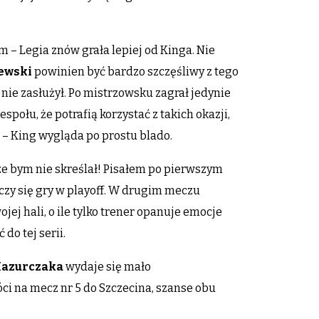
 – Legia znów grała lepiej od Kinga. Nie
ewski
powinien być bardzo szczęśliwy z tego
 nie zasłużył. Po mistrzowsku zagrał jedynie
połu, że potrafią korzystać z takich okazji,
– King wygląda po prostu blado.
cze bym nie skreślał! Pisałem po pierwszym
uczy się gry w playoff. W drugim meczu
jej hali, o ile tylko trener opanuje emocje
do tej serii.
Mazurczaka
wydaje się mało
óci na mecz nr 5 do Szczecina, szanse obu