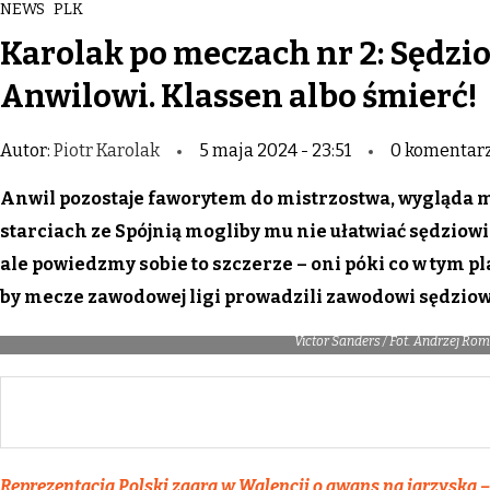
NEWS
PLK
Karolak po meczach nr 2: Sędzi
Anwilowi. Klassen albo śmierć!
Autor:
Piotr Karolak
5 maja 2024 - 23:51
0 komentar
Anwil pozostaje faworytem do mistrzostwa, wygląda mo
starciach ze Spójnią mogliby mu nie ułatwiać sędziowie
ale powiedzmy sobie to szczerze – oni póki co w tym p
by mecze zawodowej ligi prowadzili zawodowi sędziow
Victor Sanders / Fot. Andrzej Roma
Reprezentacja Polski zagra w Walencji o awans na igrzyska – 