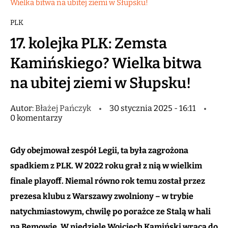
Wielka bitwa na ubitej ziemi w Słupsku!
PLK
17. kolejka PLK: Zemsta
Kamińskiego? Wielka bitwa
na ubitej ziemi w Słupsku!
Autor:
Błażej Pańczyk
30 stycznia 2025 - 16:11
0 komentarzy
Gdy obejmował zespół Legii, ta była zagrożona
spadkiem z PLK. W 2022 roku grał z nią w wielkim
finale playoff. Niemal równo rok temu został przez
prezesa klubu z Warszawy zwolniony – w trybie
natychmiastowym, chwilę po porażce ze Stalą w hali
na Bemowie. W niedzielę Wojciech Kamiński wraca do