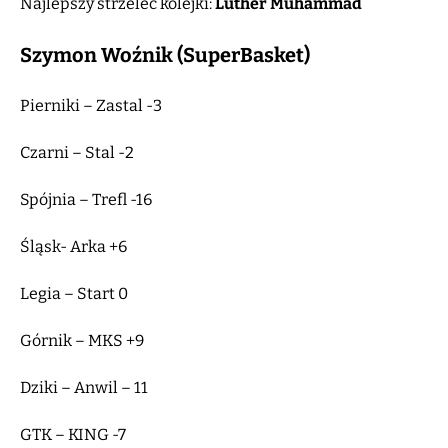
Najlepszy strzelec kolejki:
Luther Muhammad
Szymon Woźnik (SuperBasket)
Pierniki – Zastal -3
Czarni – Stal -2
Spójnia – Trefl -16
Śląsk- Arka +6
Legia – Start 0
Górnik – MKS +9
Dziki – Anwil – 11
GTK – KING -7