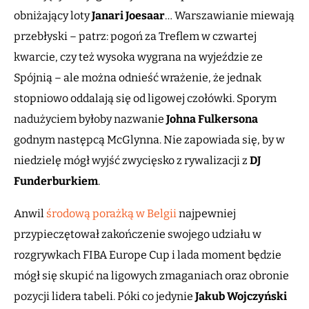
obniżający loty
Janari Joesaar
… Warszawianie miewają
przebłyski – patrz: pogoń za Treflem w czwartej
kwarcie, czy też wysoka wygrana na wyjeździe ze
Spójnią – ale można odnieść wrażenie, że jednak
stopniowo oddalają się od ligowej czołówki. Sporym
nadużyciem byłoby nazwanie
Johna Fulkersona
godnym następcą McGlynna. Nie zapowiada się, by w
niedzielę mógł wyjść zwycięsko z rywalizacji z
DJ
Funderburkiem
.
Anwil
środową porażką w Belgii
najpewniej
przypieczętował zakończenie swojego udziału w
rozgrywkach FIBA Europe Cup i lada moment będzie
mógł się skupić na ligowych zmaganiach oraz obronie
pozycji lidera tabeli. Póki co jedynie
Jakub Wojczyński