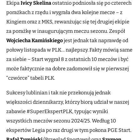
Ekipa
Ivicy Skelina
ostatnio podniosła się po czterech
porażkach z rzędu i wygrała dwa kolejne mecze – z
Kingiem oraz z MKS, rewanżując się tej drugiej ekipie
za porażkę w inaugurującym meczu sezonu. Zespół
Wojciecha Kamińskiego
jest jednak tak naprawdę od
połowy listopada w PLK… najlepszy. Fakty mówią same
za siebie – Start wygrał 8 z ostatnich 10 meczów i być
może faktycznie na dobre zadomowił się w pierwszej
“czwórce” tabeli PLK.
Sukcesy lublinian i tak nie przekonują jednak
większości dziennikarzy, którzy biorą udział w naszej
zabawie #SuperEkspertPLK, typując wyniki
wszystkich meczów sezonu 2024/25. Według 10
ekspertów Legia po raz drugi w tym pokona PGE Start.
Rafał Tymiński
(Przegląd Sportowy) oraz
Szymon