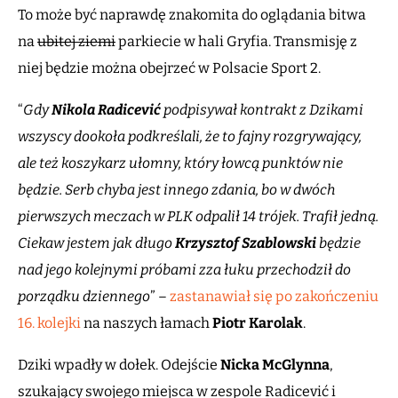
To może być naprawdę znakomita do oglądania bitwa
na
ubitej ziemi
parkiecie w hali Gryfia. Transmisję z
niej będzie można obejrzeć w Polsacie Sport 2.
“
Gdy
Nikola Radicević
podpisywał kontrakt z Dzikami
wszyscy dookoła podkreślali, że to fajny rozgrywający,
ale też koszykarz ułomny, który łowcą punktów nie
będzie. Serb chyba jest innego zdania, bo w dwóch
pierwszych meczach w PLK odpalił 14 trójek. Trafił jedną.
Ciekaw jestem jak długo
Krzysztof Szablowski
będzie
nad jego kolejnymi próbami zza łuku przechodził do
porządku dziennego
” –
zastanawiał się po zakończeniu
16. kolejki
na naszych łamach
Piotr Karolak
.
Dziki wpadły w dołek. Odejście
Nicka McGlynna
,
szukający swojego miejsca w zespole Radicević i