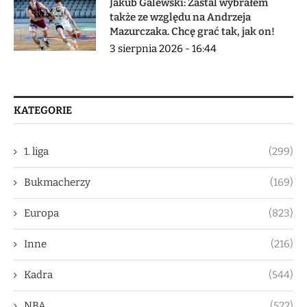
Jakub Galewski: Zastal wybrałem
także ze względu na Andrzeja
Mazurczaka. Chcę grać tak, jak on!
3 sierpnia 2026 - 16:44
KATEGORIE
1. liga
(299)
Bukmacherzy
(169)
Europa
(823)
Inne
(216)
Kadra
(544)
NBA
(522)