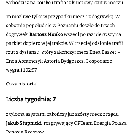
wchodzisz na boisko i trafiasz kluczowy rzut w meczu.
To możliwe tylko w przypadku meczu z dogrywką. W
sobotnie popołudnie w Poznaniu doszło do trzech
dogrywek.
Bartosz Mońko
wszedł po raz pierwszy na
parkiet dopiero w jej trakcie. W trzeciej odsłonie trafił
rzut z dystansu, ķtóry zakończył mecz Enea Basket –
Enea Abramczyk Astoria Bydgoszcz. Gospodarze
wygrali 102:97.
Co za historia!
Liczba tygodnia: 7
z tyloma asystami zakończy już szósty mecz z rzędu
Jakub Stupnicki
, rozgrywający OPTeam Energia Polska
Resovia Rzeszów