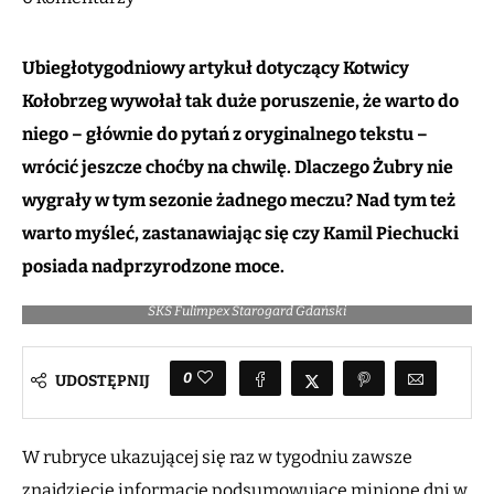
Ubiegłotygodniowy artykuł dotyczący Kotwicy
Kołobrzeg wywołał tak duże poruszenie, że warto do
niego – głównie do pytań z oryginalnego tekstu –
wrócić jeszcze choćby na chwilę. Dlaczego Żubry nie
wygrały w tym sezonie żadnego meczu? Nad tym też
warto myśleć, zastanawiając się czy Kamil Piechucki
posiada nadprzyrodzone moce.
SKS Fulimpex Starogard Gdański - Kotwica Port Morski Kołobrzeg / Fot.
SKS Fulimpex Starogard Gdański
0
UDOSTĘPNIJ
W rubryce ukazującej się raz w tygodniu zawsze
znajdziecie informacje podsumowujące minione dni w