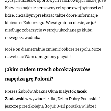
Życząc sukcesów sportowych i zachowując nadzieję, że
Kotwica znajdzie sensowny cel sportowej bytności w 1
lidze, chciałbym przekazać także dobre informacje
kibicom z Kołobrzegu. Wieść gminna niesie, że już
niedługo zobaczycie w stroju ukochanego klubu
nowego zawodnika.
Może on diametralnie zmienić oblicze zespołu. Może
nawet dać Wam upragniony playoff!
Jakim cudem trzech obcokrajowców
napędza grę Polonii?
Prezes Żubrów Abakus Okna Białystok
Jacek
Zaniewski
w wywiadzie dla „Dzień Dobry Podlaskie”
jeszcze przed kolejną (to już 0-11) porażką w lidze i