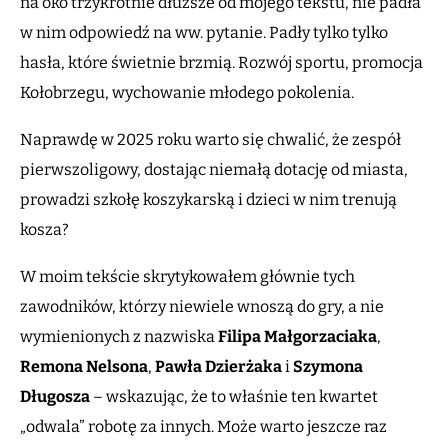
na oko trzykrotnie dłuższe od mojego tekstu, nie padła
w nim odpowiedź na ww. pytanie. Padły tylko tylko
hasła, które świetnie brzmią. Rozwój sportu, promocja
Kołobrzegu, wychowanie młodego pokolenia.
Naprawdę w 2025 roku warto się chwalić, że zespół
pierwszoligowy, dostając niemałą dotację od miasta,
prowadzi szkołę koszykarską i dzieci w nim trenują
kosza?
W moim tekście skrytykowałem głównie tych
zawodników, którzy niewiele wnoszą do gry, a nie
wymienionych z nazwiska
Filipa Małgorzaciaka
,
Remona Nelsona
,
Pawła Dzierżaka
i
Szymona
Długosza
– wskazując, że to właśnie ten kwartet
„odwala” robotę za innych. Może warto jeszcze raz