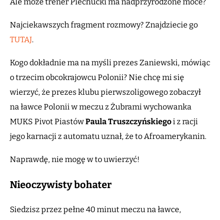
Ale może trener Piechucki ma nadprzyrodzone moce?
Najciekawszych fragment rozmowy? Znajdziecie go
TUTAJ
.
Kogo dokładnie ma na myśli prezes Zaniewski, mówiąc
o trzecim obcokrajowcu Polonii? Nie chcę mi się
wierzyć, że prezes klubu pierwszoligowego zobaczył
na ławce Polonii w meczu z Żubrami wychowanka
MUKS Pivot Piastów
Paula Truszczyńskiego
i z racji
jego karnacji z automatu uznał, że to Afroamerykanin.
Naprawdę, nie mogę w to uwierzyć!
Nieoczywisty bohater
Siedzisz przez pełne 40 minut meczu na ławce,