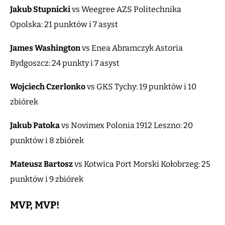
Jakub Stupnicki
vs Weegree AZS Politechnika
Opolska: 21 punktów i 7 asyst
James Washington
vs Enea Abramczyk Astoria
Bydgoszcz: 24 punkty i 7 asyst
Wojciech Czerlonko
vs GKS Tychy: 19 punktów i 10
zbiórek
Jakub Patoka
vs Novimex Polonia 1912 Leszno: 20
punktów i 8 zbiórek
Mateusz Bartosz
vs Kotwica Port Morski Kołobrzeg: 25
punktów i 9 zbiórek
MVP, MVP!