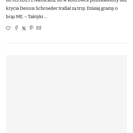
do MŚ 2023 z Niemcami, bo w końcówce pozostawiony bez
krycia Dennis Schroeder trafiał za trzy. Dzisiaj gramy o
brąz ME. – Taktyki …