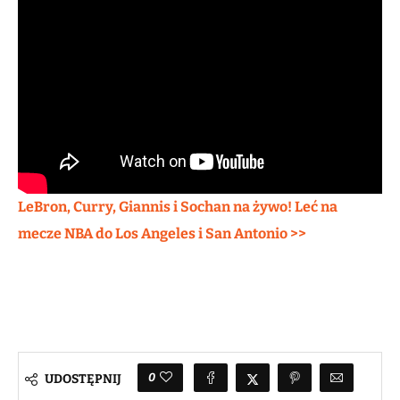
LeBron, Curry, Giannis i Sochan na żywo! Leć na
mecze NBA do Los Angeles i San Antonio >>
0
UDOSTĘPNIJ