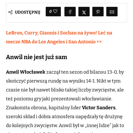
0
UDOSTĘPNIJ
LeBron, Curry, Giannis i Sochan na żywo! Leć na
mecze NBA do Los Angeles i San Antonio >>
Anwil nie jest już sam
Anwil Włocławek
zaczął ten sezon od bilansu 13-0, by
skończyć pierwszą rundę na wyniku 14-1. Nikt w tym
czasie nie był nawet blisko takiej liczby zwycięstw, ale
też poziomu gry jaki prezentowali włocławianie.
Znakomita obrona, kapitalny lider
Victor Sanders
,
szeroki skład i dobra atmosfera napędzały tę drużynę
do kolejnych zwycięstw. Anwil był w „innej lidze” jak to