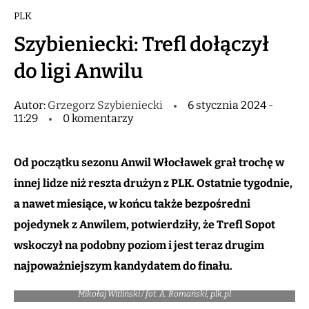
PLK
Szybieniecki: Trefl dołączył
do ligi Anwilu
Autor:
Grzegorz Szybieniecki
6 stycznia 2024 -
11:29
0 komentarzy
Od początku sezonu Anwil Włocławek grał trochę w
innej lidze niż reszta drużyn z PLK. Ostatnie tygodnie,
a nawet miesiące, w końcu także bezpośredni
pojedynek z Anwilem, potwierdziły, że Trefl Sopot
wskoczył na podobny poziom i jest teraz drugim
najpoważniejszym kandydatem do finału.
Mikołaj Witliński / fot. A. Romański, plk.pl