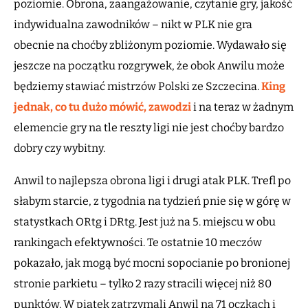
poziomie. Obrona, zaangażowanie, czytanie gry, jakość
indywidualna zawodników – nikt w PLK nie gra
obecnie na choćby zbliżonym poziomie. Wydawało się
jeszcze na początku rozgrywek, że obok Anwilu może
będziemy stawiać mistrzów Polski ze Szczecina.
King
jednak, co tu dużo mówić, zawodzi
i na teraz w żadnym
elemencie gry na tle reszty ligi nie jest choćby bardzo
dobry czy wybitny.
Anwil to najlepsza obrona ligi i drugi atak PLK. Trefl po
słabym starcie, z tygodnia na tydzień pnie się w górę w
statystkach ORtg i DRtg. Jest już na 5. miejscu w obu
rankingach efektywności. Te ostatnie 10 meczów
pokazało, jak mogą być mocni sopocianie po bronionej
stronie parkietu – tylko 2 razy stracili więcej niż 80
punktów. W piątek zatrzymali Anwil na 71 oczkach i