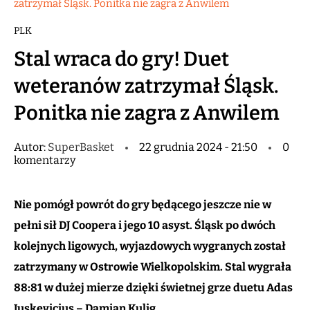
zatrzymał Śląsk. Ponitka nie zagra z Anwilem
PLK
Stal wraca do gry! Duet
weteranów zatrzymał Śląsk.
Ponitka nie zagra z Anwilem
Autor:
SuperBasket
22 grudnia 2024 - 21:50
0
komentarzy
Nie pomógł powrót do gry będącego jeszcze nie w
pełni sił DJ Coopera i jego 10 asyst. Śląsk po dwóch
kolejnych ligowych, wyjazdowych wygranych został
zatrzymany w Ostrowie Wielkopolskim. Stal wygrała
88:81 w dużej mierze dzięki świetnej grze duetu Adas
Juskevicius – Damian Kulig.