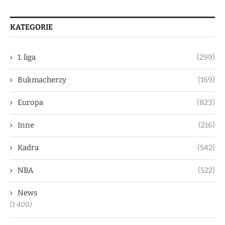
KATEGORIE
1. liga
(299)
Bukmacherzy
(169)
Europa
(823)
Inne
(216)
Kadra
(542)
NBA
(522)
News
(1 400)