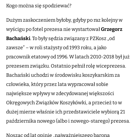
Kogo można się spodziewać?
Dużym zaskoczeniem byłoby, gdyby po raz kolejny w
wyścigu po fotel prezesa nie wystartował
Grzegorz
Bachański
. To były sędzia związany z PZKosz „od
zawsze” – w roli stażysty od 1993 roku, a jako
pracownik etatowy od 1996. W latach 2010-2018 był już
prezesem związku. Ostatnio pełnił rolę wiceprezesa.
Bachański uchodzi w środowisku koszykarskim za
człowieka, który przez lata wypracował sobie
największe wpływy w zdecydowanej większości
Okręgowych Związków Koszykówki, a przecież to w
dużej mierze właśnie ich przedstawiciele wybiorą 21
października nowego (albo i nowego-starego) prezesa.
Nosząc od lat opinię „najważniejszego barona