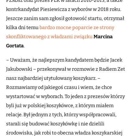
PZKosz oraz prezes PLK w latach 2010-2015, a także
kontrkandydat Piesiewicza z wyborów w 2018 roku.
Jeszcze zanim sam zgłosił gotowość startu, otrzymał
kilka dni temu
bardzo mocne poparcie ze strony
skonfliktowanego z władzami związku
Marcina
Gortata
.
– Uważam, że najlepszym kandydatem będzie Jacek
Jakubowski – przekonywał w rozmowie z Radiem Zet
nasz najbardziej utytułowany koszykarz. –
Rozmawiamy od jakiegoś czasu i wiem, że chce
wystartować w wyborach. To jeden z prezesów którzy
byli już w polskiej koszykówce, z którym miałem
relacje. Był jednym z tych, którzy współpracowali,
starali się budować koszykówkę i nie dzielili
środowiska, jak robi to obecna władza koszykarskiej