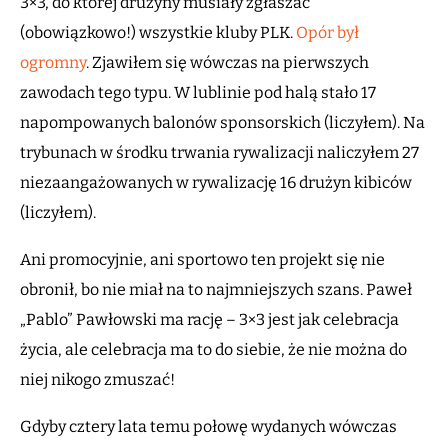
3×3, do której drużyny musiały zgłaszać
(obowiązkowo!) wszystkie kluby PLK.
Opór był
ogromny
. Zjawiłem się wówczas na pierwszych
zawodach tego typu. W lublinie pod halą stało 17
napompowanych balonów sponsorskich (liczyłem). Na
trybunach w środku trwania rywalizacji naliczyłem 27
niezaangażowanych w rywalizację 16 drużyn kibiców
(liczyłem).
Ani promocyjnie, ani sportowo ten projekt się nie
obronił, bo nie miał na to najmniejszych szans. Paweł
„Pablo” Pawłowski ma rację – 3×3 jest jak celebracja
życia, ale celebracja ma to do siebie, że nie można do
niej nikogo zmuszać!
Gdyby cztery lata temu połowę wydanych wówczas