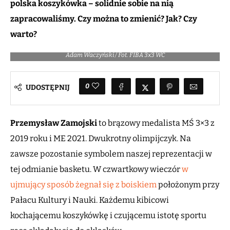
polska koszykówka – solidnie sobie na nią
zapracowaliśmy. Czy można to zmienić? Jak? Czy
warto?
Reprezentacja Polski 3x3 po czwartkowej porażce z Czechami – leży
Adam Waczyński / Fot. FIBA 3x3 WC
0
UDOSTĘPNIJ
Przemysław Zamojski
to brązowy medalista MŚ 3×3 z
2019 roku i ME 2021. Dwukrotny olimpijczyk. Na
zawsze pozostanie symbolem naszej reprezentacji w
tej odmianie basketu. W czwartkowy wieczór
w
ujmujący sposób żegnał się z boiskiem
położonym przy
Pałacu Kultury i Nauki. Każdemu kibicowi
kochającemu koszykówkę i czującemu istotę sportu