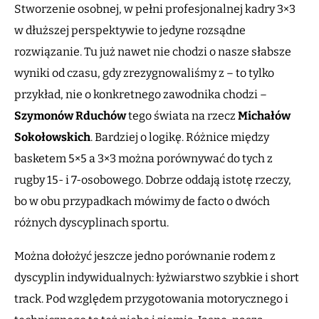
Stworzenie osobnej, w pełni profesjonalnej kadry 3×3
w dłuższej perspektywie to jedyne rozsądne
rozwiązanie. Tu już nawet nie chodzi o nasze słabsze
wyniki od czasu, gdy zrezygnowaliśmy z – to tylko
przykład, nie o konkretnego zawodnika chodzi –
Szymonów Rduchów
tego świata na rzecz
Michałów
Sokołowskich
. Bardziej o logikę. Różnice między
basketem 5×5 a 3×3 można porównywać do tych z
rugby 15- i 7-osobowego. Dobrze oddają istotę rzeczy,
bo w obu przypadkach mówimy de facto o dwóch
różnych dyscyplinach sportu.
Można dołożyć jeszcze jedno porównanie rodem z
dyscyplin indywidualnych: łyżwiarstwo szybkie i short
track. Pod względem przygotowania motorycznego i