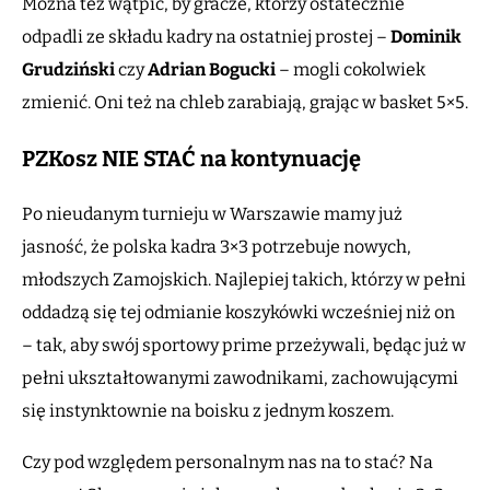
Można też wątpić, by gracze, którzy ostatecznie
odpadli ze składu kadry na ostatniej prostej –
Dominik
Grudziński
czy
Adrian Bogucki
– mogli cokolwiek
zmienić. Oni też na chleb zarabiają, grając w basket 5×5.
PZKosz NIE STAĆ na kontynuację
Po nieudanym turnieju w Warszawie mamy już
jasność, że polska kadra 3×3 potrzebuje nowych,
młodszych Zamojskich. Najlepiej takich, którzy w pełni
oddadzą się tej odmianie koszykówki wcześniej niż on
– tak, aby swój sportowy prime przeżywali, będąc już w
pełni ukształtowanymi zawodnikami, zachowującymi
się instynktownie na boisku z jednym koszem.
Czy pod względem personalnym nas na to stać? Na