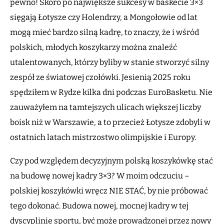
pewno! Skoro po największe sukcesy w baskecie 3×3
sięgają Łotysze czy Holendrzy, a Mongołowie od lat
mogą mieć bardzo silną kadrę, to znaczy, że i wśród
polskich, młodych koszykarzy można znaleźć
utalentowanych, którzy byliby w stanie stworzyć silny
zespół ze światowej czołówki. Jesienią 2025 roku
spędziłem w Rydze kilka dni podczas EuroBasketu. Nie
zauważyłem na tamtejszych ulicach większej liczby
boisk niż w Warszawie, a to przecież Łotysze zdobyli w
ostatnich latach mistrzostwo olimpijskie i Europy.
Czy pod względem decyzyjnym polską koszykówkę stać
na budowę nowej kadry 3×3? W moim odczuciu –
polskiej koszykówki wręcz NIE STAĆ, by nie próbować
tego dokonać. Budowa nowej, mocnej kadry w tej
dyscyplinie sportu, być może prowadzonej przez nowy