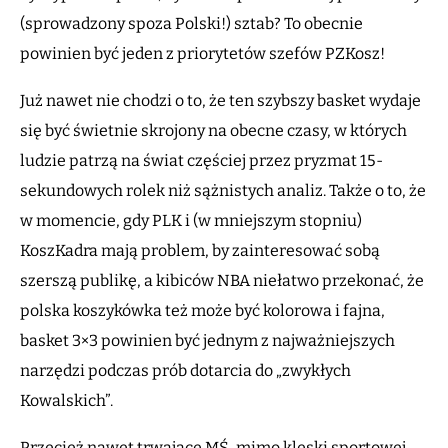
(sprowadzony spoza Polski!) sztab? To obecnie
powinien być jeden z priorytetów szefów PZKosz!
Już nawet nie chodzi o to, że ten szybszy basket wydaje
się być świetnie skrojony na obecne czasy, w których
ludzie patrzą na świat częściej przez pryzmat 15-
sekundowych rolek niż sążnistych analiz. Także o to, że
w momencie, gdy PLK i (w mniejszym stopniu)
KoszKadra mają problem, by zainteresować sobą
szerszą publikę, a kibiców NBA niełatwo przekonać, że
polska koszykówka też może być kolorowa i fajna,
basket 3×3 powinien być jednym z najważniejszych
narzędzi podczas prób dotarcia do „zwykłych
Kowalskich”.
Przecież nawet trwające MŚ, mimo klęski sportowej,