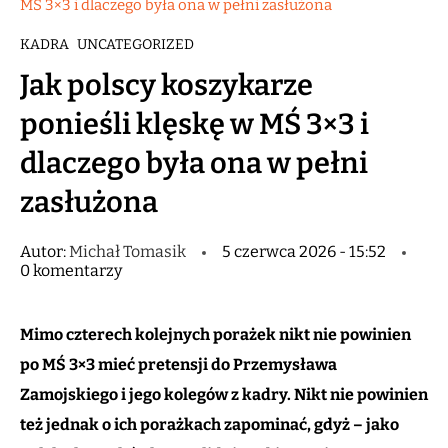
MŚ 3×3 i dlaczego była ona w pełni zasłużona
KADRA
UNCATEGORIZED
Jak polscy koszykarze
ponieśli klęskę w MŚ 3×3 i
dlaczego była ona w pełni
zasłużona
Autor:
Michał Tomasik
5 czerwca 2026 - 15:52
0 komentarzy
Mimo czterech kolejnych porażek nikt nie powinien
po MŚ 3×3 mieć pretensji do Przemysława
Zamojskiego i jego kolegów z kadry. Nikt nie powinien
też jednak o ich porażkach zapominać, gdyż – jako