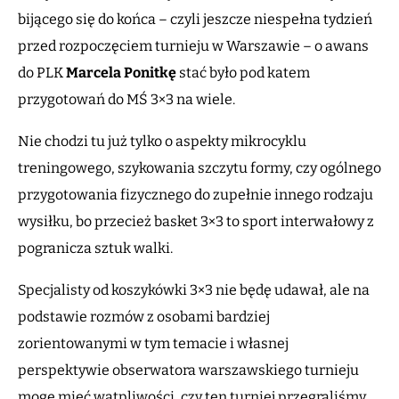
bijącego się do końca – czyli jeszcze niespełna tydzień
przed rozpoczęciem turnieju w Warszawie – o awans
do PLK
Marcela Ponitkę
stać było pod katem
przygotowań do MŚ 3×3 na wiele.
Nie chodzi tu już tylko o aspekty mikrocyklu
treningowego, szykowania szczytu formy, czy ogólnego
przygotowania fizycznego do zupełnie innego rodzaju
wysiłku, bo przecież basket 3×3 to sport interwałowy z
pogranicza sztuk walki.
Specjalisty od koszykówki 3×3 nie będę udawał, ale na
podstawie rozmów z osobami bardziej
zorientowanymi w tym temacie i własnej
perspektywie obserwatora warszawskiego turnieju
mogę mieć wątpliwości, czy ten turniej przegraliśmy