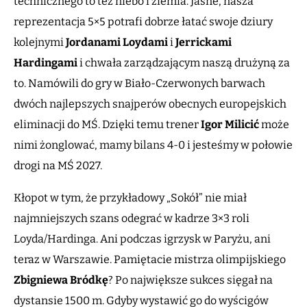
technicznego to też niebo i ziemia. Jasne, nasza
reprezentacja 5×5 potrafi dobrze łatać swoje dziury
kolejnymi
Jordanami Loydami
i
Jerrickami
Hardingami
i chwała zarządzającym naszą drużyną za
to. Namówili do gry w Biało-Czerwonych barwach
dwóch najlepszych snajperów obecnych europejskich
eliminacji do MŚ. Dzięki temu trener
Igor Milicić
może
nimi żonglować, mamy bilans 4-0 i jesteśmy w połowie
drogi na MŚ 2027.
Kłopot w tym, że przykładowy „Sokół” nie miał
najmniejszych szans odegrać w kadrze 3×3 roli
Loyda/Hardinga. Ani podczas igrzysk w Paryżu, ani
teraz w Warszawie. Pamiętacie mistrza olimpijskiego
Zbigniewa Bródkę
? Po największe sukces sięgał na
dystansie 1500 m. Gdyby wystawić go do wyścigów