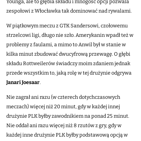
Younga, ale to głębia składu i mnogość opcji pozwala
zespołowi z Włocławka tak dominować nad rywalami.
W piątkowym meczu z GTK Sandersowi, czołowemu
strzelcowi ligi, długo nie szło. Amerykanin wpadł też w
problemy z faulami, a mimo to Anwil był w stanie w
kilka minut zbudować dwucyfrową przewagę. O głębi
składu Rottweilerów świadczy moim zdaniem jednak
przede wszystkim to, jaką rolę w tej drużynie odgrywa
Janari Joesaar
.
Nie zagrał ani razu (w czterech dotychczasowych
meczach) więcej niż 20 minut, gdy w każdej innej
drużynie PLK byłby zawodnikiem na ponad 25 minut.
Nie oddał ani razu więcej niż 8 rzutów z gry, gdy w
każdej inne drużynie PLK byłby podstawową opcją w