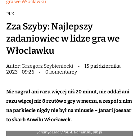
gra we Włoclawku
PLK
Zza Szyby: Najlepszy
zadaniowiec w lidze gra we
Włoclawku
Autor:
Grzegorz Szybieniecki
15 października
2023 - 09:26
0 komentarzy
Nie zagrał ani razu więcej niż 20 minut, nie oddał ani
razu więcej niż 8 rzutów z gry w meczu, a zespół z nim
na parkiecie nigdy nie był na minusie – Janari Joesaar
to skarb Anwilu Włocławek.
Janari Joesaar / fot. A. Romański, plk.pl