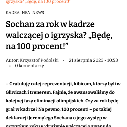
igrzyska? „Będę, na 100 procent!”
KADRA
NBA
NEWS
Sochan za rok w kadrze
walczącej o igrzyska? „Będę,
na 100 procent!”
Autor:
Krzysztof Podolski
21 sierpnia 2023 - 10:53
0 komentarzy
– Gratuluję całej reprezentacji, kibicom, którzy byli w
Gliwicach i trenerem. Fajnie, że awansowaliśmy do
kolejnej fazy eliminacji olimpijskich. Czy za rok będę
grał w kadrze? Na pewno, 100 procent! – po takiej
deklaracji Jeremy’ego Sochana o jego występ w
przyszłym roku w drużynie walczącej o awans do