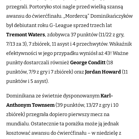
przegrali. Portoryko stoi nagle przed wielką szansą
awansu do ćwierćfinału. „Mordercą” Dominikańczyków
był debiutant roku G-League sprzed trzech lat
Tremont Waters
, zdobywca 37 punktów (11/22 z gry,
7/13 za 3), 7 zbiórek, 11 asyst i 4 przechwytów. Wskaźnik
efektywności w jego przypadku wyniósł aż 43! Ważne
punkty dostarczali również
George Conditt
(18
punktów, 7/9 z gry i 7 zbiórek) oraz
Jordan Howard
(11
punktów i 5 asyst).
Dominikana ze świetnie dysponowanym
Karl-
Anthonym Townsem
(39 punktów, 13/27 z gry i 10
zbiórek) przegrała dopiero pierwszy mecz na
mundialu. Ostatecznie ta porażka może ją jednak
kosztować awansu do ćwierćfinału – w niedzielę z