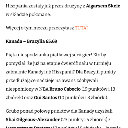
Hiszpania zostały już przez drużynę z
Aigarsem Skele
w składzie pokonane.
Więcej o tym meczu przeczytasz
TUTAJ
Kanada – Brazylia 65:69
Piąta niespodzianka piątkowej serii gier! Kto by
pomyślał, że już na etapie ćwierćfinału w turnieju
zabraknie Kanady lub Hiszpanii? Dla Brazylii punkty
przedłużające nadzieje na awans zdobywali
niespełniony w NBA
Bruno Caboclo
(19 punktów i 13
zbiórek) oraz
Gui Santos
(10 punktów i 3 zbiórki).
Grubo ponad połowę punktów dla Kanady uzyskali
Shai Gilgeous-Alexander
(23 punkty i 5 zbiórek) z