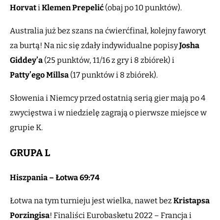
Horvat
i
Klemen Prepelić
(obaj po 10 punktów).
Australia już bez szans na ćwierćfinał, kolejny faworyt
za burtą! Na nic się zdały indywidualne popisy
Josha
Giddey’a
(25 punktów, 11/16 z gry i 8 zbiórek) i
Patty’ego Millsa
(17 punktów i 8 zbiórek).
Słowenia i Niemcy przed ostatnią serią gier mają po 4
zwycięstwa i w niedzielę zagrają o pierwsze miejsce w
grupie K.
GRUPA L
Hiszpania – Łotwa 69:74
Łotwa na tym turnieju jest wielka, nawet bez
Kristapsa
Porzingisa
! Finaliści Eurobasketu 2022 – Francja i