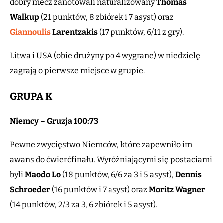
dobry mecz zanotowali naturalizowany
Thomas
Walkup
(21 punktów, 8 zbiórek i 7 asyst) oraz
Giannoulis
Larentzakis
(17 punktów, 6/11 z gry).
Litwa i USA (obie drużyny po 4 wygrane) w niedzielę
zagrają o pierwsze miejsce w grupie.
GRUPA K
Niemcy – Gruzja 100:73
Pewne zwycięstwo Niemców, które zapewniło im
awans do ćwierćfinału. Wyróżniającymi się postaciami
byli
Maodo Lo
(18 punktów, 6/6 za 3 i 5 asyst),
Dennis
Schroeder
(16 punktów i 7 asyst) oraz
Moritz Wagner
(14 punktów, 2/3 za 3, 6 zbiórek i 5 asyst).