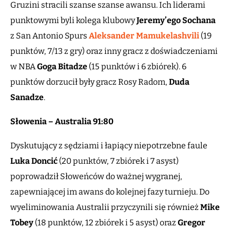
Gruzini stracili szanse szanse awansu. Ich liderami
punktowymi byli kolega klubowy
Jeremy’ego Sochana
z San Antonio Spurs
Aleksander Mamukelashvili
(19
punktów, 7/13 z gry) oraz inny gracz z doświadczeniami
w NBA
Goga Bitadze
(15 punktów i 6 zbiórek). 6
punktów dorzucił były gracz Rosy Radom,
Duda
Sanadze
.
Słowenia – Australia 91:80
Dyskutujący z sędziami i łapiący niepotrzebne faule
Luka Doncić
(20 punktów, 7 zbiórek i 7 asyst)
poprowadził Słoweńców do ważnej wygranej,
zapewniającej im awans do kolejnej fazy turnieju. Do
wyeliminowania Australii przyczynili się również
Mike
Tobey
(18 punktów, 12 zbiórek i 5 asyst) oraz
Gregor