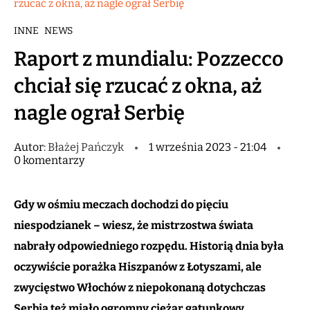
rzucać z okna, aż nagle ograł Serbię
INNE
NEWS
Raport z mundialu: Pozzecco
chciał się rzucać z okna, aż
nagle ograł Serbię
Autor:
Błażej Pańczyk
1 września 2023 - 21:04
0 komentarzy
Gdy w ośmiu meczach dochodzi do pięciu
niespodzianek – wiesz, że mistrzostwa świata
nabrały odpowiedniego rozpędu. Historią dnia była
oczywiście porażka Hiszpanów z Łotyszami, ale
zwycięstwo Włochów z niepokonaną dotychczas
Serbią też miało ogromny ciężar gatunkowy.