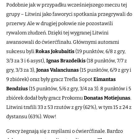
Podobnie jak w przypadku wcześniejszego meczu tej
grupy – Litwini jako faworyci spotkania przegrywali do
przerwy. Ale w drugiej połowie nie pozostawili
rywalom złudzeń. Dzięki tej wygranej Litwini
awansowali do ćwierćfinału. Głównymi autorami
sukcesu byli
Rokas Jokubaitis
(19 punktów, 6/8 z gry,
3/3 za 3 i 6 asyst),
Ignas Brazdeikis
(18 punktów, 7/7 z
gry, 3/3 za 3),
Jonas Valanciunas
(15 punktów, 6/9 z gry i
9 zbiórek) oraz były gracz Trefla Sopot
Eimantas
Bendzius
(15 punktów, 5/6 z gry, 3/4 za 3). 8 punktów i 5
zbiórek dodał były gracz Prokomu
Donatas Motiejunas
.
Litwini trafili 33 z 53 rzutów z gry (62%), w tym 15 z 24 z
dystansu (63%). Wow!
Grecy żegnają się z myślami o ćwierćfinale. Bardzo