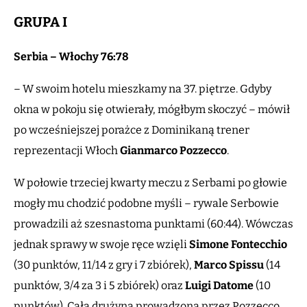
GRUPA I
Serbia – Włochy 76:78
– W swoim hotelu mieszkamy na 37. piętrze. Gdyby
okna w pokoju się otwierały, mógłbym skoczyć – mówił
po wcześniejszej porażce z Dominikaną trener
reprezentacji Włoch
Gianmarco Pozzecco
.
W połowie trzeciej kwarty meczu z Serbami po głowie
mogły mu chodzić podobne myśli – rywale Serbowie
prowadzili aż szesnastoma punktami (60:44). Wówczas
jednak sprawy w swoje ręce wzięli
Simone Fontecchio
(30 punktów, 11/14 z gry i 7 zbiórek),
Marco Spissu
(14
punktów, 3/4 za 3 i 5 zbiórek) oraz
Luigi Datome
(10
punktów). Cała drużyna prowadzona przez Pozzecco