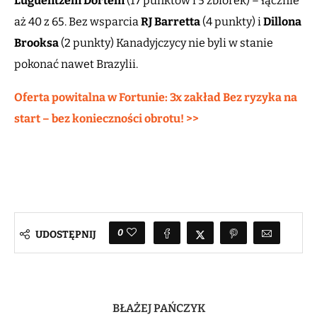
Luguentzem Dortem
(17 punktów i 5 zbiórek) – łącznie
aż 40 z 65. Bez wsparcia
RJ Barretta
(4 punkty) i
Dillona
Brooksa
(2 punkty) Kanadyjczycy nie byli w stanie
pokonać nawet Brazylii.
Oferta powitalna w Fortunie: 3x zakład Bez ryzyka na
start – bez konieczności obrotu! >>
0
UDOSTĘPNIJ
BŁAŻEJ PAŃCZYK