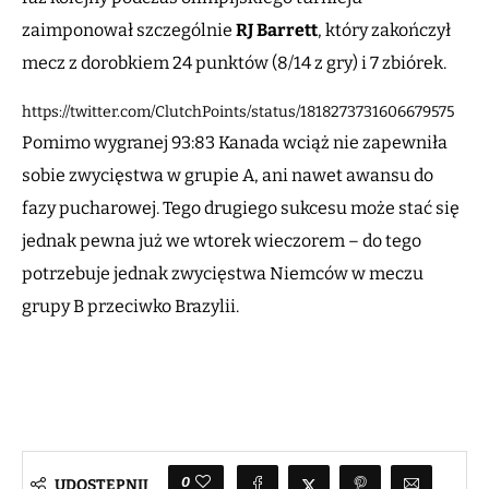
zaimponował szczególnie
RJ Barrett
, który zakończył
mecz z dorobkiem 24 punktów (8/14 z gry) i 7 zbiórek.
https://twitter.com/ClutchPoints/status/1818273731606679575
Pomimo wygranej 93:83 Kanada wciąż nie zapewniła
sobie zwycięstwa w grupie A, ani nawet awansu do
fazy pucharowej. Tego drugiego sukcesu może stać się
jednak pewna już we wtorek wieczorem – do tego
potrzebuje jednak zwycięstwa Niemców w meczu
grupy B przeciwko Brazylii.
0
UDOSTĘPNIJ