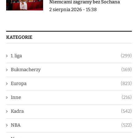
Niemcami zagramy bez Sochana
2 sierpnia 2026 - 15:38
KATEGORIE
1. liga
(299)
Bukmacherzy
(169)
Europa
(823)
Inne
(216)
Kadra
(542)
NBA
(522)