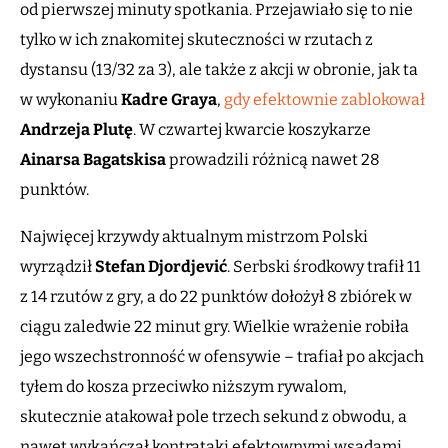
od pierwszej minuty spotkania. Przejawiało się to nie
tylko w ich znakomitej skuteczności w rzutach z
dystansu (13/32 za 3), ale także z akcji w obronie, jak ta
w wykonaniu
Kadre Graya
,
gdy efektownie zablokował
Andrzeja Plutę
. W czwartej kwarcie koszykarze
Ainarsa Bagatskisa
prowadzili różnicą nawet 28
punktów.
Najwięcej krzywdy aktualnym mistrzom Polski
wyrządził
Stefan Djordjević
. Serbski środkowy trafił 11
z 14 rzutów z gry, a do 22 punktów dołożył 8 zbiórek w
ciągu zaledwie 22 minut gry. Wielkie wrażenie robiła
jego wszechstronność w ofensywie – trafiał po akcjach
tyłem do kosza przeciwko niższym rywalom,
skutecznie atakował pole trzech sekund z obwodu, a
nawet wykańczał kontrataki efektownymi wsadami.