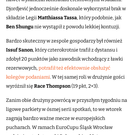
Djordjević jednocześnie doskonale wykorzystał brak w
składzie Legii
Matthiassa Tassa
, który podobnie, jak
Ben Shungu
nie wystąpił z powodu lekkiej kontuzji.
Bardzo skuteczny w zespole gospodarzy był również
Issuf Sanon
, który czterokrotnie trafił z dystansu i
zdobył 20 punktów jako zawodnik wchodzący z ławki
rezerwowych,
potrafił też efektownie obsłużyć
kolegów podaniami
. W tej samej roli w drużynie gości
wyróżnił się
Race Thompson
(19 pkt, 2×3).
Zanim obie drużyny powrócą w przyszłym tygodniu na
ligowe parkiety w ósmej serii spotkań, to we wtorek
zagrają bardzo ważne mecze w europejskich
pucharach. W ramach EuroCupu Śląsk Wrocław