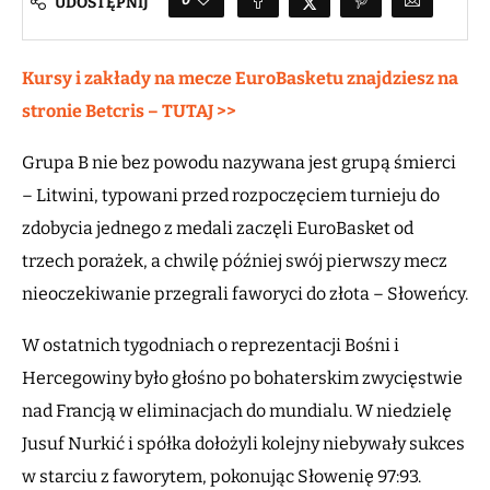
UDOSTĘPNIJ
Kursy i zakłady na mecze EuroBasketu znajdziesz na
stronie Betcris – TUTAJ >>
Grupa B nie bez powodu nazywana jest grupą śmierci
– Litwini, typowani przed rozpoczęciem turnieju do
zdobycia jednego z medali zaczęli EuroBasket od
trzech porażek, a chwilę później swój pierwszy mecz
nieoczekiwanie przegrali faworyci do złota – Słoweńcy.
W ostatnich tygodniach o reprezentacji Bośni i
Hercegowiny było głośno po bohaterskim zwycięstwie
nad Francją w eliminacjach do mundialu. W niedzielę
Jusuf Nurkić i spółka dołożyli kolejny niebywały sukces
w starciu z faworytem, pokonując Słowenię 97:93.