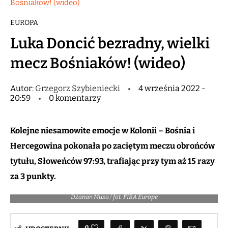
Bośniaków! (wideo)
EUROPA
Luka Doncić bezradny, wielki
mecz Bośniaków! (wideo)
Autor:
Grzegorz Szybieniecki
4 września 2022 -
20:59
0 komentarzy
Kolejne niesamowite emocje w Kolonii – Bośnia i
Hercegowina pokonała po zaciętym meczu obrońców
tytułu, Słoweńców 97:93, trafiając przy tym aż 15 razy
za 3 punkty.
Dżanan Musa / fot. FIBA Europe
0