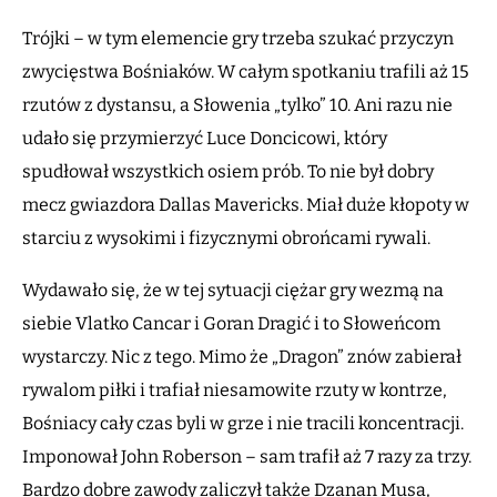
Trójki – w tym elemencie gry trzeba szukać przyczyn
zwycięstwa Bośniaków. W całym spotkaniu trafili aż 15
rzutów z dystansu, a Słowenia „tylko” 10. Ani razu nie
udało się przymierzyć Luce Doncicowi, który
spudłował wszystkich osiem prób. To nie był dobry
mecz gwiazdora Dallas Mavericks. Miał duże kłopoty w
starciu z wysokimi i fizycznymi obrońcami rywali.
Wydawało się, że w tej sytuacji ciężar gry wezmą na
siebie Vlatko Cancar i Goran Dragić i to Słoweńcom
wystarczy. Nic z tego. Mimo że „Dragon” znów zabierał
rywalom piłki i trafiał niesamowite rzuty w kontrze,
Bośniacy cały czas byli w grze i nie tracili koncentracji.
Imponował John Roberson – sam trafił aż 7 razy za trzy.
Bardzo dobre zawody zaliczył także Dzanan Musa,