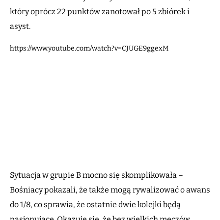
który oprócz 22 punktów zanotował po 5 zbiórek i
asyst.
https://www.youtube.com/watch?v=CJUGE9ggexM
Sytuacja w grupie B mocno się skomplikowała –
Bośniacy pokazali, że także mogą rywalizować o awans
do 1/8, co sprawia, że ostatnie dwie kolejki będą
pasjonujące. Okazuje się, że bez wielkich meczów