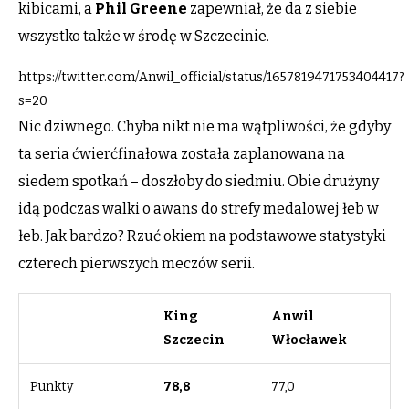
kibicami, a
Phil Greene
zapewniał, że da z siebie
wszystko także w środę w Szczecinie.
https://twitter.com/Anwil_official/status/1657819471753404417?
s=20
Nic dziwnego. Chyba nikt nie ma wątpliwości, że gdyby
ta seria ćwierćfinałowa została zaplanowana na
siedem spotkań – doszłoby do siedmiu. Obie drużyny
idą podczas walki o awans do strefy medalowej łeb w
łeb. Jak bardzo? Rzuć okiem na podstawowe statystyki
czterech pierwszych meczów serii.
King
Anwil
Szczecin
Włocławek
Punkty
78,8
77,0