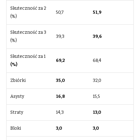
Skuteczność za 2
50,7
51,9
(%)
Skuteczność za 3
39,3
39,6
(%)
Skuteczność za 1
69,2
68,4
(%)
Zbiórki
35,0
32,0
Asysty
16,8
15,5
Straty
14,3
13,0
Bloki
3,0
3,0