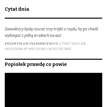
Cytat dnia
Zawodnicy będą rzucać trzy trójki z rzędu, by po chwili
wybiegać z piłką w rękach na aut
PRZEMYSŁAW FRASUNKIEWICZ
O TYM CZEGO SIĘ
SPODZIEWA PO MECZU NR 5 W SZCZECINIE
Popiołek prawdę co powie