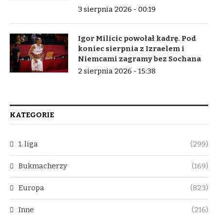
3 sierpnia 2026 - 00:19
Igor Milicic powołał kadrę. Pod
koniec sierpnia z Izraelem i
Niemcami zagramy bez Sochana
2 sierpnia 2026 - 15:38
KATEGORIE
1. liga
(299)
Bukmacherzy
(169)
Europa
(823)
Inne
(216)