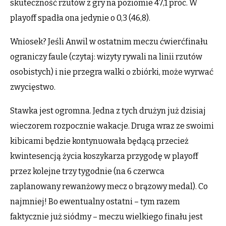
skuteczność rzutów z gry na poziomie 47,1 proc. W
playoff spadła ona jedynie o 0,3 (46,8).
Wniosek? Jeśli Anwil w ostatnim meczu ćwierćfinału
ograniczy faule (czytaj: wizyty rywali na linii rzutów
osobistych) i nie przegra walki o zbiórki, może wyrwać
zwycięstwo.
Stawka jest ogromna. Jedna z tych drużyn już dzisiaj
wieczorem rozpocznie wakacje. Druga wraz ze swoimi
kibicami będzie kontynuowała będącą przecież
kwintesencją życia koszykarza przygodę w playoff
przez kolejne trzy tygodnie (na 6 czerwca
zaplanowany rewanżowy mecz o brązowy medal). Co
najmniej! Bo ewentualny ostatni – tym razem
faktycznie już siódmy – meczu wielkiego finału jest