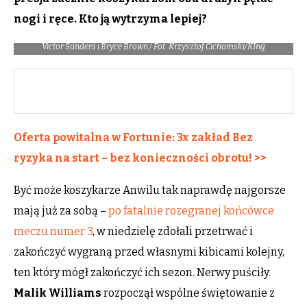
nogi i ręce. Kto ją wytrzyma lepiej?
Victor Sanders i Bryce Brown / Fot. Krzysztof Cichomski/KIng
Oferta powitalna w Fortunie: 3x zakład Bez
ryzyka na start – bez konieczności obrotu! >>
Być może koszykarze Anwilu tak naprawdę najgorsze
mają już za sobą –
po fatalnie rozegranej końcówce
meczu numer 3
, w niedzielę zdołali przetrwać i
zakończyć wygraną przed własnymi kibicami kolejny,
ten który mógł zakończyć ich sezon. Nerwy puściły.
Malik Williams
rozpoczął wspólne świętowanie z