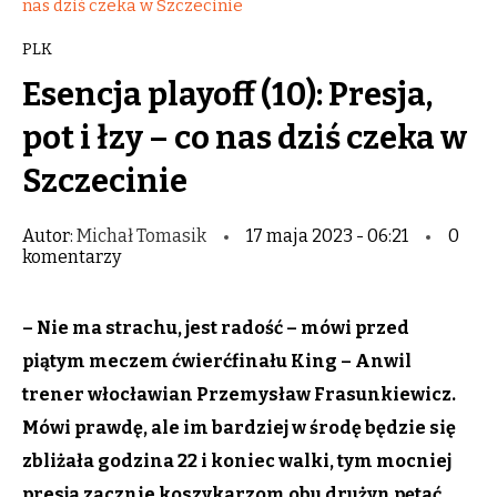
nas dziś czeka w Szczecinie
PLK
Esencja playoff (10): Presja,
pot i łzy – co nas dziś czeka w
Szczecinie
Autor:
Michał Tomasik
17 maja 2023 - 06:21
0
komentarzy
– Nie ma strachu, jest radość – mówi przed
piątym meczem ćwierćfinału King – Anwil
trener włocławian Przemysław Frasunkiewicz.
Mówi prawdę, ale im bardziej w środę będzie się
zbliżała godzina 22 i koniec walki, tym mocniej
presja zacznie koszykarzom obu drużyn pętać