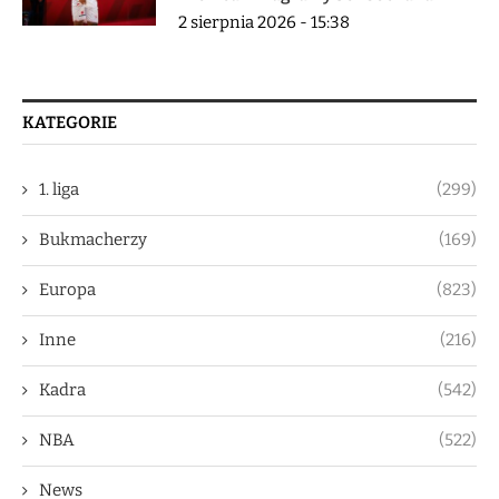
2 sierpnia 2026 - 15:38
KATEGORIE
1. liga
(299)
Bukmacherzy
(169)
Europa
(823)
Inne
(216)
Kadra
(542)
NBA
(522)
News