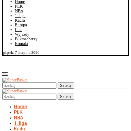
Home
PLK
NBA
1. liga
Kadra
Europa
Inne
Wyjazdy
Bukmacherzy
Kontakt
piątek, 7 sierpnia 2026
Szukaj
Szukaj
Home
PLK
NBA
1. liga
Kadra