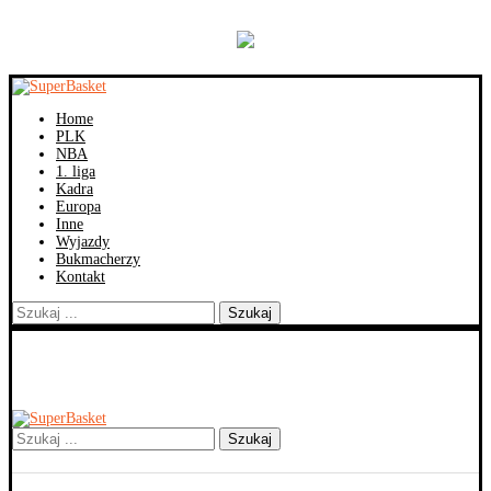
Home
PLK
NBA
1. liga
Kadra
Europa
Inne
Wyjazdy
Bukmacherzy
Kontakt
Szukaj
Szukaj