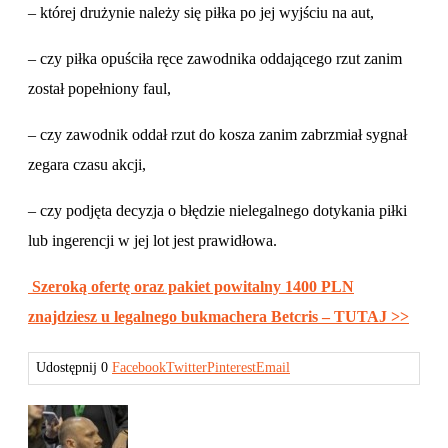
– której drużynie należy się piłka po jej wyjściu na aut,
– czy piłka opuściła ręce zawodnika oddającego rzut zanim
został popełniony faul,
– czy zawodnik oddał rzut do kosza zanim zabrzmiał sygnał
zegara czasu akcji,
– czy podjęta decyzja o błędzie nielegalnego dotykania piłki
lub ingerencji w jej lot jest prawidłowa.
Szeroką ofertę oraz pakiet powitalny 1400 PLN
znajdziesz u legalnego bukmachera Betcris – TUTAJ >>
Udostępnij
0
Facebook
Twitter
Pinterest
Email