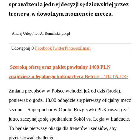
sprawdzenia jednej decyzji sędziowskiej przez
trenera, w dowolnym momencie meczu.
Andrej Urlep / fot. A. Romański, plk.pl
Udostępnij
0
Facebook
Twitter
Pinterest
Email
Szeroką ofertę oraz pakiet powitalny 1400 PLN
znajdziesz u legalnego bukmachera Betcris – TUTAJ >>
Zmiana przepisów w Polsce wchodzi już od dziś (środa),
ponieważ o godz. 18.00 odbędzie się pierwszy oficjalny mecz
sezonu – Superpuchar w Opolu. Rozgrywki PLK ruszają zaś
jutro, zaczynając się spotkaniem Sokół vs. Legia w Łańcucie.
To będzie pierwszy okazja dla trenerów i sędziów, aby
przetestować challenge.