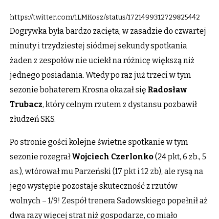
https://twitter.com/1LMKosz/status/1721499312729825442
Dogrywka była bardzo zacięta, w zasadzie do czwartej
minuty i trzydziestej siódmej sekundy spotkania
żaden z zespołów nie uciekł na różnicę większą niż
jednego posiadania. Wtedy po raz już trzeci w tym
sezonie bohaterem Krosna okazał się
Radosław
Trubacz
, który celnym rzutem z dystansu pozbawił
złudzeń SKS.
Po stronie gości kolejne świetne spotkanie w tym
sezonie rozegrał
Wojciech Czerlonko
(24 pkt, 6 zb., 5
as.), wtórował mu Parzeński (17 pkt i 12 zb), ale rysą na
jego występie pozostaje skuteczność z rzutów
wolnych – 1/9! Zespół trenera Sadowskiego popełnił aż
dwa razy więcej strat niż gospodarze, co miało