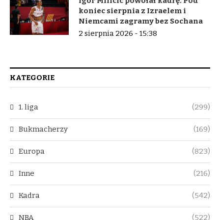
Igor Milicic powołał kadrę. Pod
koniec sierpnia z Izraelem i
Niemcami zagramy bez Sochana
2 sierpnia 2026 - 15:38
KATEGORIE
1. liga
(299)
Bukmacherzy
(169)
Europa
(823)
Inne
(216)
Kadra
(542)
NBA
(522)