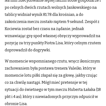
Na linii zdecydowanie lepiej radzili sobie gospodarze i
po celnych dwóch rzutach wolnych Jankowskiego na
tablicy widniał wynik 81:78 dla krośnian, a do
zakończenia meczu zostało raptem 9 sekund. Zespół z
Kociewia został bez czasu na żądanie, jednak
wznawiając grę spod własnej obręczy wyprowadził na
pozycję za trzy punkty Piotra Lisa, który celnym rzutem
doprowadził do dogrywki.
W momencie wspomnianego rzutu, wręcz ikonicznym
zachowaniem była postawa trenera Valeiko, który w
momencie lotu piłki złapał się za głowę, jakby czując
co za chwilę nastąpi. Mógł mieć pretensje w tej
sytuacji do świetnego w tym meczu Huberta Łałaka (18
pkt i 4 as), który z niewiadomych przyczyn odpuścił w
obronie Lisa.