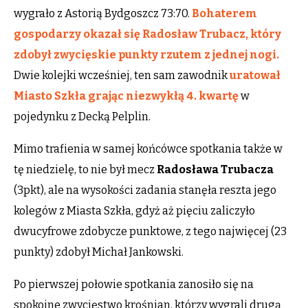
wygrało z Astorią Bydgoszcz 73:70.
Bohaterem
gospodarzy okazał się Radosław Trubacz, który
zdobył zwycięskie punkty rzutem z jednej nogi.
Dwie kolejki wcześniej, ten sam zawodnik
uratował
Miasto Szkła grając niezwykłą 4. kwartę
w
pojedynku z Decką Pelplin.
Mimo trafienia w samej końcówce spotkania także w
tę niedzielę, to nie był mecz
Radosława Trubacza
(3pkt), ale na wysokości zadania stanęła reszta jego
kolegów z Miasta Szkła, gdyż aż pięciu zaliczyło
dwucyfrowe zdobycze punktowe, z tego najwięcej (23
punkty) zdobył Michał Jankowski.
Po pierwszej połowie spotkania zanosiło się na
spokojne zwycięstwo krośnian, którzy wygrali drugą