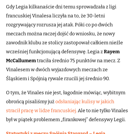
Gdy Legia kilkanaście dni temu sprowadzała z ligi
francuskiej Vinalesa liczyła na to, że 30-letni
rozgrywający rozrusza jej atak. Póki co po dwóch
meczach można raczej dojść do wniosku, że nowy
zawodnik klubu ze stolicy zastopował całkiem nieźle
wcześniej funkcjonującą defensywę. Legia z
Rayem
McCallumem
traciła średnio 75 punktów na mecz. Z
Vinalesem w dwóch wyjazdowych meczach ze
Śląskiem i Spójnią rywale rzucili jej średnio 90.
O tym, że Vinales nie jest, łagodnie mówiąc, wybitnym
obrońcą pisaliśmy już
odsłaniając kulisy w jakich
stracił pracę w lidze francuskiej.
Ale to nie tylko Vinales
był w piątek problemem „firankowej” defensywy Legii.
Statystyki z meczu Spójnia Stargard – Legia