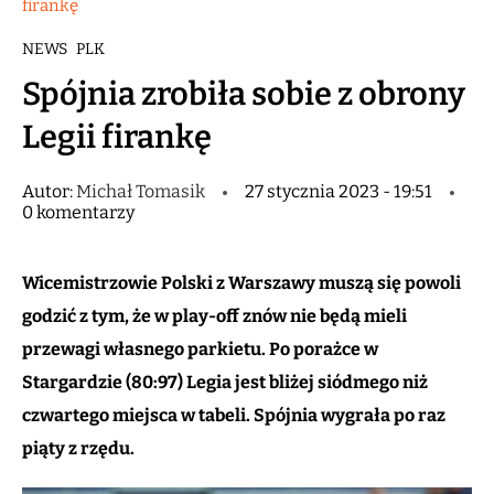
firankę
NEWS
PLK
Spójnia zrobiła sobie z obrony
Legii firankę
Autor:
Michał Tomasik
27 stycznia 2023 - 19:51
0 komentarzy
Wicemistrzowie Polski z Warszawy muszą się powoli
godzić z tym, że w play-off znów nie będą mieli
przewagi własnego parkietu. Po porażce w
Stargardzie (80:97) Legia jest bliżej siódmego niż
czwartego miejsca w tabeli. Spójnia wygrała po raz
piąty z rzędu.