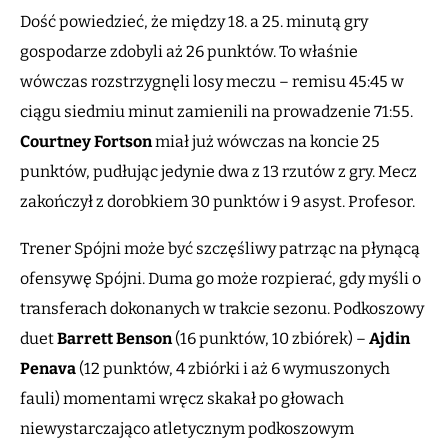
Dość powiedzieć, że między 18. a 25. minutą gry
gospodarze zdobyli aż 26 punktów. To właśnie
wówczas rozstrzygnęli losy meczu – remisu 45:45 w
ciągu siedmiu minut zamienili na prowadzenie 71:55.
Courtney Fortson
miał już wówczas na koncie 25
punktów, pudłując jedynie dwa z 13 rzutów z gry. Mecz
zakończył z dorobkiem 30 punktów i 9 asyst. Profesor.
Trener Spójni może być szczęśliwy patrząc na płynącą
ofensywę Spójni. Duma go może rozpierać, gdy myśli o
transferach dokonanych w trakcie sezonu. Podkoszowy
duet
Barrett Benson
(16 punktów, 10 zbiórek) –
Ajdin
Penava
(12 punktów, 4 zbiórki i aż 6 wymuszonych
fauli) momentami wręcz skakał po głowach
niewystarczająco atletycznym podkoszowym