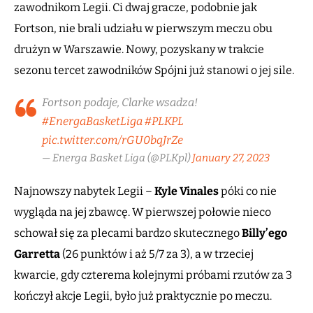
zawodnikom Legii. Ci dwaj gracze, podobnie jak
Fortson, nie brali udziału w pierwszym meczu obu
drużyn w Warszawie. Nowy, pozyskany w trakcie
sezonu tercet zawodników Spójni już stanowi o jej sile.
Fortson podaje, Clarke wsadza!
#EnergaBasketLiga
#PLKPL
pic.twitter.com/rGU0bqJrZe
— Energa Basket Liga (@PLKpl)
January 27, 2023
Najnowszy nabytek Legii –
Kyle Vinales
póki co nie
wygląda na jej zbawcę. W pierwszej połowie nieco
schował się za plecami bardzo skutecznego
Billy’ego
Garretta
(26 punktów i aż 5/7 za 3), a w trzeciej
kwarcie, gdy czterema kolejnymi próbami rzutów za 3
kończył akcje Legii, było już praktycznie po meczu.