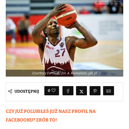
Courtney Fortson / fot. A. Romański, plk.pl
0
UDOSTĘPNIJ
CZY JUŻ POLUBIŁEŚ JUŻ NASZ PROFIL NA
FACEBOOKU? ZRÓB TO!