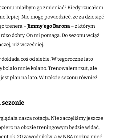
 to czemu miałbym go zmieniać? Kiedy rzucałem
ie lepiej. Nie mogę powiedzieć, że za dziesięć
ego trenera –
Jimmy’ego Barona
– z którym
bardzo dobry. On mi pomaga. Do sezonu wciąż
czej, niż wcześniej.
dokłada coś od siebie. W tegoroczne lato
ę bolało mnie kolano. Trenowałem rzut, ale
 jest plan na lato. W trakcie sezonu również
 sezonie
glądała nasza rotacja. Nie zaczęliśmy jeszcze
opiero na obozie treningowym będzie widać,
ment ok. 20 zawodników, a w NBA można mieć