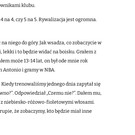
cownikami klubu.
 na 4, czy 5 na 5. Rywalizacja jest ogromna.
a niego do góry. Jak wsadza, co zobaczycie w
, lekki i to będzie widać na boisku. Grałem z
łem może 13-14 lat, on był ode mnie rok
an Antonio i gramy w NBA.
t. Kiedy trenowaliśmy jednego dnia zapytał się
pewno?”. Odpowiedział „Czemu nie?”. Dałem mu,
ngu z niebiesko-różowo-fioletowymi włosami.
rupie, że zobaczymy, kto będzie miał inne