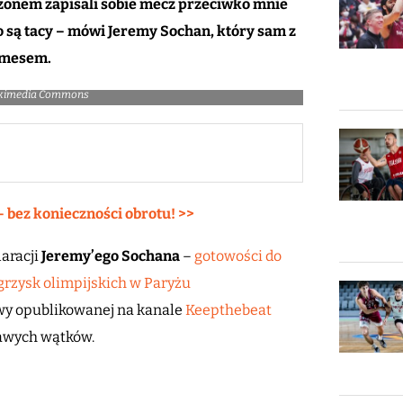
ezonem zapisali sobie mecz przeciwko mnie
 są tacy – mówi Jeremy Sochan, który sam z
Jamesem.
Wikimedia Commons
– bez konieczności obrotu! >>
laracji
Jeremy’ego Sochana
–
gotowości do
grzysk olimpijskich w Paryżu
owy opublikowanej na kanale
Keepthebeat
kawych wątków.