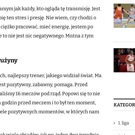
mym jak każdy, kto ogląda tę transmisję. Jest
ubię ten stres i presję. Nie wiem, czy chodzi o
 ciężko pracować, mieć energię, jestem po
e to nie jest nic negatywnego. Można z tym
rużyny
, najlepszy trener, jakiego widział świat. Ma
 jest pozytywny, zabawny, pomaga. Przed
aliśmy 16 meczów pod rząd. Popowi się to nie
ka godzin przed meczem i to był ten moment,
KATEGOR
ż wiele pozytywnych momentów, w których nam
1. liga
 wiele obiadów, jak np. jeden dwa tygodnie