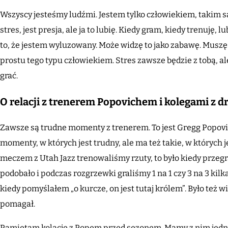
Wszyscy jesteśmy ludźmi. Jestem tylko człowiekiem, takim sa
stres, jest presja, ale ja to lubię. Kiedy gram, kiedy trenuję, l
to, że jestem wyluzowany. Może widzę to jako zabawę. Muszę
prostu tego typu człowiekiem. Stres zawsze będzie z tobą, al
grać.
O relacji z trenerem Popovichem i kolegami z d
Zawsze są trudne momenty z trenerem. To jest Gregg Popovich
momenty, w których jest trudny, ale ma też takie, w których
meczem z Utah Jazz trenowaliśmy rzuty, to było kiedy przegr
podobało i podczas rozgrzewki graliśmy 1 na 1 czy 3 na 3 kil
kiedy pomyślałem „o kurcze, on jest tutaj królem”. Było te
pomagał.
Pamiętam kolację z Popem przed sezonem. Mamy z nim jednak