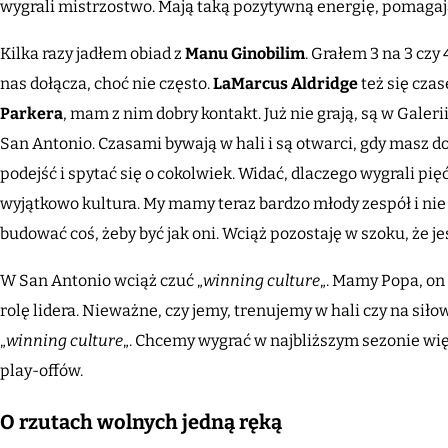
wygrali mistrzostwo. Mają taką pozytywną energię, pomaga
Kilka razy jadłem obiad z
Manu Ginobilim
. Grałem 3 na 3 cz
nas dołącza, choć nie często.
LaMarcus Aldridge
też się cza
Parkera
, mam z nim dobry kontakt. Już nie grają, są w Gale
San Antonio. Czasami bywają w hali i są otwarci, gdy masz 
podejść i spytać się o cokolwiek. Widać, dlaczego wygrali pi
wyjątkowo kultura. My mamy teraz bardzo młody zespół i nie
budować coś, żeby być jak oni. Wciąż pozostaję w szoku, że 
W San Antonio wciąż czuć „
winning culture
„. Mamy Popa, on
rolę lidera. Nieważne, czy jemy, trenujemy w hali czy na siło
„
winning culture
„. Chcemy wygrać w najbliższym sezonie wi
play-offów.
O rzutach wolnych jedną ręką