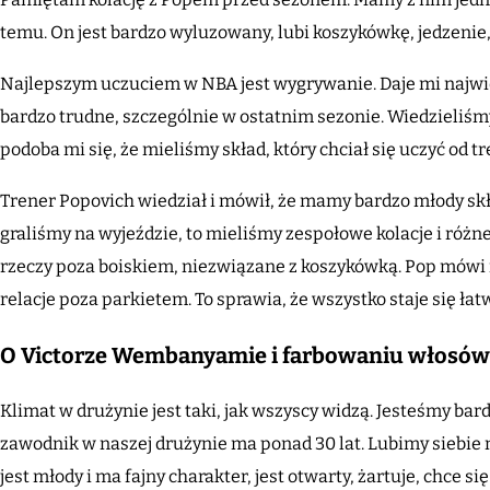
temu. On jest bardzo wyluzowany, lubi koszykówkę, jedzenie
Najlepszym uczuciem w NBA jest wygrywanie. Daje mi najwięc
bardzo trudne, szczególnie w ostatnim sezonie. Wiedzieliśmy
podoba mi się, że mieliśmy skład, który chciał się uczyć od tr
Trener Popovich wiedział i mówił, że mamy bardzo młody skła
graliśmy na wyjeździe, to mieliśmy zespołowe kolacje i różne 
rzeczy poza boiskiem, niezwiązane z koszykówką. Pop mówi
relacje poza parkietem. To sprawia, że wszystko staje się łat
O Victorze Wembanyamie i farbowaniu włosów
Klimat w drużynie jest taki, jak wszyscy widzą. Jesteśmy bar
zawodnik w naszej drużynie ma ponad 30 lat. Lubimy siebie
jest młody i ma fajny charakter, jest otwarty, żartuje, chce