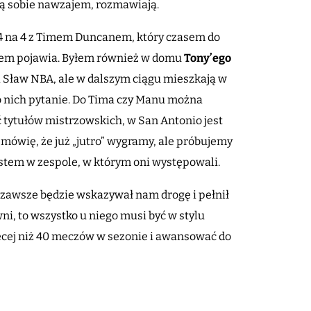
ją sobie nawzajem, rozmawiają.
y 4 na 4 z Timem Duncanem, który czasem do
sem pojawia. Byłem również w domu
Tony’ego
rii Sław NBA, ale w dalszym ciągu mieszkają w
do nich pytanie. Do Tima czy Manu można
ęć tytułów mistrzowskich, w San Antonio jest
 mówię, że już „jutro” wygramy, ale próbujemy
jestem w zespole, w którym oni występowali.
 zawsze będzie wskazywał nam drogę i pełnił
wni, to wszystko u niego musi być w stylu
ęcej niż 40 meczów w sezonie i awansować do