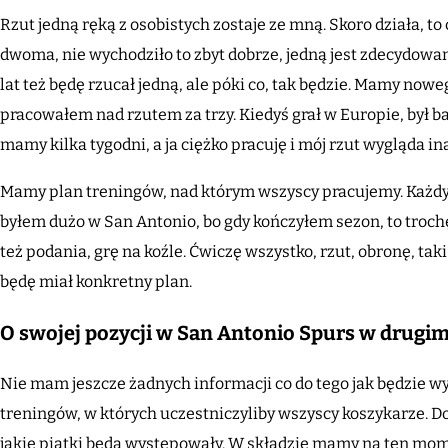
Rzut jedną ręką z osobistych zostaje ze mną. Skoro działa,
dwoma, nie wychodziło to zbyt dobrze, jedną jest zdecydowan
lat też będę rzucał jedną, ale póki co, tak będzie. Mamy now
pracowałem nad rzutem za trzy. Kiedyś grał w Europie, był 
mamy kilka tygodni, a ja ciężko pracuję i mój rzut wygląda ina
Mamy plan treningów, nad którym wszyscy pracujemy. Każdy 
byłem dużo w San Antonio, bo gdy kończyłem sezon, to troch
też podania, grę na koźle. Ćwiczę wszystko, rzut, obronę, taki
będę miał konkretny plan.
O swojej pozycji w San Antonio Spurs w drugim
Nie mam jeszcze żadnych informacji co do tego jak będzie wy
treningów, w których uczestniczyliby wszyscy koszykarze. D
jakie piątki będą występowały. W składzie mamy na ten mo