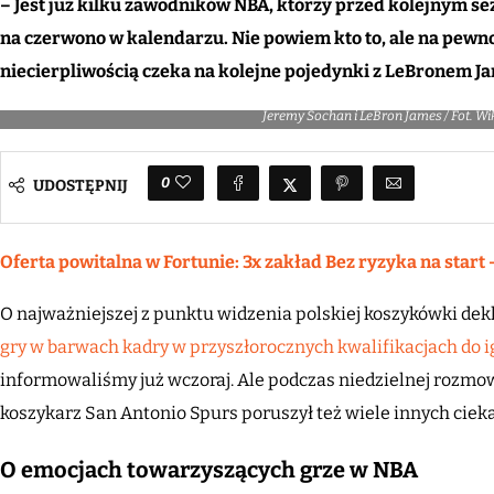
– Jest już kilku zawodników NBA, którzy przed kolejnym s
na czerwono w kalendarzu. Nie powiem kto to, ale na pewno
niecierpliwością czeka na kolejne pojedynki z LeBronem 
Jeremy Sochan i LeBron James / Fot. 
0
UDOSTĘPNIJ
Oferta powitalna w Fortunie: 3x zakład Bez ryzyka na start 
O najważniejszej z punktu widzenia polskiej koszykówki dek
gry w barwach kadry w przyszłorocznych kwalifikacjach do i
informowaliśmy już wczoraj. Ale podczas niedzielnej rozm
koszykarz San Antonio Spurs poruszył też wiele innych cie
O emocjach towarzyszących grze w NBA