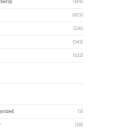
herzy
(169)
(823)
(216)
(542)
(522)
orized
(5)
y
(28)