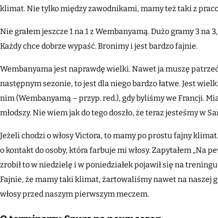
klimat. Nie tylko między zawodnikami, mamy też taki z pra
Nie grałem jeszcze 1 na 1 z Wembanyamą. Dużo gramy 3 na 3, 4
Każdy chce dobrze wypaść. Bronimy i jest bardzo fajnie.
Wembanyama jest naprawdę wielki. Nawet ja muszę patrzeć n
następnym sezonie, to jest dla niego bardzo łatwe. Jest wielki
nim (Wembanyamą – przyp. red.), gdy byliśmy we Francji. Mia
młodszy. Nie wiem jak do tego doszło, że teraz jesteśmy w S
Jeżeli chodzi o włosy Victora, to mamy po prostu fajny klima
o kontakt do osoby, która farbuje mi włosy. Zapytałem „Na 
zrobił to w niedzielę i w poniedziałek pojawił się na treni
Fajnie, że mamy taki klimat, żartowaliśmy nawet na naszej g
włosy przed naszym pierwszym meczem.