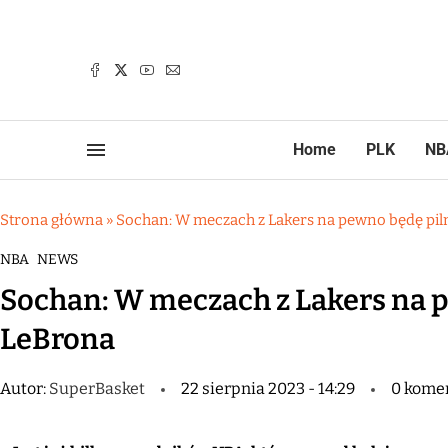
Home
PLK
NB
Strona główna
»
Sochan: W meczach z Lakers na pewno będę pi
NBA
NEWS
Sochan: W meczach z Lakers na 
LeBrona
Autor:
SuperBasket
22 sierpnia 2023 - 14:29
0 kome