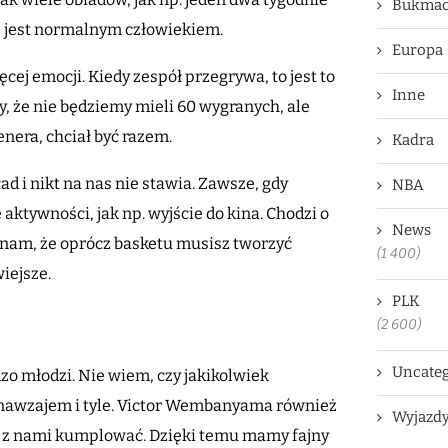
Bukmac
, jest normalnym człowiekiem.
Europa
ej emocji. Kiedy zespół przegrywa, to jest to
Inne
, że nie będziemy mieli 60 wygranych, ale
enera, chciał być razem.
Kadra
d i nikt na nas nie stawia. Zawsze, gdy
NBA
aktywności, jak np. wyjście do kina. Chodzi o
News
 nam, że oprócz basketu musisz tworzyć
(1 400)
wiejsze.
PLK
(2 600)
Uncateg
dzo młodzi. Nie wiem, czy jakikolwiek
 nawzajem i tyle. Victor Wembanyama również
Wyjazd
 się z nami kumplować. Dzięki temu mamy fajny