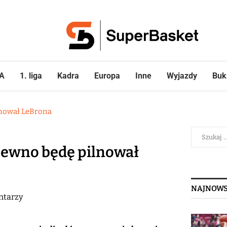
A
1. liga
Kadra
Europa
Inne
Wyjazdy
Buk
lnował LeBrona
pewno będę pilnował
NAJNOWS
ntarzy