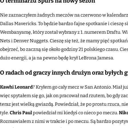
O terminarzu Spurs na nowy sezon
Nie zaznaczyłem żadnych meczów na czerwono w kalendarzu
Dallas Mavericks. To będzie bardzo fajne spotkanie i cieszę 
Wembanyamę, który został wybrany z 1. numerem Draftu. Wid
Nets i Denver Nuggets. Cieszę się też, że mamy pięć spotkań
obejrzeć, bo zaczną się około godziny 21 polskiego czasu. Cie
dużo energii, a ja na pewno będę krył LeBrona Jamesa.
O radach od graczy innych drużyn oraz byłych 
Kawhi Leonard
? Kryłem go cały mecz w San Antonio. Miał ju
więc spytałem się go, jak on pracował nad rzutem, bo gdy zac
teraz jest wielką gwiazdą. Powiedział, że po prostu rzuca, ni
tyle.
Chris Paul
powiedział mi kiedyś co nieco po meczu.
Niko
Rozmawiałem z nimi w trakcie i po meczu. Są bardzo pozyty