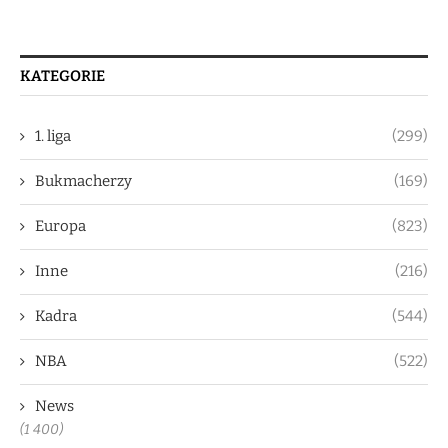
KATEGORIE
1. liga
(299)
Bukmacherzy
(169)
Europa
(823)
Inne
(216)
Kadra
(544)
NBA
(522)
News
(1 400)