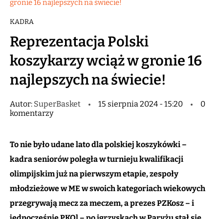
gronie 16 najlepszych na świecie!
KADRA
Reprezentacja Polski
koszykarzy wciąż w gronie 16
najlepszych na świecie!
Autor:
SuperBasket
15 sierpnia 2024 - 15:20
0
komentarzy
To nie było udane lato dla polskiej koszykówki –
kadra seniorów poległa w turnieju kwalifikacji
olimpijskim już na pierwszym etapie, zespoły
młodzieżowe w ME w swoich kategoriach wiekowych
przegrywają mecz za meczem, a prezes PZKosz – i
jednocześnie PKOl – po igrzyskach w Paryżu stał się