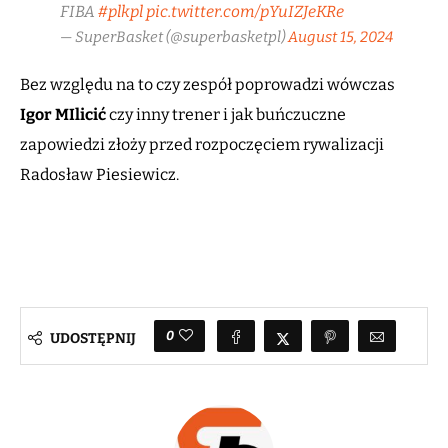
FIBA
#plkpl
pic.twitter.com/pYuIZJeKRe
— SuperBasket (@superbasketpl)
August 15, 2024
Bez względu na to czy zespół poprowadzi wówczas
Igor MIlicić
czy inny trener i jak buńczuczne
zapowiedzi złoży przed rozpoczęciem rywalizacji
Radosław Piesiewicz.
0
UDOSTĘPNIJ