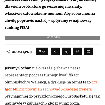
dla wielu osób, które go wcześniej nie znały,
właściwie człowiekiem-memem. Aby sobie choć na
chwilę poprawić nastrój – spójrzmy w najnowszy
ranking FIBA!
Jeremy Sochan i kibice reprezentacji Polski / Fot. Wojciech Figurski /
KoszKadra
0
UDOSTĘPNIJ
Jeremy Sochan
nie okazał się zbawcą naszej
reprezentacji podczas turnieju kwalifikacji
olimpijskich w Walencji, a dyskusje na temat tego
czy
Igor Milicić
powinien zachować posadę jej trenera
przynajmniej do przyszłorocznego EuroBasketu się tak
naprawdę w kuluarach PZKosz wciąż toczą.