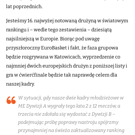
lat poprzednich.
Jesteśmy 16. najwyżej notowaną drużyną w światowym
rankingu i – wedle tego zestawienia – dziesiątą
najsilniejszą w Europie. Biorąc pod uwagę
przyszłoroczny EuroBasket i fakt, że faza grupowa
będzie rozgrywana w Katowicach, wyprzedzenie co
najmniej dwóch europejskich drużyn z poniższej listy i
gra w ćwierćfinale będzie tak naprawdę celem dla
naszej kadry.
W sytuacji, gdy nasze dwie kadry młodzieżowe w
ME Dywizji A wygrały tego lata 2 z 12 meczów, a
trzecia nie zdołała się wydostać z Dywizji B –
podejmując próbę poprawy nastroju spójrzmy
przynajmniej na świeżo zaktualizowany ranking