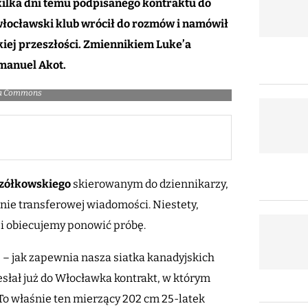
kilka dni temu podpisanego kontraktu do
 włocławski klub wrócił do rozmów i namówił
iej przeszłości. Zmiennikiem Luke’a
manuel Akot.
ia Commons
czółkowskiego
skierowanym do dziennikarzy,
nie transferowej wiadomości. Niestety,
zji obiecujemy ponowić próbę.
 – jak zapewnia nasza siatka kanadyjskich
słał już do Włocławka kontrakt, w którym
To właśnie ten mierzący 202 cm 25-latek