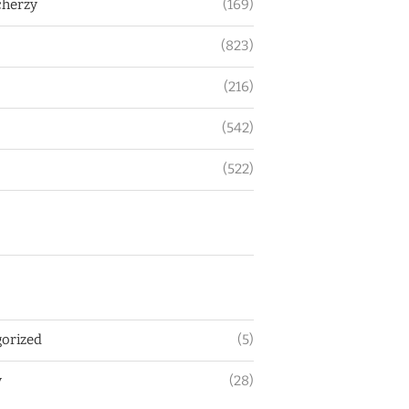
herzy
(169)
(823)
(216)
(542)
(522)
orized
(5)
y
(28)