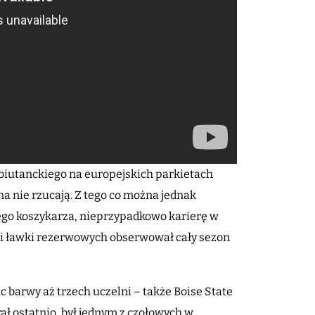
 debiutanckiego na europejskich parkietach
a nie rzucają. Z tego co można jednak
iego koszykarza, nieprzypadkowo karierę w
i ławki rezerwowych obserwował cały sezon
c barwy aż trzech uczelni – także Boise State
ał ostatnio, był jednym z czołowych w