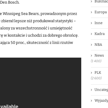
Bukmac
 Den Bosch.
Europa
ole Winnipeg Sea Bears, prowadzonym przez
e zbierał lepsze niż produkował statystyki –
Inne
chwalony za wszechstronność i umiejętność
Kadra
ę w kontakcie i uchodzi za dobrego obrońcę.
ąca 50 proc., skuteczność z linii rzutów
NBA
News
(1 400)
PLK
(2 600)
Uncateg
Wyjazd