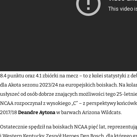
8.4 punktu oraz 4.1 zbiórki na mecz – to z kolei statystyki z
dla Akota sezonu 2023/24 na europejskich boiskach. Na kolan
usłyszeć od osób dobrze znających możliwości tego 25-letn
NCAA rozpoczynał z wysokiego „C” – z perspektywy końcówk
2017/18
Deandre Aytona
w barwach Arizona Wildcats.
Ostatecznie spędził na boiskach NCAA pięć lat, reprezentują
i Western Kentucky. Zespół Heroes Den Bosch, dla którego gr