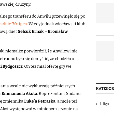
awskiej drużyny.
lnego transferu do Anwilu przewinęło się po
adnie 30 lipca.
Wtedy jednak włocławski klub
erową duet
Selcuk Ernak
–
Bronisław
ki niemalże potwierdził, że Anwilowi nie
trudno było się domyślić, że chodziło o
ii Bydgoszcz
. On też miał ofertę gry we
tania wcale nie wykluczają późniejszych
KATEGOR
i
Emmanuela Akota
. Reprezentant Sudanu
lę zmiennika
Luke’a Petraska
, a może też
1. liga
i Akot występował w minionym sezonie na