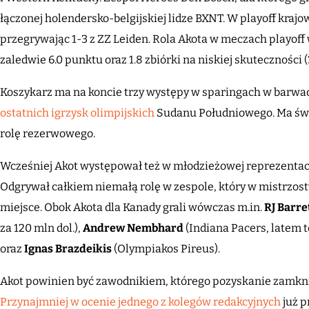
łączonej holendersko-belgijskiej lidze BXNT. W playoff krajo
przegrywając 1-3 z ZZ Leiden. Rola Akota w meczach playoff 
zaledwie 6.0 punktu oraz 1.8 zbiórki na niskiej skuteczności (37
Koszykarz ma na koncie trzy występy w sparingach w barwa
ostatnich igrzysk olimpijskich
Sudanu Południowego. Ma świ
rolę rezerwowego.
Wcześniej Akot występował też w młodzieżowej reprezentac
Odgrywał całkiem niemałą rolę w zespole, który w mistrzost
miejsce. Obok Akota dla Kanady grali wówczas m.in.
RJ Barre
za 120 mln dol.),
Andrew Nembhard
(Indiana Pacers, latem 
oraz
Ignas Brazdeikis
(Olympiakos Pireus).
Akot powinien być zawodnikiem, którego pozyskanie zamkn
Przynajmniej w ocenie jednego z kolegów redakcyjnych
już p