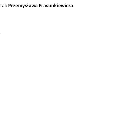
ztab
Przemysława Frasunkiewicza
.
.