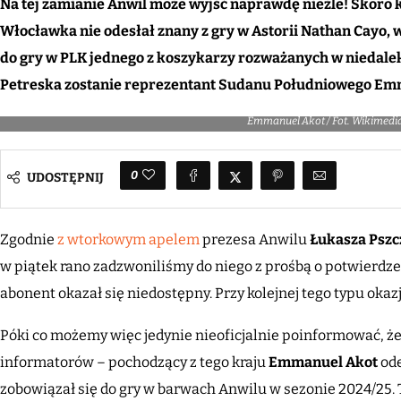
Na tej zamianie Anwil może wyjść naprawdę nieźle! Skoro 
Włocławka nie odesłał znany z gry w Astorii Nathan Cayo,
do gry w PLK jednego z koszykarzy rozważanych w niedalek
Petreska zostanie reprezentant Sudanu Południowego Em
Emmanuel Akot / Fot. Wikimed
0
UDOSTĘPNIJ
Zgodnie
z wtorkowym apelem
prezesa Anwilu
Łukasza Psz
w piątek rano zadzwoniliśmy do niego z prośbą o potwierdze
abonent okazał się niedostępny. Przy kolejnej tego typu oka
Póki co możemy więc jedynie nieoficjalnie poinformować, że
informatorów – pochodzący z tego kraju
Emmanuel Akot
ode
zobowiązał się do gry w barwach Anwilu w sezonie 2024/25. 