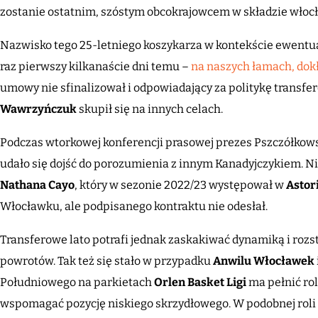
zostanie ostatnim, szóstym obcokrajowcem w składzie włocł
Nazwisko tego 25-letniego koszykarza w kontekście ewentua
raz pierwszy kilkanaście dni temu –
na naszych łamach, dokł
umowy nie sfinalizował i odpowiadający za politykę transf
Wawrzyńczuk
skupił się na innych celach.
Podczas wtorkowej konferencji prasowej prezes Pszczółkows
udało się dojść do porozumienia z innym Kanadyjczykiem. Nie
Nathana Cayo
, który w sezonie 2022/23 występował w
Astor
Włocławku, ale podpisanego kontraktu nie odesłał.
Transferowe lato potrafi jednak zaskakiwać dynamiką i rozs
powrotów. Tak też się stało w przypadku
Anwilu Włocławek
Południowego na parkietach
Orlen Basket Ligi
ma pełnić ro
wspomagać pozycję niskiego skrzydłowego. W podobnej rol