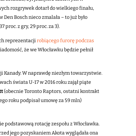
wych rozgrywek dotarł do wielkiego finału,
w Den Bosch nieco zmalała – to już było
 proc. z gry, 29 proc. za 3).
ch reprezentacji
robiącego furorę podczas
adomość, że we Włocławku będzie pełnił
ji Kanady. W naprawdę niezłym towarzystwie.
wach świata U-17 w 2016 roku zajął piąte
tt
(obecnie Toronto Raptors, ostatni kontrakt
tego roku podpisał umowę za 59 mln)
ie podstawową rotację zespołu z Włocławka.
rzed jego pozyskaniem Akota wyglądała ona