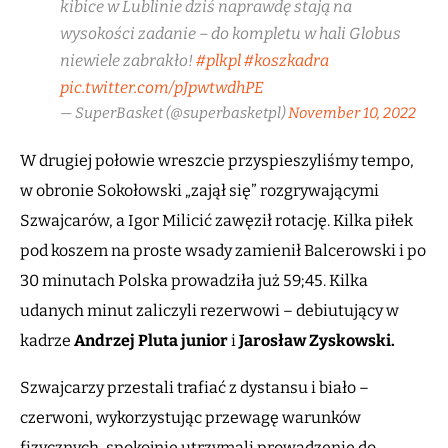
kibice w Lublinie dziś naprawdę stają na
wysokości zadanie – do kompletu w hali Globus
niewiele zabrakło!
#plkpl
#koszkadra
pic.twitter.com/pJpwtwdhPE
— SuperBasket (@superbasketpl)
November 10, 2022
W drugiej połowie wreszcie przyspieszyliśmy tempo,
w obronie Sokołowski „zajął się” rozgrywającymi
Szwajcarów, a Igor Milicić zawęził rotację. Kilka piłek
pod koszem na proste wsady zamienił Balcerowski i po
30 minutach Polska prowadziła już 59;45. Kilka
udanych minut zaliczyli rezerwowi – debiutujący w
kadrze
Andrzej Pluta junior
i
Jarosław Zyskowski.
Szwajcarzy przestali trafiać z dystansu i biało –
czerwoni, wykorzystując przewagę warunków
fizycznych, spokojnie utrzymali prowadzenie do