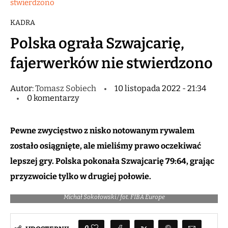
stwierdzono
KADRA
Polska ograła Szwajcarię,
fajerwerków nie stwierdzono
Autor:
Tomasz Sobiech
10 listopada 2022 - 21:34
0 komentarzy
Pewne zwycięstwo z nisko notowanym rywalem
zostało osiągnięte, ale mieliśmy prawo oczekiwać
lepszej gry. Polska pokonała Szwajcarię 79:64, grając
przyzwoicie tylko w drugiej połowie.
Michał Sokołowski / fot. FIBA Europe
0