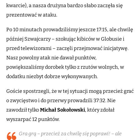
kwarcie), a nasza drużyna bardzo słabo zaczęła się
prezentować w ataku.
Po 10 minutach prowadziliśmy jeszcze 17:15, ale chwilę
później Szwajcarzy – szokując kibiców w Globusie i
przed telewizorami – zaczęli przejmować inicjatywę.
Nasz powolny atak nie dawał punktów,
powiększaliśmy dorobek tylko z rzutów wolnych, w
dodatku niezbyt dobrze wykonywanych.
Goście spostrzegli, że w tej sytuacji mogą przecież grać
o zwycięstwo i do przerwy prowadzili 37:32. Nie
zawodził tylko
Michał Sokołowski
, który zdołał
wyszarpać 12 punktów.
Gra grą – przecież za chwilę się poprawi! – ale