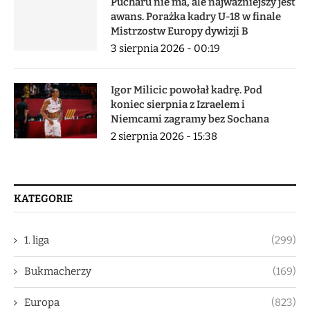
Pucharu nie ma, ale najważniejszy jest
awans. Porażka kadry U-18 w finale
Mistrzostw Europy dywizji B
3 sierpnia 2026 - 00:19
Igor Milicic powołał kadrę. Pod
koniec sierpnia z Izraelem i
Niemcami zagramy bez Sochana
2 sierpnia 2026 - 15:38
KATEGORIE
1. liga
(299)
Bukmacherzy
(169)
Europa
(823)