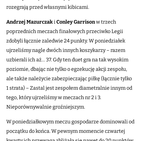
rozegrają przed własnymi kibicami.
Andrzej Mazurczak
i
Conley Garrison
w trzech
poprzednich meczach finałowych przeciwko Legii
zdobyli łącznie zaledwie 24 punkty. W poniedziałek
ujrzeliśmy nagle dwóch innych koszykarzy – razem
uzbierali ich aż… 37. Gdy ten duet gra na tak wysokim
poziomie, dbając nie tylko o egzekucję akcji zespołu,
ale także należycie zabezpieczając piłkę (łącznie tylko
1 strata) – Zastal jest zespołem diametralnie innym od
tego, który ujrzeliśmy w meczach nr 2 i 3.
Nieporównywalnie groźniejszym.
W poniedziałkowym meczu gospodarze dominowali od
początku do końca. W pewnym momencie czwartej
kwarty ich przewaga zbliżała się nawet do 20 punktów