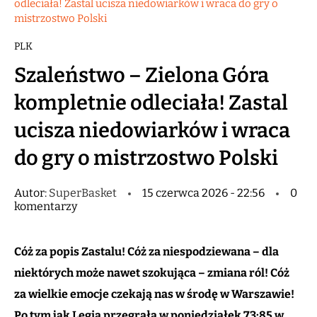
odleciała! Zastal ucisza niedowiarków i wraca do gry o
mistrzostwo Polski
PLK
Szaleństwo – Zielona Góra
kompletnie odleciała! Zastal
ucisza niedowiarków i wraca
do gry o mistrzostwo Polski
Autor:
SuperBasket
15 czerwca 2026 - 22:56
0
komentarzy
Cóż za popis Zastalu! Cóż za niespodziewana – dla
niektórych może nawet szokująca – zmiana ról! Cóż
za wielkie emocje czekają nas w środę w Warszawie!
Po tym jak Legia przegrała w poniedziałek 73:85 w