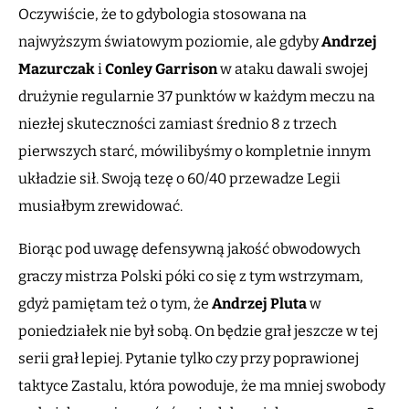
Oczywiście, że to gdybologia stosowana na
najwyższym światowym poziomie, ale gdyby
Andrzej
Mazurczak
i
Conley
Garrison
w ataku dawali swojej
drużynie regularnie 37 punktów w każdym meczu na
niezłej skuteczności zamiast średnio 8 z trzech
pierwszych starć, mówilibyśmy o kompletnie innym
układzie sił. Swoją tezę o 60/40 przewadze Legii
musiałbym zrewidować.
Biorąc pod uwagę defensywną jakość obwodowych
graczy mistrza Polski póki co się z tym wstrzymam,
gdyż pamiętam też o tym, że
Andrzej Pluta
w
poniedziałek nie był sobą. On będzie grał jeszcze w tej
serii grał lepiej. Pytanie tylko czy przy poprawionej
taktyce Zastalu, która powoduje, że ma mniej swobody