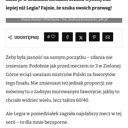
lepiej niż Legia? Fajnie, że szuka swoich przewag!
Shane Hunter i Phil Fayne / Fot. Andrzej Romański / plk.pl
0
UDOSTĘPNIJ
Żeby była jasność na samym początku – zdania nie
zmieniam. Podobnie jak przed meczem nr 3 w Zielonej
Górze wciąż uważam mistrzów Polski za faworytów
tego finału. Nie zmieniam też jednak proporcji: nie
mówimy tu o żadnym murowanym faworycie, jakby to
chciało widzieć wielu, lecz takim 60/40.
Ale Legia w poniedziałek zagrała najsłabszy mecz w tej
serii – to dla mnie bezsporne.