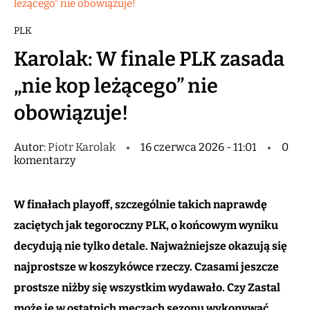
leżącego” nie obowiązuje!
PLK
Karolak: W finale PLK zasada
„nie kop leżącego” nie
obowiązuje!
Autor:
Piotr Karolak
16 czerwca 2026 - 11:01
0
komentarzy
W finałach playoff, szczególnie takich naprawdę
zaciętych jak tegoroczny PLK, o końcowym wyniku
decydują nie tylko detale. Najważniejsze okazują się
najprostsze w koszykówce rzeczy. Czasami jeszcze
prostsze niżby się wszystkim wydawało. Czy Zastal
może je w ostatnich meczach sezonu wykonywać