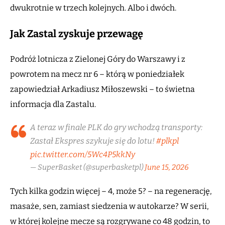
dwukrotnie w trzech kolejnych. Albo i dwóch.
Jak Zastal zyskuje przewagę
Podróż lotnicza z Zielonej Góry do Warszawy i z
powrotem na mecz nr 6 – którą w poniedziałek
zapowiedział Arkadiusz Miłoszewski – to świetna
informacja dla Zastalu.
A teraz w finale PLK do gry wchodzą transporty:
Zastał Ekspres szykuje się do lotu!
#plkpl
pic.twitter.com/5Wc4P5kkNy
— SuperBasket (@superbasketpl)
June 15, 2026
Tych kilka godzin więcej – 4, może 5? – na regenerację,
masaże, sen, zamiast siedzenia w autokarze? W serii,
w której kolejne mecze są rozgrywane co 48 godzin, to