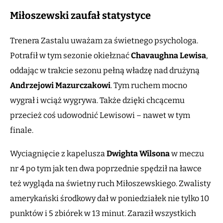
Miłoszewski zaufał statystyce
Trenera Zastalu uważam za świetnego psychologa.
Potrafił w tym sezonie okiełznać
Chavaughna Lewisa
,
oddając w trakcie sezonu pełną władzę nad drużyną
Andrzejowi Mazurczakowi
. Tym ruchem mocno
wygrał i wciąż wygrywa. Także dzięki chcącemu
przecież coś udowodnić Lewisowi – nawet w tym
finale.
Wyciagnięcie z kapelusza
Dwighta Wilsona
w meczu
nr 4 po tym jak ten dwa poprzednie spędził na ławce
też wygląda na świetny ruch Miłoszewskiego. Zwalisty
amerykański środkowy dał w poniedziałek nie tylko 10
punktów i 5 zbiórek w 13 minut. Zaraził wszystkich