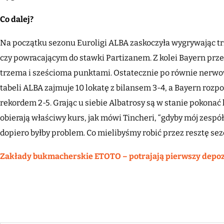
Co dalej?
Na początku sezonu Euroligi ALBA zaskoczyła wygrywając tr
czy powracającym do stawki Partizanem. Z kolei Bayern pr
trzema i sześcioma punktami. Ostatecznie po równie nerwow
tabeli ALBA zajmuje 10 lokatę z bilansem 3-4, a Bayern roz
rekordem 2-5. Grając u siebie Albatrosy są w stanie pokonać 
obierają właściwy kurs, jak mówi Tincheri, “gdyby mój zespół
dopiero byłby problem. Co mielibyśmy robić przez resztę se
Zakłady bukmacherskie ETOTO – potrajają pierwszy depo