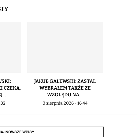
STY
SKI:
JAKUB GALEWSKI: ZASTAL
PUCHA
I CZEKA,
WYBRAŁEM TAKŻE ZE
NAJWAŻNI
...
WZGLĘDU NA...
P
:32
3 sierpnia 2026 - 16:44
3 sier
NAJNOWSZE WPISY