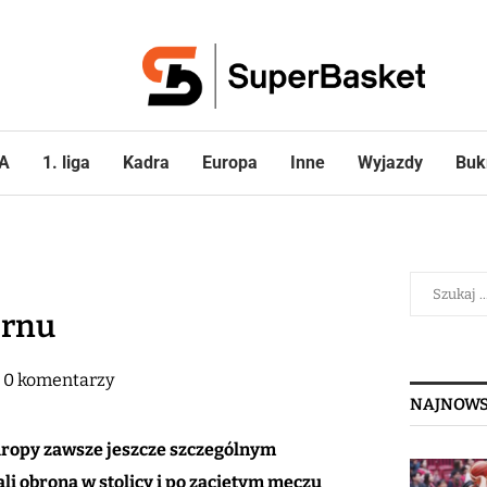
A
1. liga
Kadra
Europa
Inne
Wyjazdy
Buk
ernu
0 komentarzy
NAJNOWS
uropy zawsze jeszcze szczególnym
 obroną w stolicy i po zaciętym meczu