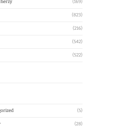
herzy
(169)
(823)
(216)
(542)
(522)
orized
(5)
y
(28)