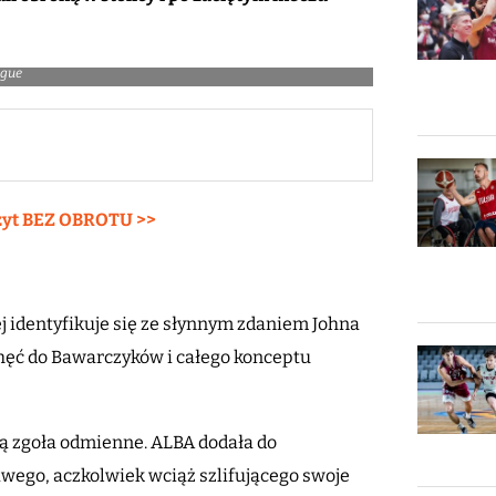
ague
zyt BEZ OBROTU >>
j identyfikuje się ze słynnym zdaniem Johna
hęć do Bawarczyków i całego konceptu
ą zgoła odmienne. ALBA dodała do
awego, aczkolwiek wciąż szlifującego swoje