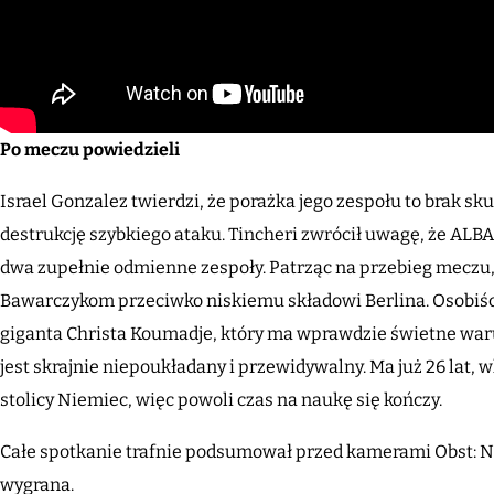
Po meczu powiedzieli
Israel Gonzalez twierdzi, że porażka jego zespołu to brak sku
destrukcję szybkiego ataku. Tincheri zwrócił uwagę, że ALBA 
dwa zupełnie odmienne zespoły. Patrząc na przebieg meczu,
Bawarczykom przeciwko niskiemu składowi Berlina. Osobiś
giganta Christa Koumadje, który ma wprawdzie świetne waru
jest skrajnie niepoukładany i przewidywalny. Ma już 26 lat, 
stolicy Niemiec, więc powoli czas na naukę się kończy.
Całe spotkanie trafnie podsumował przed kamerami Obst: Na
wygrana.