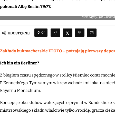
pokonali Albę Berlin 79:77.
Niels Giffey / fot. Eurole
0
UDOSTĘPNIJ
Zakłady bukmacherskie ETOTO – potrajają pierwszy depo
Ich bin ein Berliner?
Z biegiem czasu spędzonego w stolicy Niemiec coraz mocnie
F. Kennedy’ego. Tym samym w krew wchodzi mi lokalna niec
Bayernu Monachium.
Koncepcje obu klubów walczących o prymat w Bundeslidze s
mistrzowskiego składu właściwie tylko Procidę, gracza ciek