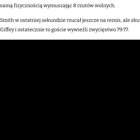
samą fizycznością wymuszając 8 rzutów wolnych.
Smith w ostatniej sekundzie rzucał jeszcze na remis, ale skut
Giffey i ostatecznie to goście wywieźli zwycięstwo 79:77.