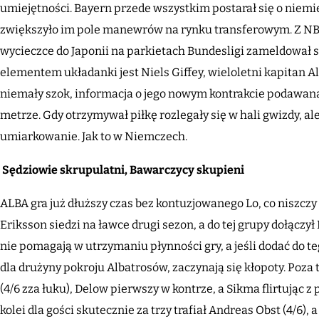
umiejętności. Bayern przede wszystkim postarał się o niemi
zwiększyło im pole manewrów na rynku transferowym. Z NBA 
wycieczce do Japonii na parkietach Bundesligi zameldował s
elementem układanki jest Niels Giffey, wieloletni kapitan A
niemały szok, informacja o jego nowym kontrakcie podawan
metrze. Gdy otrzymywał piłkę rozlegały się w hali gwizdy, a
umiarkowanie. Jak to w Niemczech.
Sędziowie skrupulatni, Bawarczycy skupieni
ALBA gra już dłuższy czas bez kontuzjowanego Lo, co niszcz
Eriksson siedzi na ławce drugi sezon, a do tej grupy dołączył
nie pomagają w utrzymaniu płynności gry, a jeśli dodać do te
dla drużyny pokroju Albatrosów, zaczynają się kłopoty. Poz
(4/6 zza łuku), Delow pierwszy w kontrze, a Sikma flirtując z po
kolei dla gości skutecznie za trzy trafiał Andreas Obst (4/6)