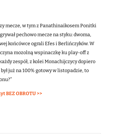
zy mecze, w tym z Panathinaikosem Ponitki
zegrywał pechowo mecze na styku: dwoma,
ej końcówce ograli Efes i Berlińczyków. W
poczyna mozolną wspinaczkę ku play-off z
każdy zespół, z kolei Monachijczycy dopiero
 był już na 100% gotowy w listopadzie, to
zonu?”
zyt BEZ OBROTU >>