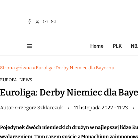
Home
PLK
NB
Strona główna
»
Euroliga: Derby Niemiec dla Bayernu
EUROPA
NEWS
Euroliga: Derby Niemiec dla Bay
Autor:
Grzegorz Szklarczuk
11 listopada 2022 - 11:23
Pojedynek dwóch niemieckich drużyn w najlepszej lidze E
wydarzeniem. Tym razem goście z Monachium zaimponowali