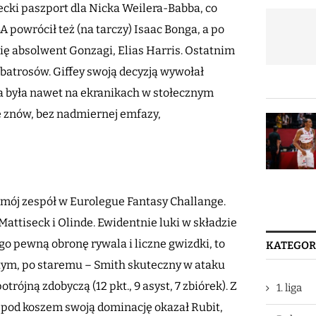
ecki paszport dla Nicka Weilera-Babba, co
powrócił też (na tarczy) Isaac Bonga, a po
ię absolwent Gonzagi, Elias Harris. Ostatnim
lbatrosów. Giffey swoją decyzją wywołał
a była nawet na ekranikach w stołecznym
le znów, bez nadmiernej emfazy,
y mój zespół w Eurolegue Fantasy Challange.
 Mattiseck i Olinde. Ewidentnie luki w składzie
go pewną obronę rywala i liczne gwizdki, to
KATEGOR
a tym, po staremu – Smith skuteczny w ataku
trójną zdobyczą (12 pkt., 9 asyst, 7 zbiórek). Z
1. liga
, a pod koszem swoją dominację okazał Rubit,