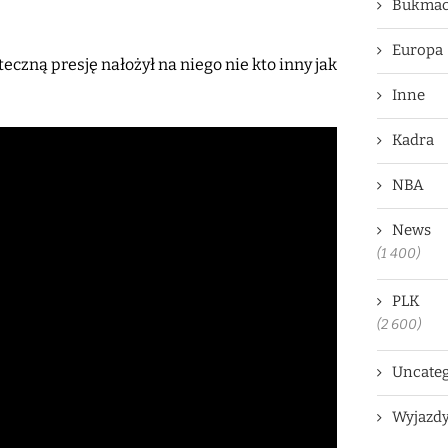
Bukmac
Europa
eczną presję nałożył na niego nie kto inny jak
Inne
Kadra
NBA
News
(1 400)
PLK
(2 600)
Uncateg
Wyjazd