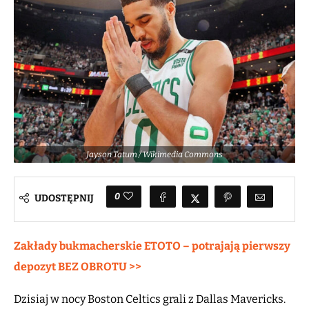
Jayson Tatum / Wikimedia Commons
0
UDOSTĘPNIJ
Zakłady bukmacherskie ETOTO – potrajają pierwszy
depozyt BEZ OBROTU >>
Dzisiaj w nocy Boston Celtics grali z Dallas Mavericks.