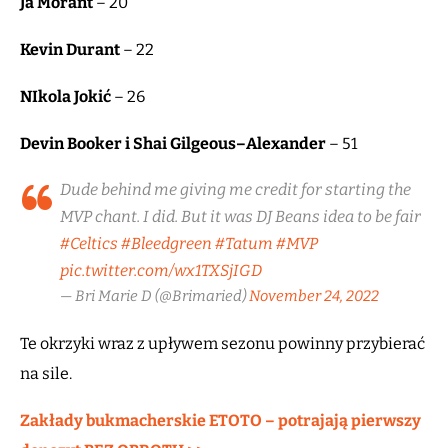
Ja Morant
– 20
Kevin Durant
– 22
NIkola Jokić
– 26
Devin Booker i Shai Gilgeous–Alexander
– 51
Dude behind me giving me credit for starting the
MVP chant. I did. But it was DJ Beans idea to be fair
#Celtics
#Bleedgreen
#Tatum
#MVP
pic.twitter.com/wx1TXSjIGD
— Bri Marie D (@Brimaried)
November 24, 2022
Te okrzyki wraz z upływem sezonu powinny przybierać
na sile.
Zakłady bukmacherskie ETOTO – potrajają pierwszy