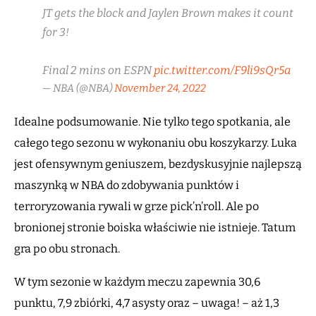
JT gets the block and Jaylen Brown makes it count
for 3!
Final 2 mins on ESPN
pic.twitter.com/F9li9sQr5a
— NBA (@NBA)
November 24, 2022
Idealne podsumowanie. Nie tylko tego spotkania, ale
całego tego sezonu w wykonaniu obu koszykarzy. Luka
jest ofensywnym geniuszem, bezdyskusyjnie najlepszą
maszynką w NBA do zdobywania punktów i
terroryzowania rywali w grze pick’n’roll. Ale po
bronionej stronie boiska właściwie nie istnieje. Tatum
gra po obu stronach.
W tym sezonie w każdym meczu zapewnia 30,6
punktu, 7,9 zbiórki, 4,7 asysty oraz – uwaga! – aż 1,3