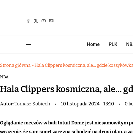
Home
PLK
NB
Strona główna
»
Hala Clippers kosmiczna, ale… gdzie koszykówk
NBA
Hala Clippers kosmiczna, ale… g
Autor:
Tomasz Sobiech
10 listopada 2024 - 13:10
0 k
Oglądanie meczów w hali Intuit Dome jest niesamowitym pr
wrażenie, że sam sport zaczyna schodzić na drugi plan, a z