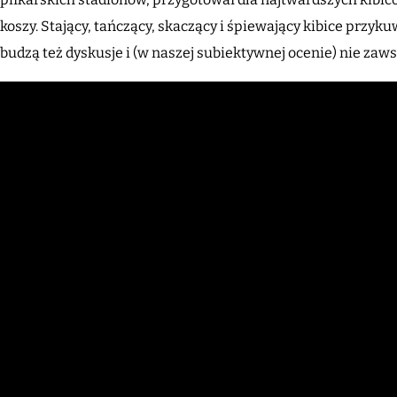
koszy. Stający, tańczący, skaczący i śpiewający kibice przy
budzą też dyskusje i (w naszej subiektywnej ocenie) nie zaw