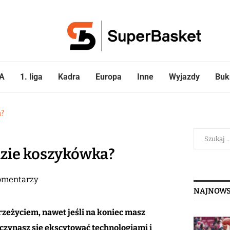
A
1. liga
Kadra
Europa
Inne
Wyjazdy
Buk
a?
dzie koszykówka?
omentarzy
NAJNOWS
zeżyciem, nawet jeśli na koniec masz
aczynasz się ekscytować technologiami i