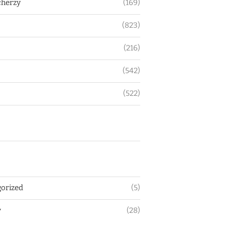
herzy
(169)
(823)
(216)
(542)
(522)
orized
(5)
y
(28)