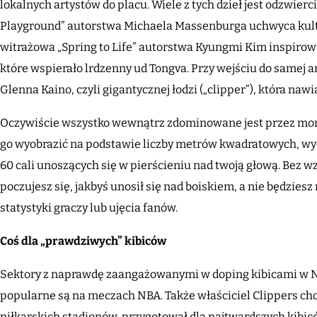
lokalnych artystów do placu. Wiele z tych dzieł jest odzwier
Playground” autorstwa Michaela Massenburga uchwyca kul
witrażowa „Spring to Life” autorstwa Kyungmi Kim inspirow
które wspierało lrdzenny ud Tongva. Przy wejściu do samej 
Glenna Kaino, czyli gigantycznej łodzi („clipper”), która na
Oczywiście wszystko wewnątrz zdominowane jest przez monst
go wyobrazić na podstawie liczby metrów kwadratowych, wyo
60 cali unoszących się w pierścieniu nad twoją głową. Bez wz
poczujesz się, jakbyś unosił się nad boiskiem, a nie będzies
statystyki graczy lub ujęcia fanów.
Coś dla „prawdziwych” kibiców
Sektory z naprawdę zaangażowanymi w doping kibicami w N
popularne są na meczach NBA. Także właściciel Clippers chc
piłkarskich stadionów, przygotował dla najtwardszych kibic