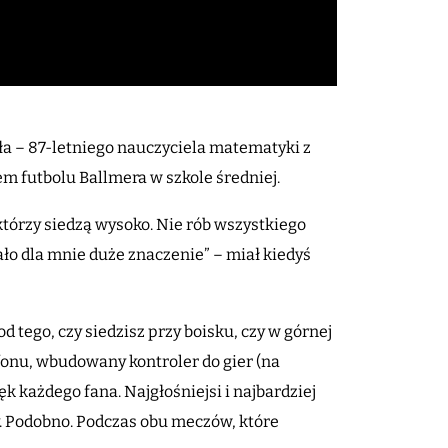
ła – 87-letniego nauczyciela matematyki z
m futbolu Ballmera w szkole średniej.
którzy siedzą wysoko. Nie rób wszystkiego
iało dla mnie duże znaczenie” – miał kiedyś
d tego, czy siedzisz przy boisku, czy w górnej
fonu, wbudowany kontroler do gier (na
ęk każdego fana. Najgłośniejsi i najbardziej
y. Podobno. Podczas obu meczów, które