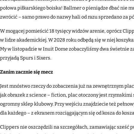
połowa piłkarskiego boiska! Ballmer o pieniądze dbać nie m
zwrócić – samo prawo do nazwy hali od razu sprzedano za pó
W mogącej pomieścić 18 tysięcy widzów arenie, oprócz Clip
w lidze akademickiej. W 2028 roku odbędą się w niej koszyka
My w listopadzie w Inuit Dome zobaczyliśmy dwa świetnie z
przyjadą Spurs i Sixers.
Zanim zacznie się mecz
Jest mnóstwo rzeczy do zobaczenia już na zewnętrznym plac
jak obrazek z science – fiction, plac otoczony jest rzymskimi
ogromny sklep klubowy. Przy wejściu znajdziecie też pełno
dla każdego – z ekranem rozciągającym się od kosza do kosza
Clippers nie oszczędzili na szczegółach, zamawiając sześć p