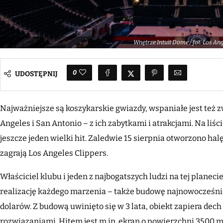
Wnętrze Intuit Dome / fot. Los An
0
UDOSTĘPNIJ
Najważniejsze są koszykarskie gwiazdy, wspaniałe jest też 
Angeles i San Antonio – z ich zabytkami i atrakcjami. Na liś
jeszcze jeden wielki hit. Zaledwie 15 sierpnia otworzono hal
zagrają Los Angeles Clippers.
Właściciel klubu i jeden z najbogatszych ludzi na tej planec
realizację każdego marzenia – także budowę najnowocześniej
dolarów. Z budową uwinięto się w 3 lata, obiekt zapiera d
rozwiązaniami. Hitem jest m.in. ekran o powierzchni 3500 