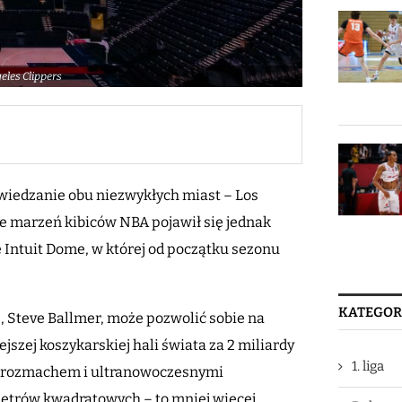
geles Clippers
zwiedzanie obu niezwykłych miast – Los
cie marzeń kibiców NBA pojawił się jednak
ę Intuit Dome, w której od początku sezonu
KATEGOR
ie, Steve Ballmer, może pozwolić sobie na
szej koszykarskiej hali świata za 2 miliardy
1. liga
ech rozmachem i ultranowoczesnymi
metrów kwadratowych – to mniej więcej