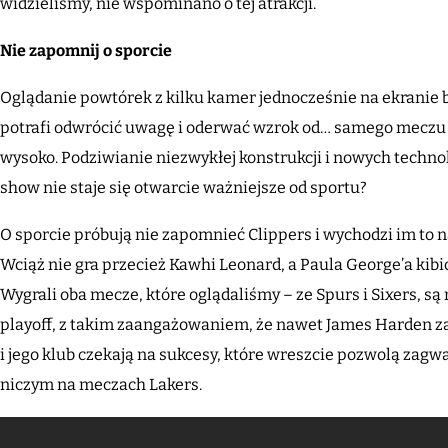
widzieliśmy, nie wspominano o tej atrakcji.
Nie zapomnij o sporcie
Oglądanie powtórek z kilku kamer jednocześnie na ekranie 
potrafi odwrócić uwagę i oderwać wzrok od… samego meczu na
wysoko. Podziwianie niezwykłej konstrukcji i nowych techno
show nie staje się otwarcie ważniejsze od sportu?
O sporcie próbują nie zapomnieć Clippers i wychodzi im to 
Wciąż nie gra przecież Kawhi Leonard, a Paula George’a kibi
Wygrali oba mecze, które oglądaliśmy – ze Spurs i Sixers, s
playoff, z takim zaangażowaniem, że nawet James Harden zac
i jego klub czekają na sukcesy, które wreszcie pozwolą zag
niczym na meczach Lakers.