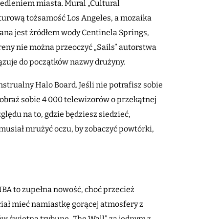
ciedleniem miasta. Mural „Cultural
turową tożsamość Los Angeles, a mozaika
ana jest źródłem wody Centinela Springs,
areny nie można przeoczyć „Sails” autorstwa
wiązuje do początków nazwy drużyny.
rualny Halo Board. Jeśli nie potrafisz sobie
braź sobie 4 000 telewizorów o przekątnej
ględu na to, gdzie będziesz siedzieć,
z musiał mrużyć oczu, by zobaczyć powtórki,
BA to zupełna nowość, choć przecież
iał mieć namiastkę gorącej atmosfery z
ów świetną trybunę „The Wall” za jednym z