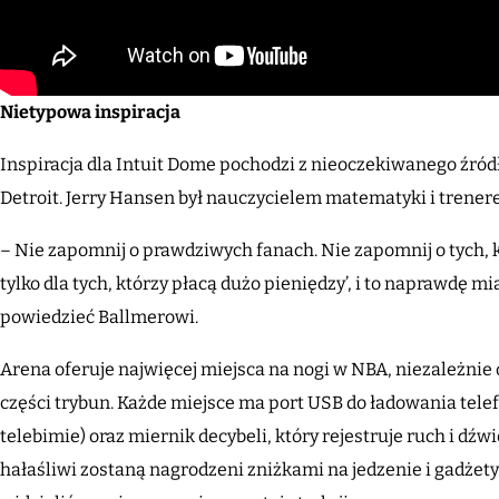
Nietypowa inspiracja
Inspiracja dla Intuit Dome pochodzi z nieoczekiwanego źród
Detroit. Jerry Hansen był nauczycielem matematyki i trenere
– Nie zapomnij o prawdziwych fanach. Nie zapomnij o tych, 
tylko dla tych, którzy płacą dużo pieniędzy’, i to naprawdę m
powiedzieć Ballmerowi.
Arena oferuje najwięcej miejsca na nogi w NBA, niezależnie o
części trybun. Każde miejsce ma port USB do ładowania tele
telebimie) oraz miernik decybeli, który rejestruje ruch i dźwi
hałaśliwi zostaną nagrodzeni zniżkami na jedzenie i gadżet