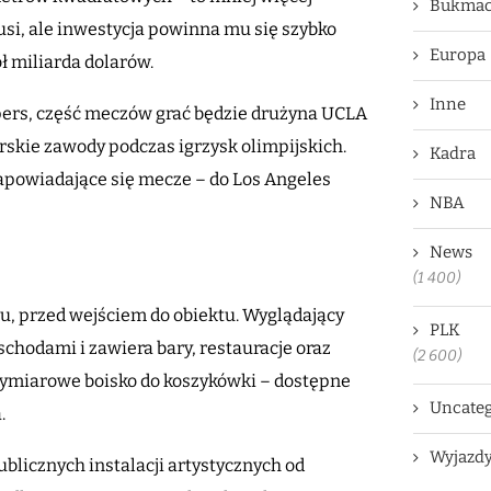
Bukmac
usi, ale inwestycja powinna mu się szybko
Europa
ł miliarda dolarów.
Inne
pers, część meczów grać będzie drużyna UCLA
rskie zawody podczas igrzysk olimpijskich.
Kadra
apowiadające się mecze – do Los Angeles
NBA
News
(1 400)
u, przed wejściem do obiektu. Wyglądający
PLK
 schodami i zawiera bary, restauracje oraz
(2 600)
wymiarowe boisko do koszykówki – dostępne
Uncateg
.
Wyjazd
ublicznych instalacji artystycznych od