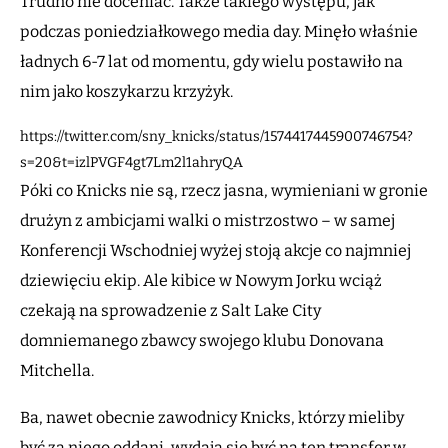
Trudno nie doceniać. Także takiego występu, jak
podczas poniedziałkowego media day. Minęło właśnie
ładnych 6-7 lat od momentu, gdy wielu postawiło na
nim jako koszykarzu krzyżyk.
https://twitter.com/sny_knicks/status/1574417445900746754?
s=20&t=izlPVGF4gt7Lm2l1ahryQA
Póki co Knicks nie są, rzecz jasna, wymieniani w gronie
drużyn z ambicjami walki o mistrzostwo – w samej
Konferencji Wschodniej wyżej stoją akcje co najmniej
dziewięciu ekip. Ale kibice w Nowym Jorku wciąż
czekają na sprowadzenie z Salt Lake City
domniemanego zbawcy swojego klubu Donovana
Mitchella.
Ba, nawet obecnie zawodnicy Knicks, którzy mieliby
być za niego oddani, wydają się być na ten transfer w