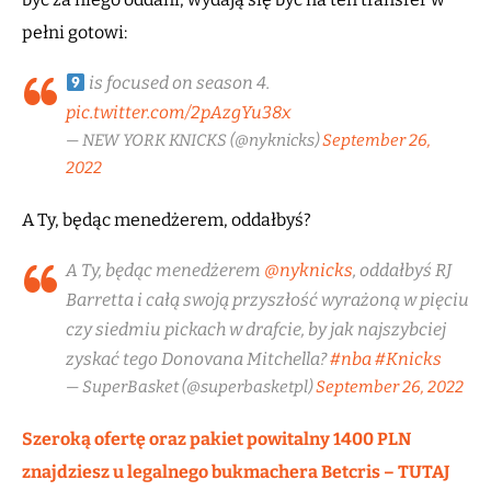
pełni gotowi:
is focused on season 4.
pic.twitter.com/2pAzgYu38x
— NEW YORK KNICKS (@nyknicks)
September 26,
2022
A Ty, będąc menedżerem, oddałbyś?
A Ty, będąc menedżerem
@nyknicks
, oddałbyś RJ
Barretta i całą swoją przyszłość wyrażoną w pięciu
czy siedmiu pickach w drafcie, by jak najszybciej
zyskać tego Donovana Mitchella?
#nba
#Knicks
— SuperBasket (@superbasketpl)
September 26, 2022
Szeroką ofertę oraz pakiet powitalny 1400 PLN
znajdziesz u legalnego bukmachera Betcris – TUTAJ