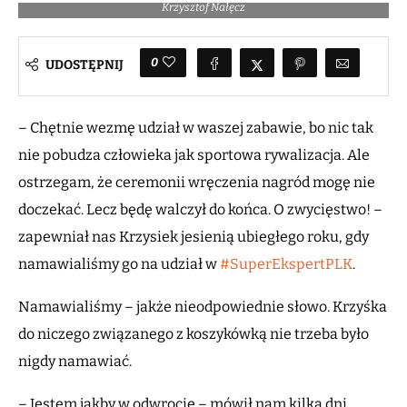
Krzysztof Nałęcz
0
UDOSTĘPNIJ
– Chętnie wezmę udział w waszej zabawie, bo nic tak
nie pobudza człowieka jak sportowa rywalizacja. Ale
ostrzegam, że ceremonii wręczenia nagród mogę nie
doczekać. Lecz będę walczył do końca. O zwycięstwo! –
zapewniał nas Krzysiek jesienią ubiegłego roku, gdy
namawialiśmy go na udział w
#SuperEkspertPLK
.
Namawialiśmy – jakże nieodpowiednie słowo. Krzyśka
do niczego związanego z koszykówką nie trzeba było
nigdy namawiać.
– Jestem jakby w odwrocie – mówił nam kilka dni