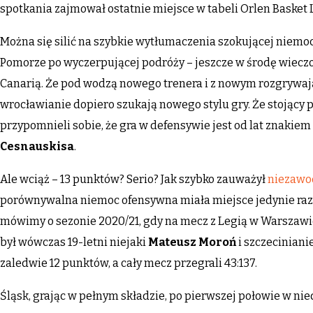
spotkania zajmował ostatnie miejsce w tabeli Orlen Basket L
Można się silić na szybkie wytłumaczenia szokującej niemoc
Pomorze po wyczerpującej podróży – jeszcze w środę wieczo
Canarią. Że pod wodzą nowego trenera i z nowym rozgryw
wrocławianie dopiero szukają nowego stylu gry. Że stojący 
przypomnieli sobie, że gra w defensywie jest od lat znak
Cesnauskisa
.
Ale wciąż – 13 punktów? Serio? Jak szybko zauważył
niezawo
porównywalna niemoc ofensywna miała miejsce jedynie raz. 
mówimy o sezonie 2020/21, gdy na mecz z Legią w Warszawie
był wówczas 19-letni niejaki
Mateusz Moroń
i szczeciniani
zaledwie 12 punktów, a cały mecz przegrali 43:137.
Śląsk, grając w pełnym składzie, po pierwszej połowie w nie