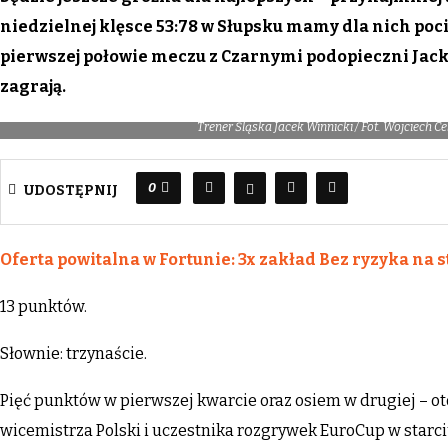
niedzielnej klęsce 53:78 w Słupsku mamy dla nich poci
pierwszej połowie meczu z Czarnymi podopieczni Jack
zagrają.
Trener Śląska Jacek Winnicki / Fot. Wojciech 
0
UDOSTĘPNIJ
Oferta powitalna w Fortunie: 3x zakład Bez ryzyka na s
13 punktów.
Słownie: trzynaście.
Pięć punktów w pierwszej kwarcie oraz osiem w drugiej – ot
wicemistrza Polski i uczestnika rozgrywek EuroCup w starc