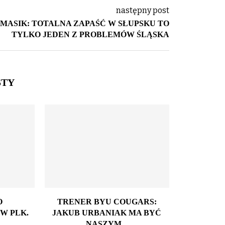
następny post
MASIK: TOTALNA ZAPAŚĆ W SŁUPSKU TO
TYLKO JEDEN Z PROBLEMÓW ŚLĄSKA
STY
O
TRENER BYU COUGARS:
BŁA
W PLK.
JAKUB URBANIAK MA BYĆ
ZAMIER
NASZYM...
SWOJE