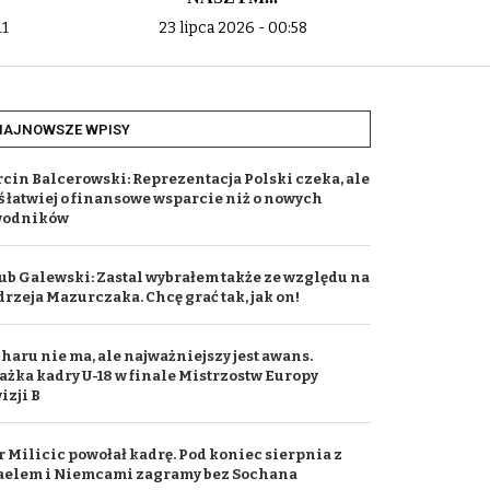
11
23 lipca 2026 - 00:58
9 li
NAJNOWSZE WPISY
cin Balcerowski: Reprezentacja Polski czeka, ale
ś łatwiej o finansowe wsparcie niż o nowych
wodników
ub Galewski: Zastal wybrałem także ze względu na
rzeja Mazurczaka. Chcę grać tak, jak on!
haru nie ma, ale najważniejszy jest awans.
ażka kadry U-18 w finale Mistrzostw Europy
izji B
r Milicic powołał kadrę. Pod koniec sierpnia z
aelem i Niemcami zagramy bez Sochana