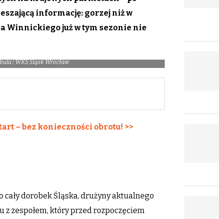
eszającą informację: gorzej niż w
a Winnickiego już w tym sezonie nie
Cebula / WKS Śląsk Wrocław
tart – bez konieczności obrotu! >>
o cały dorobek Śląska, drużyny aktualnego
iu z zespołem, który przed rozpoczęciem