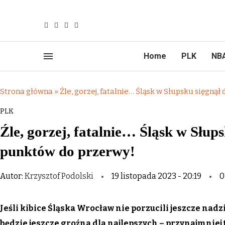
Home
PLK
NB
Strona główna
»
Źle, gorzej, fatalnie… Śląsk w Słupsku sięgnął
PLK
Źle, gorzej, fatalnie… Śląsk w Słups
punktów do przerwy!
Autor:
Krzysztof Podolski
19 listopada 2023 - 20:19
0
Jeśli kibice Śląska Wrocław nie porzucili jeszcze nadzi
będzie jeszcze groźna dla najlepszych – przynajmniej