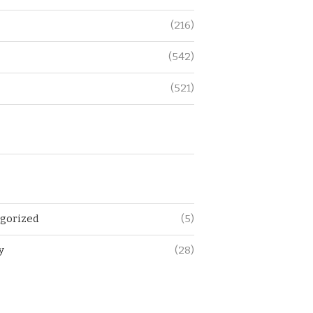
(216)
(542)
(521)
gorized
(5)
y
(28)