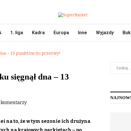
A
1. liga
Kadra
Europa
Inne
Wyjazdy
Buk
 dna – 13 punktów do przerwy!
ku sięgnął dna – 13
NAJNOW
 komentarzy
ei na to, że w tym sezonie ich drużyna
 tych na krajowych parkietach – po