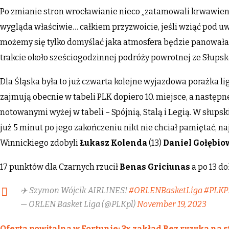
Po zmianie stron wrocławianie nieco „zatamowali krwawienie
wygląda właściwie… całkiem przyzwoicie, jeśli wziąć pod u
możemy się tylko domyślać jaka atmosfera będzie panował
trakcie około sześciogodzinnej podróży powrotnej ze Słups
Dla Śląska była to już czwarta kolejne wyjazdowa porażka l
zajmują obecnie w tabeli PLK dopiero 10. miejsce, a następ
notowanymi wyżej w tabeli – Spójnią, Stalą i Legią. W słups
już 5 minut po jego zakończeniu nikt nie chciał pamiętać, n
Winnickiego zdobyli
Łukasz Kolenda
(13)
Daniel Gołębio
17 punktów dla Czarnych rzucił
Benas Griciunas
a po 13 do
✈️ Szymon Wójcik AIRLINES!
#ORLENBasketLiga
#PLKP
— ORLEN Basket Liga (@PLKpl)
November 19, 2023
Oferta powitalna w Fortunie: 3x zakład Bez ryzyka na s