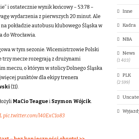
” i ostatecznie wynik końcowy – 53:78 –
Inne
wagę wydarzenia z pierwszych 20 minut. Ale
Kadra
a na pokładzie autobusu klubowego Śląska w
ka do Wrocławia.
NBA
igowa w tym sezonie. Wicemistrzowie Polski
News
ne trzy mecze rozegrają z drużynami
(1 403)
kim meczu, o którym w stolicy Dolnego Śląska
PLK
ajwięcej punktów dla ekipy trenera
(2 599)
wski
(11).
Uncate
łożyli
MaCio Teague
i
Szymon Wójcik
.
Wyjazd
L
pic.twitter.com/l40ExC1o83
tart – bez konieczności obrotu! >>