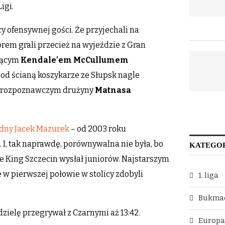
igi.
y ofensywnej gości. Że przyjechali na
rem grali przecież na wyjeździe z Gran
ającym
Kendale’em McCullumem
pod ścianą koszykarze ze Słupsk nagle
iem rozpoznawczym drużyny
Matnasa
dny Jacek Mazurek
– od 2003 roku
I, tak naprawdę, porównywalna nie była, bo
KATEGO
 King Szczecin wysłał juniorów. Najstarszym
e w pierwszej połowie w stolicy zdobyli
1. liga
Bukma
dzielę przegrywał z Czarnymi aż 13:42.
Europ