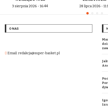
3 sierpnia 2026 - 16:44
28 lipca 2026 - 11:
O NAS
Mar
dzi
za
Email: redakcja@super-basket.pl
Jak
And
Puc
Por
dyw
Igo
Izr