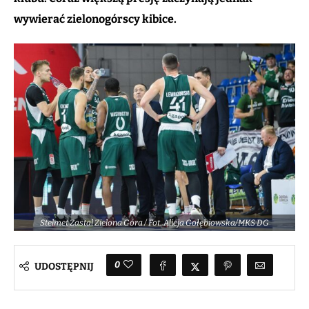
wywierać zielonogórscy kibice.
Stelmet Zastal Zielona Góra / Fot. Alicja Gołębiowska/MKS DG
0
UDOSTĘPNIJ