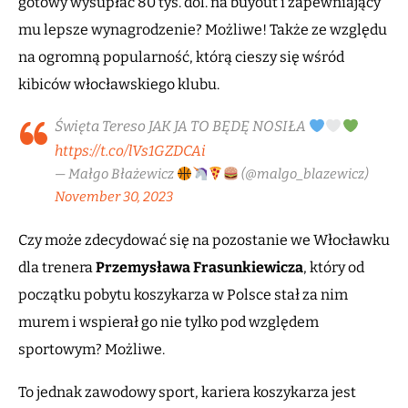
gotowy wysupłać 80 tys. dol. na buyout i zapewniający
mu lepsze wynagrodzenie? Możliwe! Także ze względu
na ogromną popularność, którą cieszy się wśród
kibiców włocławskiego klubu.
Święta Tereso JAK JA TO BĘDĘ NOSIŁA
https://t.co/lVs1GZDCAi
— Małgo Błażewicz
(@malgo_blazewicz)
November 30, 2023
Czy może zdecydować się na pozostanie we Włocławku
dla trenera
Przemysława Frasunkiewicza
, który od
początku pobytu koszykarza w Polsce stał za nim
murem i wspierał go nie tylko pod względem
sportowym? Możliwe.
To jednak zawodowy sport, kariera koszykarza jest