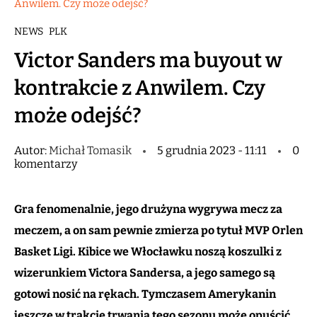
Anwilem. Czy może odejść?
NEWS
PLK
Victor Sanders ma buyout w
kontrakcie z Anwilem. Czy
może odejść?
Autor:
Michał Tomasik
5 grudnia 2023 - 11:11
0
komentarzy
Gra fenomenalnie, jego drużyna wygrywa mecz za
meczem, a on sam pewnie zmierza po tytuł MVP Orlen
Basket Ligi. Kibice we Włocławku noszą koszulki z
wizerunkiem Victora Sandersa, a jego samego są
gotowi nosić na rękach. Tymczasem Amerykanin
jeszcze w trakcie trwania tego sezonu może opuścić