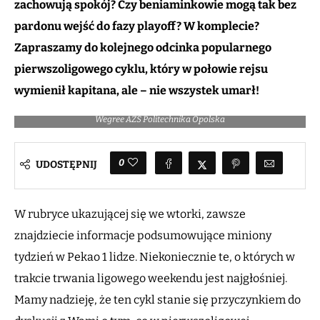
zachowują spokój? Czy beniaminkowie mogą tak bez
pardonu wejść do fazy playoff? W komplecie?
Zapraszamy do kolejnego odcinka popularnego
pierwszoligowego cyklu, który w połowie rejsu
wymienił kapitana, ale – nie wszystek umarł!
Trener Wegree AZS Politechniki Opolskiej Robert Skibniewski / Fot.
Wegree AZS Politechnika Opolska
0
UDOSTĘPNIJ
W rubryce ukazującej się we wtorki, zawsze
znajdziecie informacje podsumowujące miniony
tydzień w Pekao 1 lidze. Niekoniecznie te, o których w
trakcie trwania ligowego weekendu jest najgłośniej.
Mamy nadzieję, że ten cykl stanie się przyczynkiem do