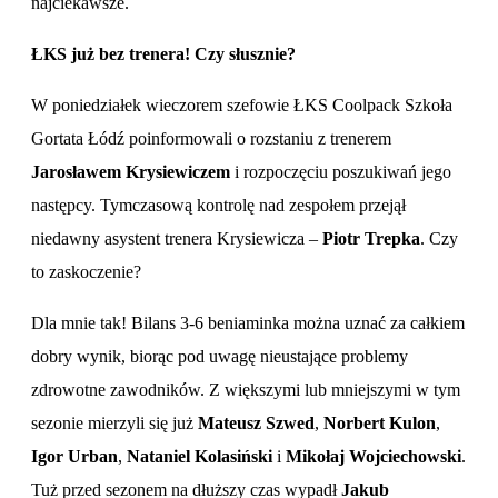
najciekawsze.
ŁKS już bez trenera! Czy słusznie?
W poniedziałek wieczorem szefowie ŁKS Coolpack Szkoła
Gortata Łódź poinformowali o rozstaniu z trenerem
Jarosławem Krysiewiczem
i rozpoczęciu poszukiwań jego
następcy. Tymczasową kontrolę nad zespołem przejął
niedawny asystent trenera Krysiewicza –
Piotr Trepka
. Czy
to zaskoczenie?
Dla mnie tak! Bilans 3-6 beniaminka można uznać za całkiem
dobry wynik, biorąc pod uwagę nieustające problemy
zdrowotne zawodników. Z większymi lub mniejszymi w tym
sezonie mierzyli się już
Mateusz Szwed
,
Norbert
Kulon
,
Igor Urban
,
Nataniel Kolasiński
i
Mikołaj Wojciechowski
.
Tuż przed sezonem na dłuższy czas wypadł
Jakub