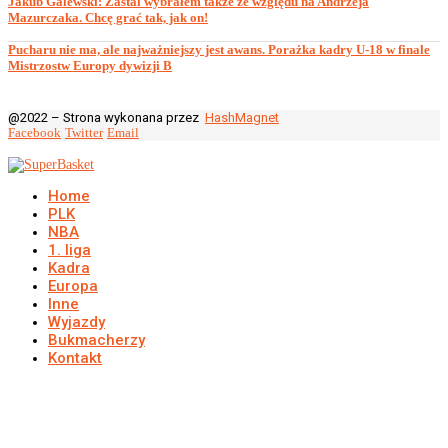
Jakub Galewski: Zastal wybrałem także ze względu na Andrzeja
Mazurczaka. Chcę grać tak, jak on!
Pucharu nie ma, ale najważniejszy jest awans. Porażka kadry U-18 w finale
Mistrzostw Europy dywizji B
@2022 – Strona wykonana przez
HashMagnet
Facebook
Twitter
Email
Home
PLK
NBA
1. liga
Kadra
Europa
Inne
Wyjazdy
Bukmacherzy
Kontakt