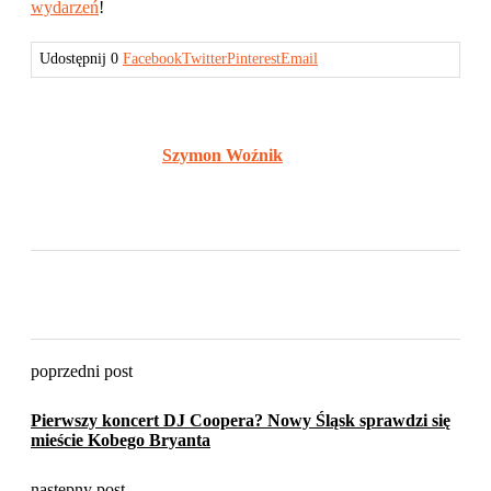
wydarzeń
!
Udostępnij
0
Facebook
Twitter
Pinterest
Email
Szymon Woźnik
poprzedni post
Pierwszy koncert DJ Coopera? Nowy Śląsk sprawdzi się
mieście Kobego Bryanta
następny post