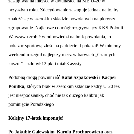
zasługiwał na miejsce w dwunastce na ME U-20 w
przyszłym roku. Zdecydowanie zasługuje jednak na to, by
znaleźć się w szerokim składzie powołanych na pierwsze
zgrupowanie. Najlepsze co mógł rozgrywający KKS Polonii
Warszawa zrobić w odpowiedzi na brak powołania, to
pokazać sportową złość na parkiecie. I pokazał! W miniony
weekend rozegrał najlepszy mecz w barwach „Czarnych
koszul” – zdobył 12 pkt i miał 3 asysty.
Podobną drogą powinni iść
Rafał Szpakowski
i
Kacper
Ponitka
, których brak w szerokim składzie kadry U-20 też
jest niespodzianką, choć nie tak dużego kalibru jak
pominięcie Poradzkiego
Kolejny 17-latek imponuje!
Po
Jakubie Galewskim
,
Karolu Prochorowiczu
oraz