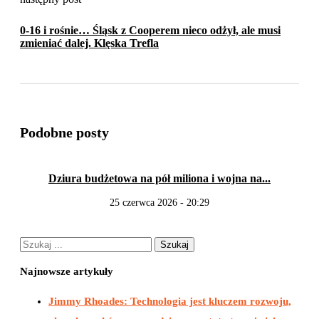
0-16 i rośnie… Śląsk z Cooperem nieco odżył, ale musi
zmieniać dalej. Klęska Trefla
Podobne posty
Dziura budżetowa na pół miliona i wojna na...
Wo
25 czerwca 2026 - 20:29
Najnowsze artykuły
Jimmy Rhoades: Technologia jest kluczem rozwoju,