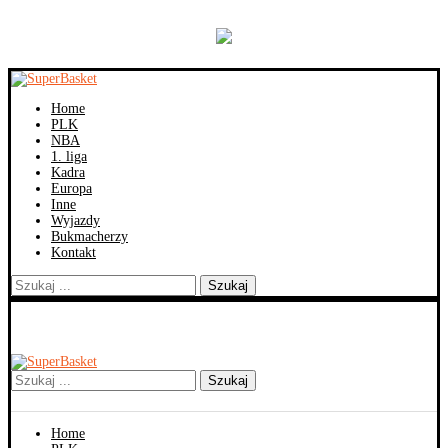
Home
PLK
NBA
1. liga
Kadra
Europa
Inne
Wyjazdy
Bukmacherzy
Kontakt
Szukaj
Szukaj
Home