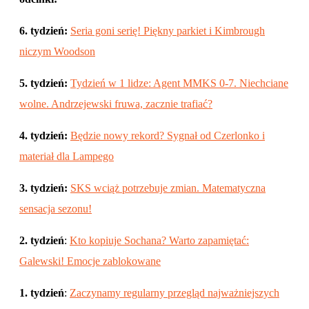
6. tydzień:
Seria goni serię! Piękny parkiet i Kimbrough
niczym Woodson
5. tydzień:
Tydzień w 1 lidze: Agent MMKS 0-7. Niechciane
wolne. Andrzejewski fruwa, zacznie trafiać?
4. tydzień:
Będzie nowy rekord? Sygnał od Czerlonko i
materiał dla Lampego
3. tydzień:
SKS wciąż potrzebuje zmian. Matematyczna
sensacja sezonu!
2. tydzień
:
Kto kopiuje Sochana? Warto zapamiętać:
Galewski! Emocje zablokowane
1. tydzień
:
Zaczynamy regularny przegląd najważniejszych