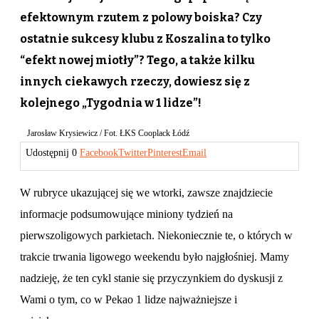
efektownym rzutem z polowy boiska? Czy
ostatnie sukcesy klubu z Koszalina to tylko
“efekt nowej miotły”? Tego, a także kilku
innych ciekawych rzeczy, dowiesz się z
kolejnego „Tygodnia w 1 lidze”!
Jarosław Krysiewicz / Fot. ŁKS Cooplack Łódź
Udostępnij
0
Facebook
Twitter
Pinterest
Email
W rubryce ukazującej się we wtorki, zawsze znajdziecie
informacje podsumowujące miniony tydzień na
pierwszoligowych parkietach. Niekoniecznie te, o których w
trakcie trwania ligowego weekendu było najgłośniej. Mamy
nadzieję, że ten cykl stanie się przyczynkiem do dyskusji z
Wami o tym, co w Pekao 1 lidze najważniejsze i