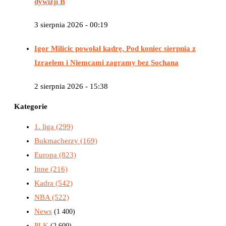
dywizji B
3 sierpnia 2026 - 00:19
Igor Milicic powołał kadrę. Pod koniec sierpnia z
Izraelem i Niemcami zagramy bez Sochana
2 sierpnia 2026 - 15:38
Kategorie
1. liga
(299)
Bukmacherzy
(169)
Europa
(823)
Inne
(216)
Kadra
(542)
NBA
(522)
News
(1 400)
PLK
(2 600)