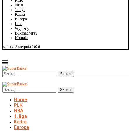
PLK
NBA
1. liga
Kadra
Europa
Inne
Wyjazdy
Bukmacherzy
Kontakt
sobota, 8 sierpnia 2026
Szukaj
Szukaj
Home
PLK
NBA
1. liga
Kadra
Europa