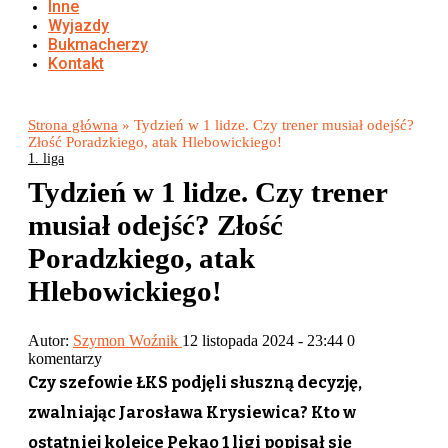
Inne
Wyjazdy
Bukmacherzy
Kontakt
Strona główna
»
Tydzień w 1 lidze. Czy trener musiał odejść?
Złość Poradzkiego, atak Hlebowickiego!
1. liga
Tydzień w 1 lidze. Czy trener
musiał odejść? Złość
Poradzkiego, atak
Hlebowickiego!
Autor:
Szymon Woźnik
12 listopada 2024 - 23:44
0
komentarzy
Czy szefowie ŁKS podjęli słuszną decyzję,
zwalniając Jarosława Krysiewica? Kto w
ostatniej kolejce Pekao 1 ligi popisał się