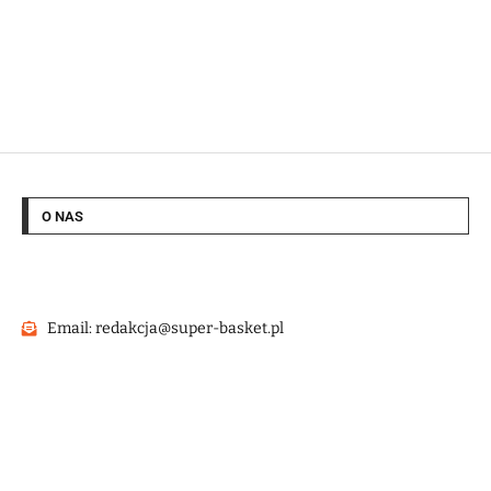
O NAS
Email: redakcja@super-basket.pl
@2022 – Strona wykonana przez
HashMagnet