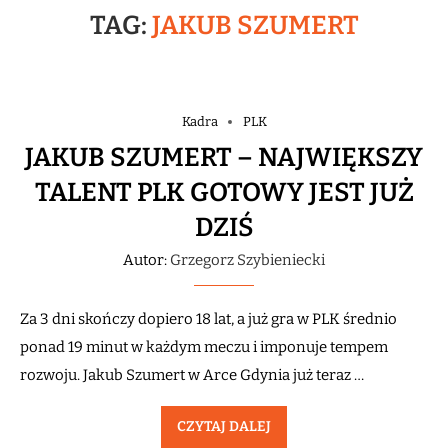
TAG:
JAKUB SZUMERT
Kadra
PLK
JAKUB SZUMERT – NAJWIĘKSZY
TALENT PLK GOTOWY JEST JUŻ
DZIŚ
Autor:
Grzegorz Szybieniecki
Za 3 dni skończy dopiero 18 lat, a już gra w PLK średnio
ponad 19 minut w każdym meczu i imponuje tempem
rozwoju. Jakub Szumert w Arce Gdynia już teraz …
CZYTAJ DALEJ