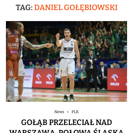
TAG:
DANIEL GOŁĘBIOWSKI
News
PLK
GOŁĄB PRZELECIAŁ NAD
WARSZAWĄ, POŁOWA ŚLĄSKA