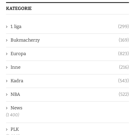
KATEGORIE
1. liga
(299)
Bukmacherzy
(169)
Europa
(823)
Inne
(216)
Kadra
(543)
NBA
(522)
News
(1 400)
PLK