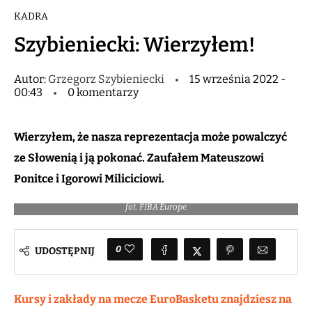
KADRA
Szybieniecki: Wierzyłem!
Autor:
Grzegorz Szybieniecki
15 września 2022 -
00:43
0 komentarzy
Wierzyłem, że nasza reprezentacja może powalczyć
ze Słowenią i ją pokonać. Zaufałem Mateuszowi
Ponitce i Igorowi Miliciciowi.
fot. FIBA Europe
0
UDOSTĘPNIJ
Kursy i zakłady na mecze EuroBasketu znajdziesz na